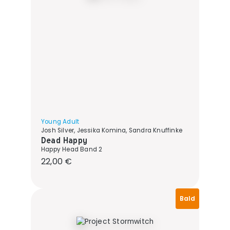
Young Adult
Josh Silver, Jessika Komina, Sandra Knuffinke
Dead Happy
Happy Head Band 2
Regulärer Preis:
22,00 €
Bald