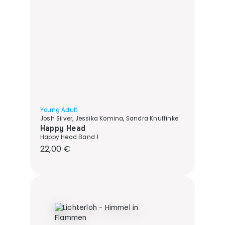
Young Adult
Josh Silver, Jessika Komina, Sandra Knuffinke
Happy Head
Happy Head Band 1
Regulärer Preis:
22,00 €