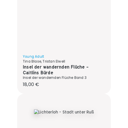
Young Adult
Tina Blase, Tristan Elwell
Insel der wandernden Flüche -
Caitlíns Bürde
Insel der wandernden Flüche Band 3
Regulärer Preis:
18,00 €