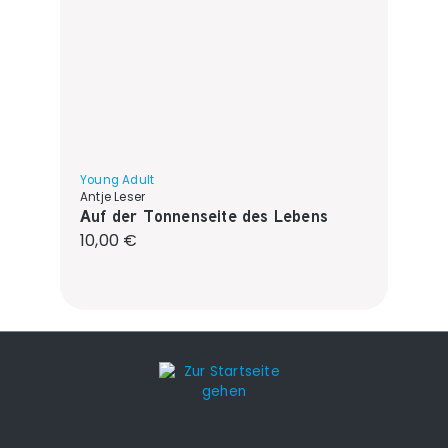
Young Adult
Antje Leser
Auf der Tonnenseite des Lebens
Regulärer Preis:
10,00 €