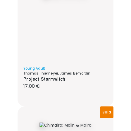
Young Adult
Thomas Thiemeyer, James Bernardin
Project Stormwitch
Regulärer Preis:
17,00 €
Bald