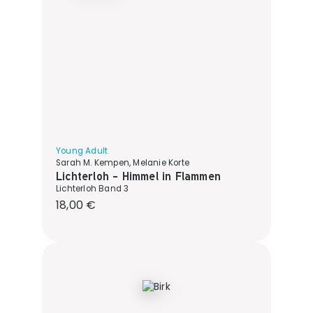
Young Adult
Sarah M. Kempen, Melanie Korte
Lichterloh - Himmel in Flammen
Lichterloh Band 3
Regulärer Preis:
18,00 €