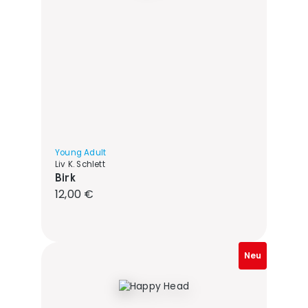
Young Adult
Liv K. Schlett
Birk
Regulärer Preis:
12,00 €
Neu