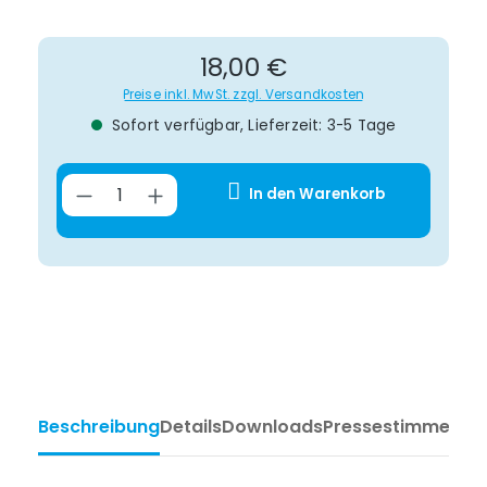
Regulärer Preis:
18,00 €
Preise inkl. MwSt. zzgl. Versandkosten
Sofort verfügbar, Lieferzeit: 3-5 Tage
Produkt Anzahl: Gib den gewünsch
In den Warenkorb
Beschreibung
Details
Downloads
Pressestimmen
Ta