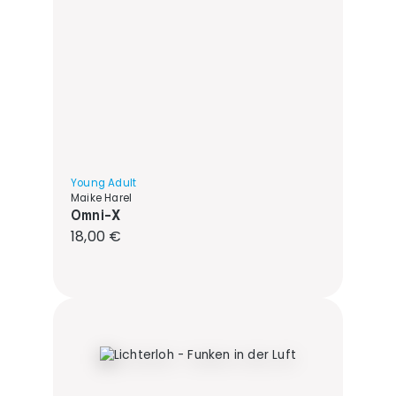
Young Adult
Maike Harel
Omni-X
Regulärer Preis:
18,00 €