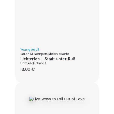
Young Adult
Sarah M. Kempen, Melanie Korte
Lichterloh - Stadt unter Ruß
Lichterloh Band 1
Regulärer Preis:
18,00 €