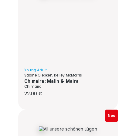
Young Adult
Sabine Giebken, Kelley McMorris
Chimaira: Malin & Maira
Chimaira
Regulärer Preis:
22,00 €
Neu