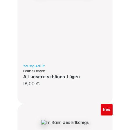
Young Adult
Feline Lieven
All unsere schönen Lügen
Regulärer Preis:
18,00 €
Neu