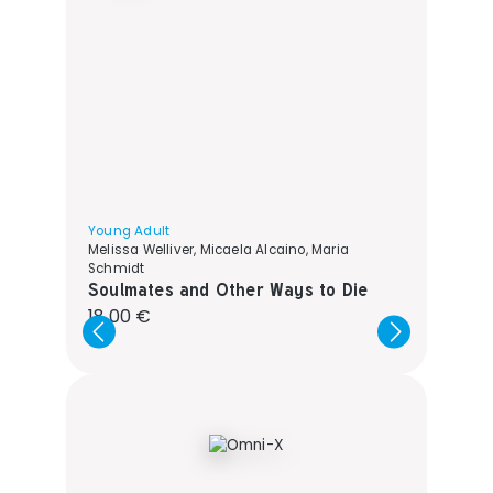
Young Adult
Melissa Welliver, Micaela Alcaino, Maria
Schmidt
Soulmates and Other Ways to Die
Regulärer Preis:
18,00 €