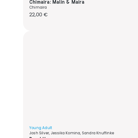
Chimaira: Malin & Maira
Chimaira
Regulärer Preis:
22,00 €
Young Adult
Josh Silver, Jessika Komina, Sandra Knuffinke