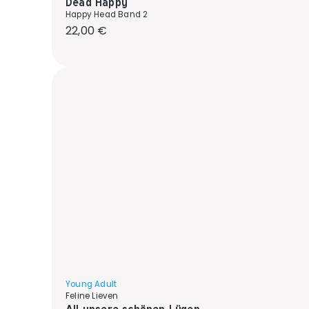
Dead Happy
Happy Head Band 2
Regulärer Preis:
22,00 €
Young Adult
Feline Lieven
All unsere schönen Lügen