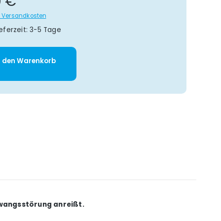
0 €
gl. Versandkosten
eferzeit: 3-5 Tage
: Gib den gewünschten Wert ein oder 
n den Warenkorb
wangsstörung anreißt.