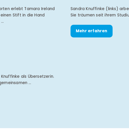
rten erlebt Tamara Ireland
Sandra Knuffinke (links) arb
einen Stift in die Hand
Sie träumen seit ihrem Stud
 …
Mehr erfahren
Knuffinke als Übersetzerin.
m gemeinsamen …