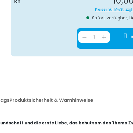
10,0
Preise inkl. MwSt. zz
Sofort verfügbar, Li
Produkt Anzahl
I
Tags
Produktsicherheit & Warnhinweise
undschaft und die erste Liebe, das behutsam das Thema Z