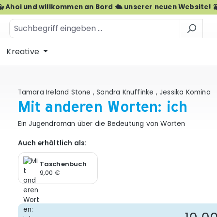
🐳 Ahoi und willkommen an Bord 🛳️ unserer neuen Website! 
Kreative
Tamara Ireland Stone
,
Sandra Knuffinke
,
Jessika Komina
Mit anderen Worten: ich
Ein Jugendroman über die Bedeutung von Worten
Auch erhältlich als:
Taschenbuch
9,00 €
Re