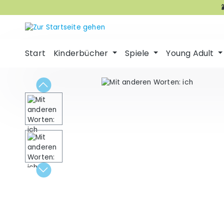
m Hauptinhalt springen
Zur Suche springen
Zur Hauptnavigation springen
Start
Kinderbücher
Spiele
Young Adult
Bildergalerie überspringen