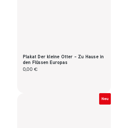
Plakat Der kleine Otter - Zu Hause in
den Flüssen Europas
Regulärer Preis:
0,00 €
Neu