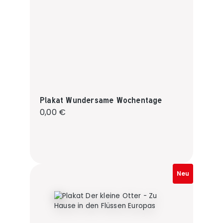
Plakat Wundersame Wochentage
Regulärer Preis:
0,00 €
Neu