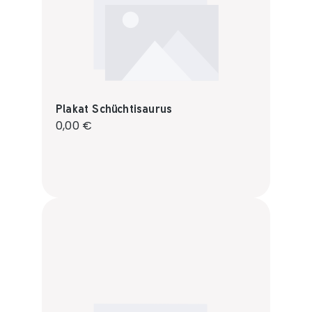
Plakat Schüchtisaurus
Regulärer Preis:
0,00 €