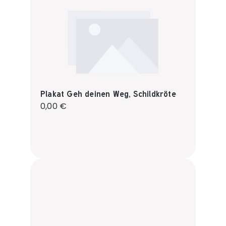
Plakat Geh deinen Weg, Schildkröte
Regulärer Preis:
0,00 €