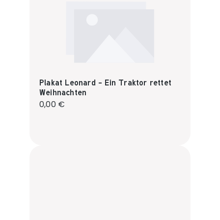
Plakat Leonard - Ein Traktor rettet
Weihnachten
Regulärer Preis:
0,00 €