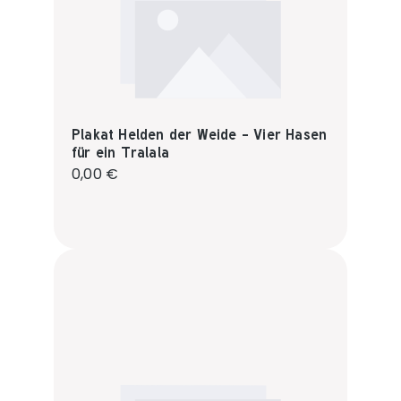
Plakat Helden der Weide - Vier Hasen
für ein Tralala
Regulärer Preis:
0,00 €