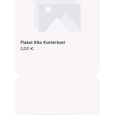
Plakat Kiko Kunterbunt
Regulärer Preis:
0,00 €