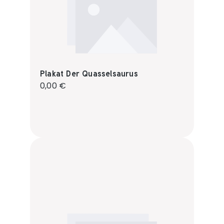
Plakat Der Quasselsaurus
Regulärer Preis:
0,00 €