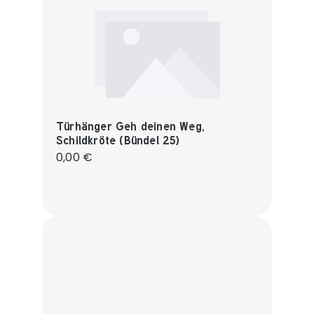
Türhänger Geh deinen Weg,
Schildkröte (Bündel 25)
Regulärer Preis:
0,00 €