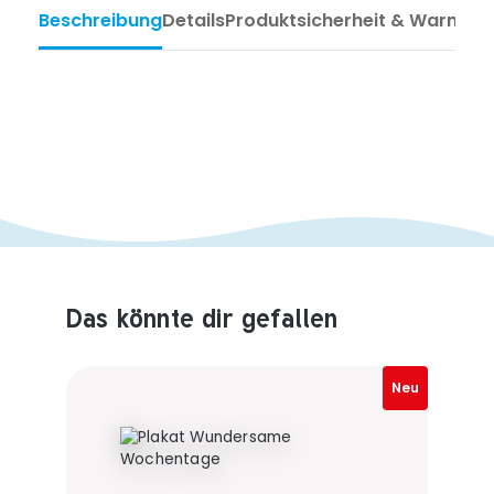
Beschreibung
Details
Produktsicherheit & Warnhin
Das könnte dir gefallen
Produktempfehlungen überspringen
Neu