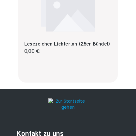
Lesezeichen Lichterloh (25er Bündel)
Regulärer Preis:
0,00 €
Kontakt zu uns