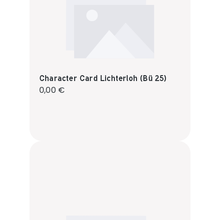
Character Card Lichterloh (Bü 25)
Regulärer Preis:
0,00 €