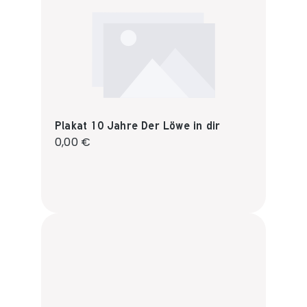
Plakat 10 Jahre Der Löwe in dir
Regulärer Preis:
0,00 €