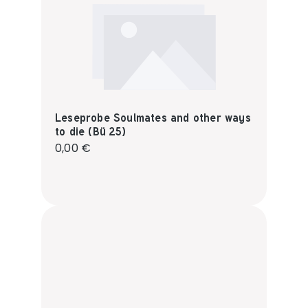
Leseprobe Soulmates and other ways
to die (Bü 25)
Regulärer Preis:
0,00 €