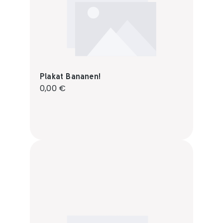
Plakat Bananen!
Regulärer Preis:
0,00 €