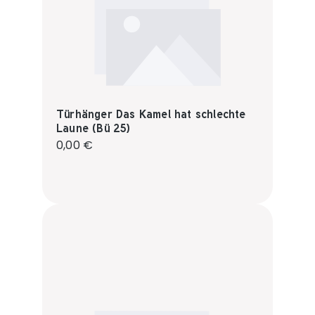
Türhänger Das Kamel hat schlechte
Laune (Bü 25)
Regulärer Preis:
0,00 €