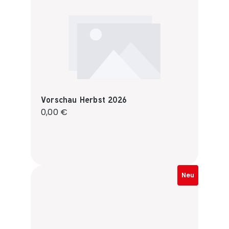
Vorschau Herbst 2026
Regulärer Preis:
0,00 €
Neu