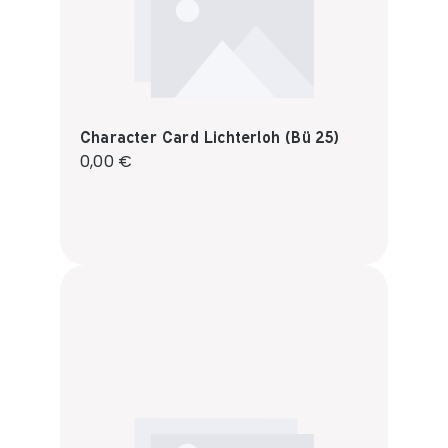
Character Card Lichterloh (Bü 25)
Regulärer Preis:
0,00 €