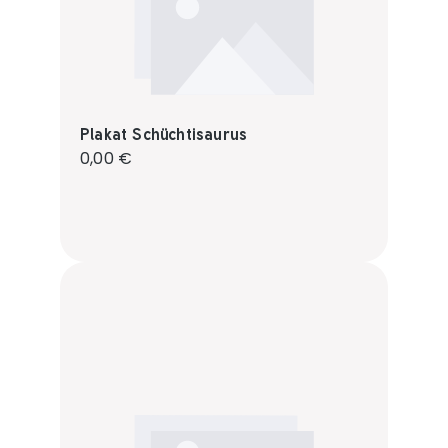
Plakat Schüchtisaurus
Regulärer Preis:
0,00 €