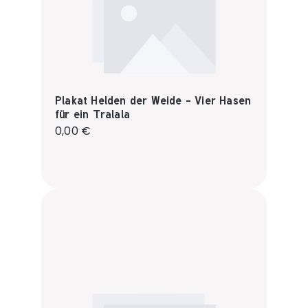
Plakat Helden der Weide - Vier Hasen
für ein Tralala
Regulärer Preis:
0,00 €