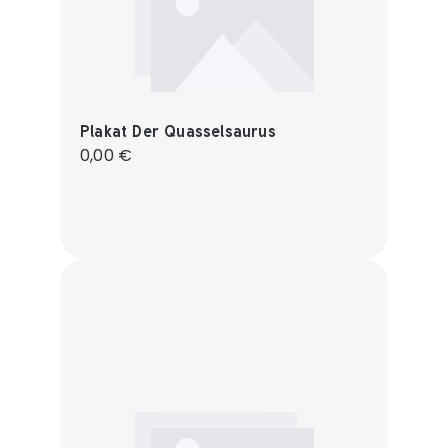
Plakat Der Quasselsaurus
Regulärer Preis:
0,00 €