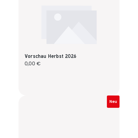
Vorschau Herbst 2026
Regulärer Preis:
0,00 €
Neu