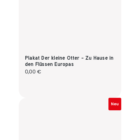
Plakat Der kleine Otter - Zu Hause in
den Flüssen Europas
Regulärer Preis:
0,00 €
Neu