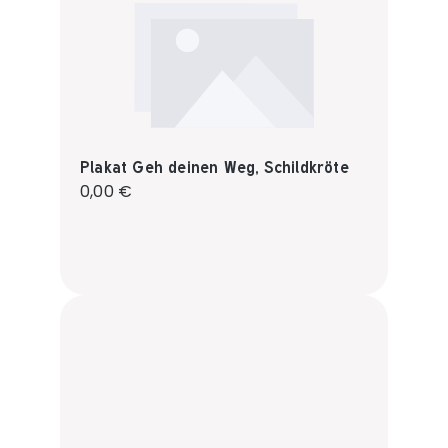
Plakat Geh deinen Weg, Schildkröte
Regulärer Preis:
0,00 €