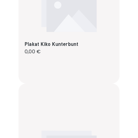
Plakat Kiko Kunterbunt
Regulärer Preis:
0,00 €