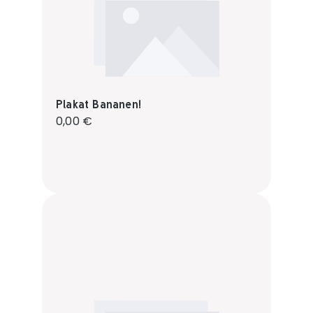
Plakat Bananen!
Regulärer Preis:
0,00 €