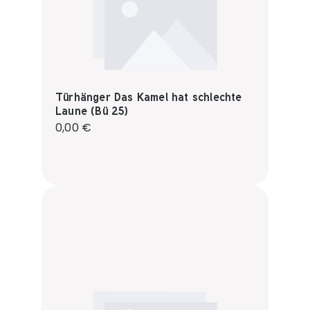
Türhänger Das Kamel hat schlechte
Laune (Bü 25)
Regulärer Preis:
0,00 €