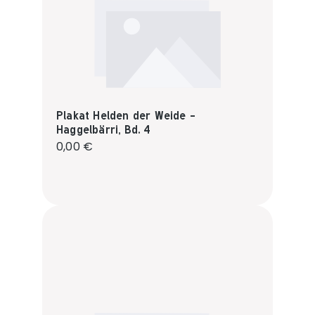
Plakat Helden der Weide -
Haggelbärri, Bd. 4
Regulärer Preis:
0,00 €