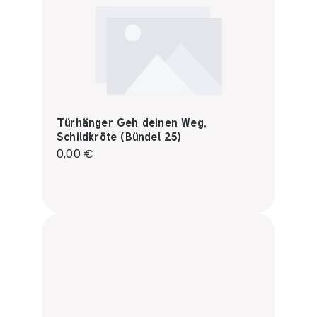
Türhänger Geh deinen Weg,
Schildkröte (Bündel 25)
Regulärer Preis:
0,00 €