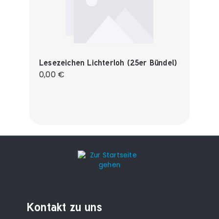
Lesezeichen Lichterloh (25er Bündel)
Regulärer Preis:
0,00 €
Kontakt zu uns