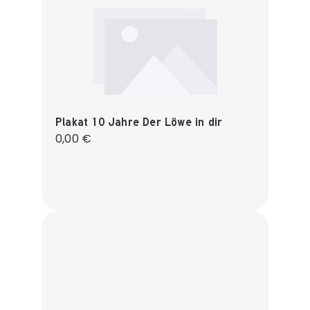
Plakat 10 Jahre Der Löwe in dir
Regulärer Preis:
0,00 €