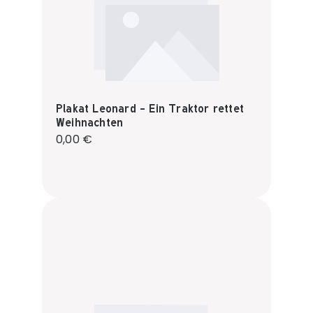
Plakat Leonard - Ein Traktor rettet
Weihnachten
Regulärer Preis:
0,00 €