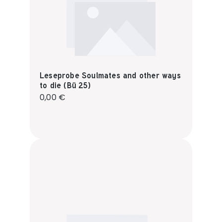
Leseprobe Soulmates and other ways
to die (Bü 25)
Regulärer Preis:
0,00 €