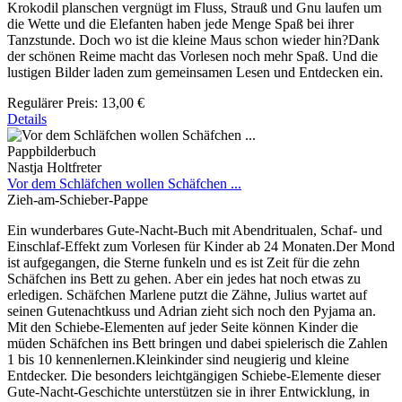
Krokodil planschen vergnügt im Fluss, Strauß und Gnu laufen um
die Wette und die Elefanten haben jede Menge Spaß bei ihrer
Tanzstunde. Doch wo ist die kleine Maus schon wieder hin?Dank
der schönen Reime macht das Vorlesen noch mehr Spaß. Und die
lustigen Bilder laden zum gemeinsamen Lesen und Entdecken ein.
Regulärer Preis:
13,00 €
Details
Pappbilderbuch
Nastja Holtfreter
Vor dem Schläfchen wollen Schäfchen ...
Zieh-am-Schieber-Pappe
Ein wunderbares Gute-Nacht-Buch mit Abendritualen, Schaf- und
Einschlaf-Effekt zum Vorlesen für Kinder ab 24 Monaten.Der Mond
ist aufgegangen, die Sterne funkeln und es ist Zeit für die zehn
Schäfchen ins Bett zu gehen. Aber ein jedes hat noch etwas zu
erledigen. Schäfchen Marlene putzt die Zähne, Julius wartet auf
seinen Gutenachtkuss und Adrian zieht sich noch den Pyjama an.
Mit den Schiebe-Elementen auf jeder Seite können Kinder die
müden Schäfchen ins Bett bringen und dabei spielerisch die Zahlen
1 bis 10 kennenlernen.Kleinkinder sind neugierig und kleine
Entdecker. Die besonders leichtgängigen Schiebe-Elemente dieser
Gute-Nacht-Geschichte unterstützen sie in ihrer Entwicklung, in