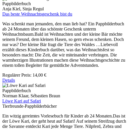
Pappbilderbuch
Anja Kiel, Sinja Regul
Das beste Weihnachtsgeschenk bist du
Was schenkt man jemanden, den man lieb hat? Ein Pappbilderbuch
ab 24 Monaten über das schönste Geschenk unterm
Weihnachtsbaum.Bald ist Weihnachten und der kleine Bär möchte
seinem Freund, dem kleinen Hasen, so gern etwas schenken. Doch
nur was? Der kleine Bär fragt die Tiere des Waldes …Liebevoll
erzählt dieses Kinderbuch darüber, was das Weihnachtsfest so
besonders macht: Die Zeit, die wir miteinander verbringen. Die
warmherzigen Illustrationen machen diese Weihnachtsgeschichte zu
einem tollen Begleiter für gemütliche Adventstunden.
Regulärer Preis:
14,00 €
Details
Pappbilderbuch
Norman Klaar, Sébastien Braun
Löwe Kari auf Safari
Tierfreunde-Pappbilderbücher
Ein witzig gereimtes Vorlesebuch für Kinder ab 24 Monaten.Das ist
der Löwe Kari, der geht heut auf Safari! Auf seinem Streifzug durch
die Savanne entdeckt Kari jede Menge Tiere. Nilpferd, Zebra und