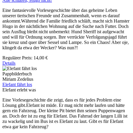
Alle schlafen, Hugo nicht!
Eine fantasievolle Vorlesegeschichte über das geheime Leben
unserer tierischen Freunde und Zusammenhalt, wenn es darauf
ankommt.Während die Familie friedlich schläft, macht sich Hamster
Hugo in der nächtlichen Wohnung auf die Suche nach Futter. Doch
sein Ausflug bleibt nicht unbemerkt: Hund Sheriff ist aufgewacht
und will für Ordnung sorgen. Ihre verrückte Verfolgungsjagd führt
sie kreuz und quer über Sessel und Lampe. So ein Chaos! Aber oje,
klingelt da etwa der Wecker? Was nun?!
Regulärer Preis:
14,00 €
Details
Pappbilderbuch
Miriam Zedelius
Elefant fährt los
Elefant erlebt was
Eine Vorlesegeschichte die zeigt, dass es für jedes Problem eine
Lösung gibt.Elefant ist müde. Er mag nicht mehr laufen und hätte
gern ein Fahrzeug. Der kleine Pit bietet ihm seinen Puppenwagen
an. Doch der ist zu eng für Elefant. Das Fahrrad der langen Lilli ist
zu wackelig und im Bus ist es Elefant zu laut. Gibt es für Elefant
etwa gar kein Fahrzeug?