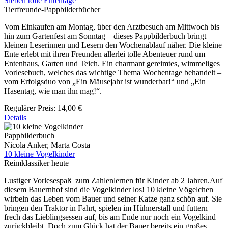
Sieben tolle Ententage
Tierfreunde-Pappbilderbücher
Vom Einkaufen am Montag, über den Arztbesuch am Mittwoch bis
hin zum Gartenfest am Sonntag – dieses Pappbilderbuch bringt
kleinen Leserinnen und Lesern den Wochenablauf näher. Die kleine
Ente erlebt mit ihren Freunden allerlei tolle Abenteuer rund um
Entenhaus, Garten und Teich. Ein charmant gereimtes, wimmeliges
Vorlesebuch, welches das wichtige Thema Wochentage behandelt –
vom Erfolgsduo von „Ein Mäusejahr ist wunderbar!“ und „Ein
Hasentag, wie man ihn mag!“.
Regulärer Preis:
14,00 €
Details
Pappbilderbuch
Nicola Anker, Marta Costa
10 kleine Vogelkinder
Reimklassiker heute
Lustiger Vorlesespaß zum Zahlenlernen für Kinder ab 2 Jahren.Auf
diesem Bauernhof sind die Vogelkinder los! 10 kleine Vögelchen
wirbeln das Leben vom Bauer und seiner Katze ganz schön auf. Sie
bringen den Traktor in Fahrt, spielen im Hühnerstall und futtern
frech das Lieblingsessen auf, bis am Ende nur noch ein Vogelkind
zurückbleibt. Doch zum Glück hat der Bauer bereits ein großes