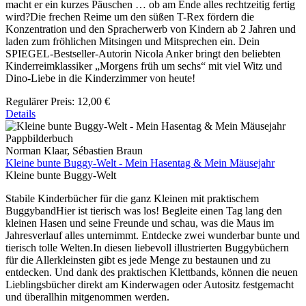
macht er ein kurzes Päuschen … ob am Ende alles rechtzeitig fertig
wird?Die frechen Reime um den süßen T-Rex fördern die
Konzentration und den Spracherwerb von Kindern ab 2 Jahren und
laden zum fröhlichen Mitsingen und Mitsprechen ein. Dein
SPIEGEL-Bestseller-Autorin Nicola Anker bringt den beliebten
Kinderreimklassiker „Morgens früh um sechs“ mit viel Witz und
Dino-Liebe in die Kinderzimmer von heute!
Regulärer Preis:
12,00 €
Details
Pappbilderbuch
Norman Klaar, Sébastien Braun
Kleine bunte Buggy-Welt - Mein Hasentag & Mein Mäusejahr
Kleine bunte Buggy-Welt
Stabile Kinderbücher für die ganz Kleinen mit praktischem
BuggybandHier ist tierisch was los! Begleite einen Tag lang den
kleinen Hasen und seine Freunde und schau, was die Maus im
Jahresverlauf alles unternimmt. Entdecke zwei wunderbar bunte und
tierisch tolle Welten.In diesen liebevoll illustrierten Buggybüchern
für die Allerkleinsten gibt es jede Menge zu bestaunen und zu
entdecken. Und dank des praktischen Klettbands, können die neuen
Lieblingsbücher direkt am Kinderwagen oder Autositz festgemacht
und überallhin mitgenommen werden.