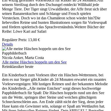
Ein witzig gereimtes Vorlesebuch für Kinder ab 24 Monaten.Auf
seinem Streifzug durch den Dschungel entdeckt Willibald jede
Menge Tiere. Der Tiger singt Urwaldlieder, der Affe freut sich über
seinen Bananenkuchen und Schlange und Frosch spielen
Verstecken. Doch wo ist das Chamäleon schon wieder hin?Die
liebevollen Reime und bunten Illustrationen sorgen für Vorlesespaß
und fördern spielerisch das Sprachverständnis.Weitere Bücher der
Reihe: Löwe Kari auf Safari
Regulärer Preis:
13,00 €
Details
Pappbilderbuch
Nicola Anker, Marta Costa
Alle meine Häschen hoppeln um den See
Reimklassiker heute
Ein Kinderbuch zum Vorlesen über ein Häschen-Wettrennen, bei
dem es nur Sieger gibt.Kinder ab 24 Monaten erwartet ein rasantes
Vorlesevergnügen: Mit lustigen Reimen und der bekannten Melodie
des Kinderlieds „Alle meine Entchen“ sorgt dieses hochwertige
Pappbilderbuch für Spaß: Die Häschen hoppeln rund um den See
um die Wette, springen über Steine und weichen glitschigem
Schneckenschleim aus. Am Ende zählt nicht der Sieg, denn jeder
Hase kann ein Gewinner sein, solange er Spaß am Wettlaufen hat.
Mit ihren liebevollen Reimen fördert„Dein SPIEGEL“-Bestseller-