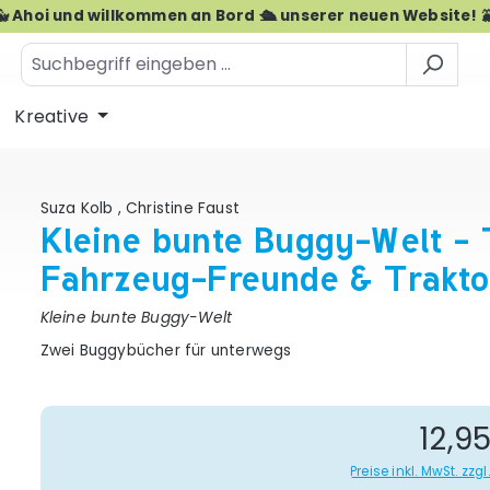
🐳 Ahoi und willkommen an Bord 🛳️ unserer neuen Website! 
Kreative
Suza Kolb
,
Christine Faust
Kleine bunte Buggy-Welt - 
Fahrzeug-Freunde & Trakto
Kleine bunte Buggy-Welt
Zwei Buggybücher für unterwegs
Re
12,9
Preise inkl. MwSt. zz