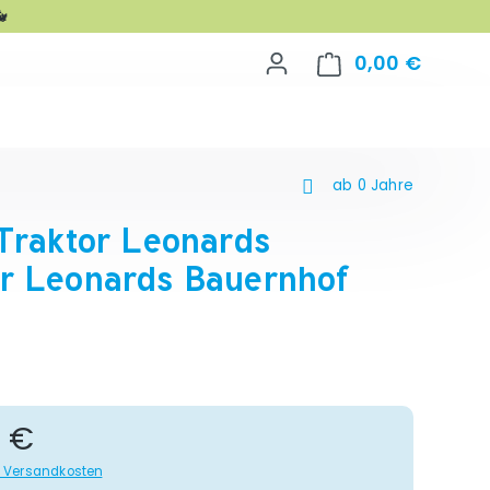

0,00 €
Warenko
ab 0 Jahre
Traktor Leonards
r Leonards Bauernhof
gulärer Preis:
5 €
gl. Versandkosten