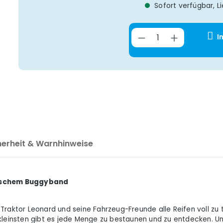
Sofort verfügbar, Li
Produkt Anzahl
I
herheit & Warnhinweise
ktischem Buggyband
Traktor Leonard und seine Fahrzeug-Freunde alle Reifen voll zu
llerkleinsten gibt es jede Menge zu bestaunen und zu entdecken.