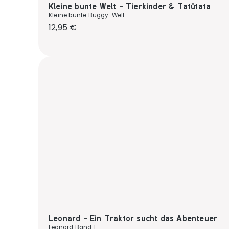
Kleine bunte Welt - Tierkinder & Tatütata
Kleine bunte Buggy-Welt
Regulärer Preis:
12,95 €
Leonard - Ein Traktor sucht das Abenteuer
Leonard Band 1