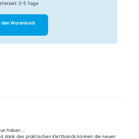
eferzeit: 3-5 Tage
: Gib den gewünschten Wert ein oder 
n den Warenkorb
 tun haben …
 Und dank des praktischen Klettbands können die neuen