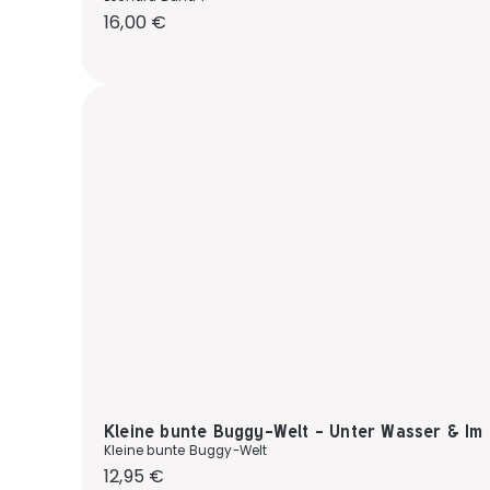
Regulärer Preis:
16,00 €
Kleine bunte Buggy-Welt - Unter Wasser & Im
Kleine bunte Buggy-Welt
Regulärer Preis:
12,95 €