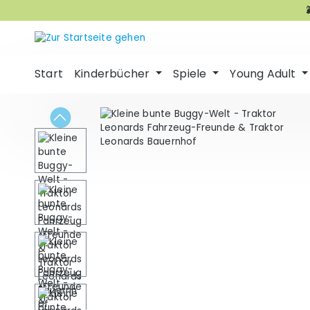
m Hauptinhalt springen
Zur Suche springen
Zur Hauptnavigation springen
Start
Kinderbücher
Spiele
Young Adult
Bildergalerie überspringen