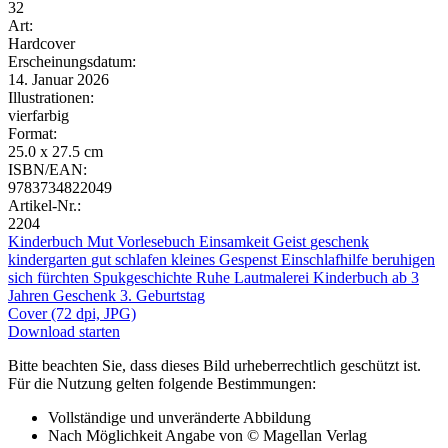
32
Art:
Hardcover
Erscheinungsdatum:
14. Januar 2026
Illustrationen:
vierfarbig
Format:
25.0 x 27.5 cm
ISBN/EAN:
9783734822049
Artikel-Nr.:
2204
Kinderbuch
Mut
Vorlesebuch
Einsamkeit
Geist
geschenk
kindergarten
gut schlafen
kleines Gespenst
Einschlafhilfe
beruhigen
sich fürchten
Spukgeschichte
Ruhe
Lautmalerei
Kinderbuch ab 3
Jahren
Geschenk 3. Geburtstag
Cover (72 dpi, JPG)
Download starten
Bitte beachten Sie, dass dieses Bild urheberrechtlich geschützt ist.
Für die Nutzung gelten folgende Bestimmungen:
Vollständige und unveränderte Abbildung
Nach Möglichkeit Angabe von © Magellan Verlag