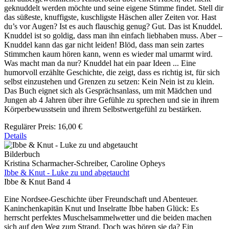
geknuddelt werden möchte und seine eigene Stimme findet. Stell dir
das süßeste, knuffigste, kuschligste Häschen aller Zeiten vor. Hast
du’s vor Augen? Ist es auch flauschig genug? Gut. Das ist Knuddel.
Knuddel ist so goldig, dass man ihn einfach liebhaben muss. Aber –
Knuddel kann das gar nicht leiden! Blöd, dass man sein zartes
Stimmchen kaum hören kann, wenn es wieder mal umarmt wird.
Was macht man da nur? Knuddel hat ein paar Ideen ... Eine
humorvoll erzählte Geschichte, die zeigt, dass es richtig ist, für sich
selbst einzustehen und Grenzen zu setzen: Kein Nein ist zu klein.
Das Buch eignet sich als Gesprächsanlass, um mit Mädchen und
Jungen ab 4 Jahren über ihre Gefühle zu sprechen und sie in ihrem
Körperbewusstsein und ihrem Selbstwertgefühl zu bestärken.
Regulärer Preis:
16,00 €
Details
Bilderbuch
Kristina Scharmacher-Schreiber, Caroline Opheys
Ibbe & Knut - Luke zu und abgetaucht
Ibbe & Knut Band 4
Eine Nordsee-Geschichte über Freundschaft und Abenteuer.
Kaninchenkapitän Knut und Inselratte Ibbe haben Glück: Es
herrscht perfektes Muschelsammelwetter und die beiden machen
sich auf den Weg zum Strand. Doch was hören sie da? Ein