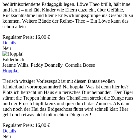
bedürfnisorientierte Pädagogik legen. Löwe Theo brüllt, hält inne
und lernt – und lädt Kinder wie Eltern dazu ein, über Gefühle,
Rücksichtnahme und kleine Entwicklungssprünge ins Gespräch zu
kommen. Weitere Bände der Reihe:- Theo – Ein Löwe kann das
schon allein
Regulärer Preis:
16,00 €
Details
Neu
Bilderbuch
Jeanne Willis, Paddy Donnelly, Cornelia Boese
Hoppla!
Tierisch witziger Vorlesespaß ist mit diesen fantasievollen
Kinderbuch vorprogrammiert! Na hoppla! Was ist denn hier los?
Plötzlich herrscht im Haus ein tierisches Durcheinander. Der Tiger
stürmt die Treppen hinunter, das Chamäleon streckt die Zunge raus
und der Frosch hüpft kreuz und quer durch das Zimmer. Als dann
auch noch der Hai das Erdgeschoss flutet wird schnell klar: Hier
geht doch etwas nicht mit rechten Dingen zu!
Regulärer Preis:
16,00 €
Details
Neu