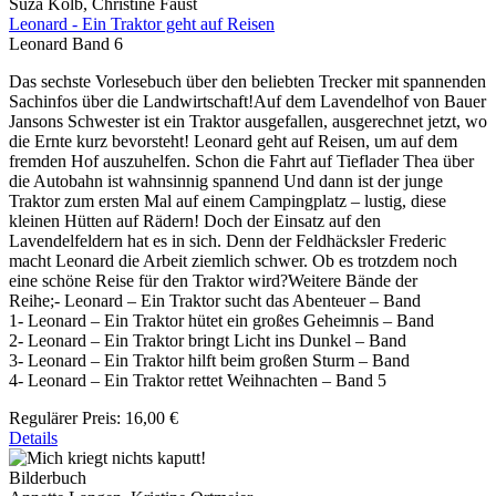
Suza Kolb, Christine Faust
Leonard - Ein Traktor geht auf Reisen
Leonard Band 6
Das sechste Vorlesebuch über den beliebten Trecker mit spannenden
Sachinfos über die Landwirtschaft!Auf dem Lavendelhof von Bauer
Jansons Schwester ist ein Traktor ausgefallen, ausgerechnet jetzt, wo
die Ernte kurz bevorsteht! Leonard geht auf Reisen, um auf dem
fremden Hof auszuhelfen. Schon die Fahrt auf Tieflader Thea über
die Autobahn ist wahnsinnig spannend Und dann ist der junge
Traktor zum ersten Mal auf einem Campingplatz – lustig, diese
kleinen Hütten auf Rädern! Doch der Einsatz auf den
Lavendelfeldern hat es in sich. Denn der Feldhäcksler Frederic
macht Leonard die Arbeit ziemlich schwer. Ob es trotzdem noch
eine schöne Reise für den Traktor wird?Weitere Bände der
Reihe;- Leonard – Ein Traktor sucht das Abenteuer – Band
1- Leonard – Ein Traktor hütet ein großes Geheimnis – Band
2- Leonard – Ein Traktor bringt Licht ins Dunkel – Band
3- Leonard – Ein Traktor hilft beim großen Sturm – Band
4- Leonard – Ein Traktor rettet Weihnachten – Band 5
Regulärer Preis:
16,00 €
Details
Bilderbuch