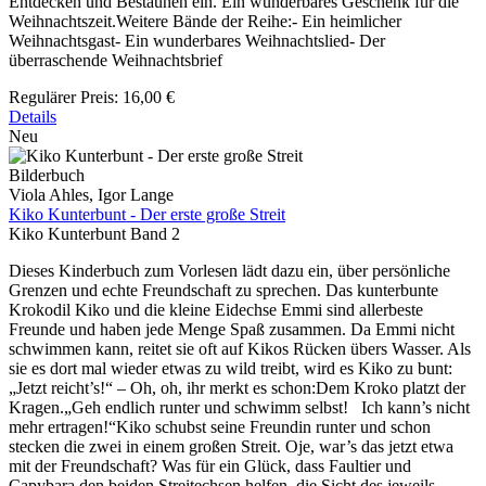
Entdecken und Bestaunen ein. Ein wunderbares Geschenk für die
Weihnachtszeit.Weitere Bände der Reihe:- Ein heimlicher
Weihnachtsgast- Ein wunderbares Weihnachtslied- Der
überraschende Weihnachtsbrief
Regulärer Preis:
16,00 €
Details
Neu
Bilderbuch
Viola Ahles, Igor Lange
Kiko Kunterbunt - Der erste große Streit
Kiko Kunterbunt Band 2
Dieses Kinderbuch zum Vorlesen lädt dazu ein, über persönliche
Grenzen und echte Freundschaft zu sprechen. Das kunterbunte
Krokodil Kiko und die kleine Eidechse Emmi sind allerbeste
Freunde und haben jede Menge Spaß zusammen. Da Emmi nicht
schwimmen kann, reitet sie oft auf Kikos Rücken übers Wasser. Als
sie es dort mal wieder etwas zu wild treibt, wird es Kiko zu bunt:
„Jetzt reicht’s!“ – Oh, oh, ihr merkt es schon:Dem Kroko platzt der
Kragen.„Geh endlich runter und schwimm selbst! Ich kann’s nicht
mehr ertragen!“Kiko schubst seine Freundin runter und schon
stecken die zwei in einem großen Streit. Oje, war’s das jetzt etwa
mit der Freundschaft? Was für ein Glück, dass Faultier und
Capybara den beiden Streitechsen helfen, die Sicht des jeweils