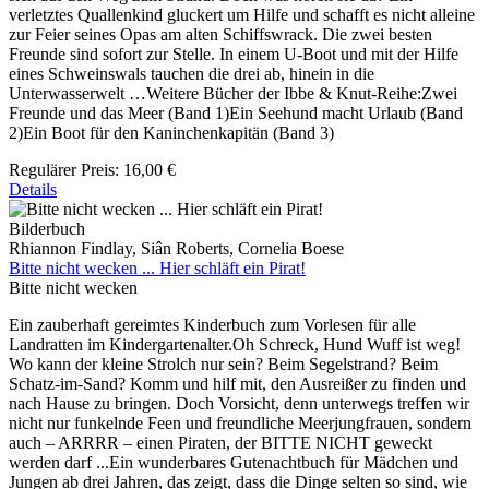
verletztes Quallenkind gluckert um Hilfe und schafft es nicht alleine
zur Feier seines Opas am alten Schiffswrack. Die zwei besten
Freunde sind sofort zur Stelle. In einem U-Boot und mit der Hilfe
eines Schweinswals tauchen die drei ab, hinein in die
Unterwasserwelt …Weitere Bücher der Ibbe & Knut-Reihe:Zwei
Freunde und das Meer (Band 1)Ein Seehund macht Urlaub (Band
2)Ein Boot für den Kaninchenkapitän (Band 3)
Regulärer Preis:
16,00 €
Details
Bilderbuch
Rhiannon Findlay, Siân Roberts, Cornelia Boese
Bitte nicht wecken ... Hier schläft ein Pirat!
Bitte nicht wecken
Ein zauberhaft gereimtes Kinderbuch zum Vorlesen für alle
Landratten im Kindergartenalter.Oh Schreck, Hund Wuff ist weg!
Wo kann der kleine Strolch nur sein? Beim Segelstrand? Beim
Schatz-im-Sand? Komm und hilf mit, den Ausreißer zu finden und
nach Hause zu bringen. Doch Vorsicht, denn unterwegs treffen wir
nicht nur funkelnde Feen und freundliche Meerjungfrauen, sondern
auch – ARRRR – einen Piraten, der BITTE NICHT geweckt
werden darf ...Ein wunderbares Gutenachtbuch für Mädchen und
Jungen ab drei Jahren, das zeigt, dass die Dinge selten so sind, wie