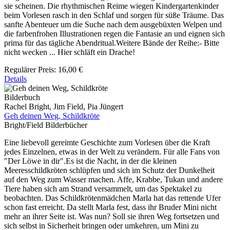
sie scheinen. Die rhythmischen Reime wiegen Kindergartenkinder
beim Vorlesen rasch in den Schlaf und sorgen für süße Träume. Das
sanfte Abenteuer um die Suche nach dem ausgebüxten Welpen und
die farbenfrohen Illustrationen regen die Fantasie an und eignen sich
prima für das tägliche Abendritual.Weitere Bände der Reihe:- Bitte
nicht wecken ... Hier schläft ein Drache!
Regulärer Preis:
16,00 €
Details
Bilderbuch
Rachel Bright, Jim Field, Pia Jüngert
Geh deinen Weg, Schildkröte
Bright/Field Bilderbücher
Eine liebevoll gereimte Geschichte zum Vorlesen über die Kraft
jedes Einzelnen, etwas in der Welt zu verändern. Für alle Fans von
"Der Löwe in dir".Es ist die Nacht, in der die kleinen
Meeresschildkröten schlüpfen und sich im Schutz der Dunkelheit
auf den Weg zum Wasser machen. Affe, Krabbe, Tukan und andere
Tiere haben sich am Strand versammelt, um das Spektakel zu
beobachten. Das Schildkrötenmädchen Marla hat das rettende Ufer
schon fast erreicht. Da stellt Marla fest, dass ihr Bruder Mini nicht
mehr an ihrer Seite ist. Was nun? Soll sie ihren Weg fortsetzen und
sich selbst in Sicherheit bringen oder umkehren, um Mini zu