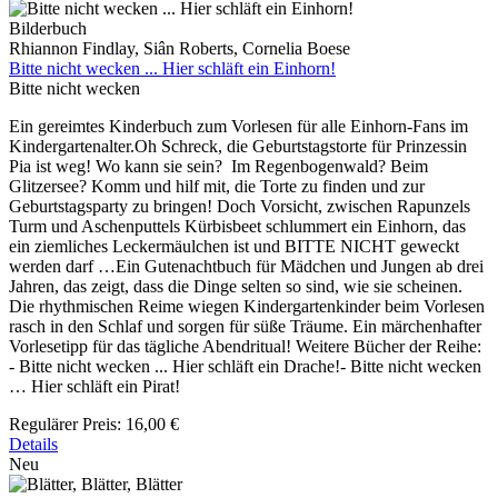
Bilderbuch
Rhiannon Findlay, Siân Roberts, Cornelia Boese
Bitte nicht wecken ... Hier schläft ein Einhorn!
Bitte nicht wecken
Ein gereimtes Kinderbuch zum Vorlesen für alle Einhorn-Fans im
Kindergartenalter.Oh Schreck, die Geburtstagstorte für Prinzessin
Pia ist weg! Wo kann sie sein? Im Regenbogenwald? Beim
Glitzersee? Komm und hilf mit, die Torte zu finden und zur
Geburtstagsparty zu bringen! Doch Vorsicht, zwischen Rapunzels
Turm und Aschenputtels Kürbisbeet schlummert ein Einhorn, das
ein ziemliches Leckermäulchen ist und BITTE NICHT geweckt
werden darf …Ein Gutenachtbuch für Mädchen und Jungen ab drei
Jahren, das zeigt, dass die Dinge selten so sind, wie sie scheinen.
Die rhythmischen Reime wiegen Kindergartenkinder beim Vorlesen
rasch in den Schlaf und sorgen für süße Träume. Ein märchenhafter
Vorlesetipp für das tägliche Abendritual! Weitere Bücher der Reihe:
- Bitte nicht wecken ... Hier schläft ein Drache!- Bitte nicht wecken
… Hier schläft ein Pirat!
Regulärer Preis:
16,00 €
Details
Neu