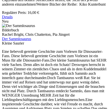
anderen einzunehmen!Weitere Bücher der Reihe: Kiko Kunterbunt
Regulärer Preis:
16,00 €
Details
Neu
Bilderbuch
Rachel Bright, Chris Chatterton, Pia Jüngert
Der Sammlosaurus
Kleine Saurier
Eine liebevoll gereimte Geschichte zum Vorlesen für Dinosaurier-
Fans. Diese liebevoll gereimte Geschichte zum Vorlesen ist ein
Muss für alle Dinosaurier-Fans.Der kleine Sammlosaurus hat SEHR
viele Sachen. Denn alles ist doch ein Schatz! Deswegen herrscht in
seinem Zimmer ein ziemliches Chaos und als in dem Kuddelmuddel
sein geliebter Teddybär verlorengeht, fühlt sich Sammlo auch
innerlich ganz durcheinander.Doch Tantisaurus weiß Rat: Sie ist
immer viel auf Reisen und hat unterwegs nur ganz wenig dabei.
Denn viel wichtiger als Dinge sind Erinnerungen und die brauchen
nicht mal Platz. Durch Tantisaurus entdeckt Sammlo, dass man mit
WENIGER Unordnung MEHR Zeit hat für die
Lieblingsbeschäftigungen mit den Lieblingsmenschen.Eine
inspirierende Geschichte darüber, wie viel Freude es macht, durch
Ausmisten und Aufräumen Platz zum Spielen zu schaffen.Das siebte