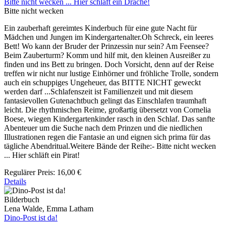
Bitte nicht wecken ... Hier schläft ein Drache!
Bitte nicht wecken
Ein zauberhaft gereimtes Kinderbuch für eine gute Nacht für
Mädchen und Jungen im Kindergartenalter.Oh Schreck, ein leeres
Bett! Wo kann der Bruder der Prinzessin nur sein? Am Feensee?
Beim Zauberturm? Komm und hilf mit, den kleinen Ausreißer zu
finden und ins Bett zu bringen. Doch Vorsicht, denn auf der Reise
treffen wir nicht nur lustige Einhörner und fröhliche Trolle, sondern
auch ein schuppiges Ungeheuer, das BITTE NICHT geweckt
werden darf ...Schlafenszeit ist Familienzeit und mit diesem
fantasievollen Gutenachtbuch gelingt das Einschlafen traumhaft
leicht. Die rhythmischen Reime, großartig übersetzt von Cornelia
Boese, wiegen Kindergartenkinder rasch in den Schlaf. Das sanfte
Abenteuer um die Suche nach dem Prinzen und die niedlichen
Illustrationen regen die Fantasie an und eignen sich prima für das
tägliche Abendritual.Weitere Bände der Reihe:- Bitte nicht wecken
... Hier schläft ein Pirat!
Regulärer Preis:
16,00 €
Details
Bilderbuch
Lena Walde, Emma Latham
Dino-Post ist da!