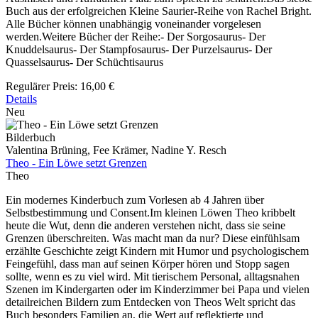
Buch aus der erfolgreichen Kleine Saurier-Reihe von Rachel Bright.
Alle Bücher können unabhängig voneinander vorgelesen
werden.Weitere Bücher der Reihe:- Der Sorgosaurus- Der
Knuddelsaurus- Der Stampfosaurus- Der Purzelsaurus- Der
Quasselsaurus- Der Schüchtisaurus
Regulärer Preis:
16,00 €
Details
Neu
Bilderbuch
Valentina Brüning, Fee Krämer, Nadine Y. Resch
Theo - Ein Löwe setzt Grenzen
Theo
Ein modernes Kinderbuch zum Vorlesen ab 4 Jahren über
Selbstbestimmung und Consent.Im kleinen Löwen Theo kribbelt
heute die Wut, denn die anderen verstehen nicht, dass sie seine
Grenzen überschreiten. Was macht man da nur? Diese einfühlsam
erzählte Geschichte zeigt Kindern mit Humor und psychologischem
Feingefühl, dass man auf seinen Körper hören und Stopp sagen
sollte, wenn es zu viel wird. Mit tierischem Personal, alltagsnahen
Szenen im Kindergarten oder im Kinderzimmer bei Papa und vielen
detailreichen Bildern zum Entdecken von Theos Welt spricht das
Buch besonders Familien an, die Wert auf reflektierte und