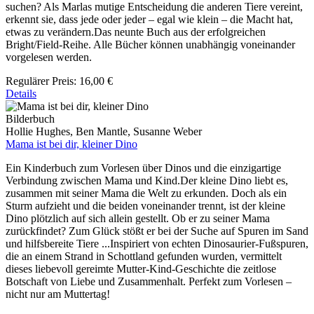
suchen? Als Marlas mutige Entscheidung die anderen Tiere vereint,
erkennt sie, dass jede oder jeder – egal wie klein – die Macht hat,
etwas zu verändern.Das neunte Buch aus der erfolgreichen
Bright/Field-Reihe. Alle Bücher können unabhängig voneinander
vorgelesen werden.
Regulärer Preis:
16,00 €
Details
Bilderbuch
Hollie Hughes, Ben Mantle, Susanne Weber
Mama ist bei dir, kleiner Dino
Ein Kinderbuch zum Vorlesen über Dinos und die einzigartige
Verbindung zwischen Mama und Kind.Der kleine Dino liebt es,
zusammen mit seiner Mama die Welt zu erkunden. Doch als ein
Sturm aufzieht und die beiden voneinander trennt, ist der kleine
Dino plötzlich auf sich allein gestellt. Ob er zu seiner Mama
zurückfindet? Zum Glück stößt er bei der Suche auf Spuren im Sand
und hilfsbereite Tiere ...Inspiriert von echten Dinosaurier-Fußspuren,
die an einem Strand in Schottland gefunden wurden, vermittelt
dieses liebevoll gereimte Mutter-Kind-Geschichte die zeitlose
Botschaft von Liebe und Zusammenhalt. Perfekt zum Vorlesen –
nicht nur am Muttertag!