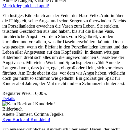
Annette Langen, Kristine Ortmeier
Mich kriegt nichts kaputt!
Ein lustiges Bilderbuch aus der Feder der Hase Felix-Autorin über
die Fähigkeit, seine Angst und seine Sorgen zu überwinden. Nachts
im Porzellanladen erwachen die Vasen zum Leben. Sie stricken,
tauschen Geschichten aus und haben, bis auf die kleine Vase,
fürchterliche Angst – vor dem Sturz vom Regalbrett, vor dem
Umfallen und vor allem, was ihr Dasein erschüttern könnte. Doch
was passiert, wenn ein Elefant in den Porzellanladen kommt und das
Leben aller Angstvasen auf den Kopf stellt? In diesem witzigen
Bilderbuch dreht sich alles um die ungewöhnlichen Charaktere der
Angstvasen. Mit vielen Wort- und Sprachspielen erzählt Annette
Langen davon, dass jeder, egal, ob groß oder klein, sich vor etwas
fürchtet. Am Ende aber ist das, vor dem wir Angst haben, vielleicht
doch gar nicht so schlimm wie gedacht. Ein großartiger Spaß für
Kinder ab 4 Jahren, der Mut macht und ein Schmunzeln hinterlässt.
Regulärer Preis:
16,00 €
Details
Bilderbuch
Anette Thumser, Corinna Jegelka
Kein Bock auf Knuddeln!
Ein außergewöhnliches Kinderbuch über einen Hasen, der nicht