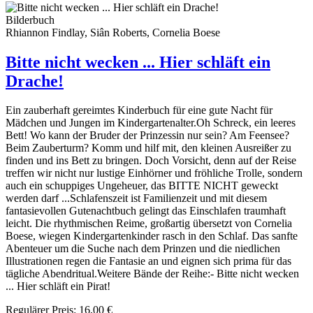
Bilderbuch
Rhiannon Findlay, Siân Roberts, Cornelia Boese
Bitte nicht wecken ... Hier schläft ein
Drache!
Ein zauberhaft gereimtes Kinderbuch für eine gute Nacht für
Mädchen und Jungen im Kindergartenalter.Oh Schreck, ein leeres
Bett! Wo kann der Bruder der Prinzessin nur sein? Am Feensee?
Beim Zauberturm? Komm und hilf mit, den kleinen Ausreißer zu
finden und ins Bett zu bringen. Doch Vorsicht, denn auf der Reise
treffen wir nicht nur lustige Einhörner und fröhliche Trolle, sondern
auch ein schuppiges Ungeheuer, das BITTE NICHT geweckt
werden darf ...Schlafenszeit ist Familienzeit und mit diesem
fantasievollen Gutenachtbuch gelingt das Einschlafen traumhaft
leicht. Die rhythmischen Reime, großartig übersetzt von Cornelia
Boese, wiegen Kindergartenkinder rasch in den Schlaf. Das sanfte
Abenteuer um die Suche nach dem Prinzen und die niedlichen
Illustrationen regen die Fantasie an und eignen sich prima für das
tägliche Abendritual.Weitere Bände der Reihe:- Bitte nicht wecken
... Hier schläft ein Pirat!
Regulärer Preis:
16,00 €