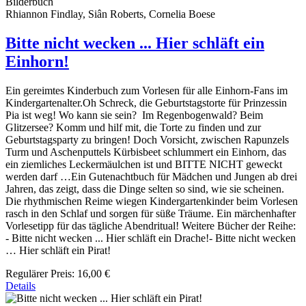
Bilderbuch
Rhiannon Findlay, Siân Roberts, Cornelia Boese
Bitte nicht wecken ... Hier schläft ein
Einhorn!
Ein gereimtes Kinderbuch zum Vorlesen für alle Einhorn-Fans im
Kindergartenalter.Oh Schreck, die Geburtstagstorte für Prinzessin
Pia ist weg! Wo kann sie sein? Im Regenbogenwald? Beim
Glitzersee? Komm und hilf mit, die Torte zu finden und zur
Geburtstagsparty zu bringen! Doch Vorsicht, zwischen Rapunzels
Turm und Aschenputtels Kürbisbeet schlummert ein Einhorn, das
ein ziemliches Leckermäulchen ist und BITTE NICHT geweckt
werden darf …Ein Gutenachtbuch für Mädchen und Jungen ab drei
Jahren, das zeigt, dass die Dinge selten so sind, wie sie scheinen.
Die rhythmischen Reime wiegen Kindergartenkinder beim Vorlesen
rasch in den Schlaf und sorgen für süße Träume. Ein märchenhafter
Vorlesetipp für das tägliche Abendritual! Weitere Bücher der Reihe:
- Bitte nicht wecken ... Hier schläft ein Drache!- Bitte nicht wecken
… Hier schläft ein Pirat!
Regulärer Preis:
16,00 €
Details