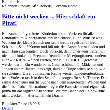
Bilderbuch
Rhiannon Findlay, Siân Roberts, Cornelia Boese
Bitte nicht wecken ... Hier schläft ein
Pirat!
Ein zauberhaft gereimtes Kinderbuch zum Vorlesen für alle
Landratten im Kindergartenalter.Oh Schreck, Hund Wuff ist weg!
Wo kann der kleine Strolch nur sein? Beim Segelstrand? Beim
Schatz-im-Sand? Komm und hilf mit, den Ausreißer zu finden und
nach Hause zu bringen. Doch Vorsicht, denn unterwegs treffen wir
nicht nur funkelnde Feen und freundliche Meerjungfrauen, sondern
auch – ARRRR – einen Piraten, der BITTE NICHT geweckt
werden darf ...Ein wunderbares Gutenachtbuch für Mädchen und
Jungen ab drei Jahren, das zeigt, dass die Dinge selten so sind, wie
sie scheinen. Die rhythmischen Reime wiegen Kindergartenkinder
beim Vorlesen rasch in den Schlaf und sorgen für süße Träume. Das
sanfte Abenteuer um die Suche nach dem ausgebüxten Welpen und
die farbenfrohen Illustrationen regen die Fantasie an und eignen sich
prima für das tägliche Abendritual.Weitere Bände der Reihe:- Bitte
nicht wecken ... Hier schläft ein Drache!
Regulärer Preis:
16,00 €
Details