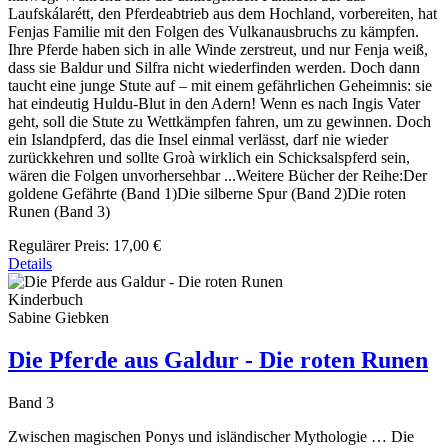
Laufskálarétt, den Pferdeabtrieb aus dem Hochland, vorbereiten, hat
Fenjas Familie mit den Folgen des Vulkanausbruchs zu kämpfen.
Ihre Pferde haben sich in alle Winde zerstreut, und nur Fenja weiß,
dass sie Baldur und Silfra nicht wiederfinden werden. Doch dann
taucht eine junge Stute auf – mit einem gefährlichen Geheimnis: sie
hat eindeutig Huldu-Blut in den Adern! Wenn es nach Ingis Vater
geht, soll die Stute zu Wettkämpfen fahren, um zu gewinnen. Doch
ein Islandpferd, das die Insel einmal verlässt, darf nie wieder
zurückkehren und sollte Groà wirklich ein Schicksalspferd sein,
wären die Folgen unvorhersehbar ...Weitere Bücher der Reihe:Der
goldene Gefährte (Band 1)Die silberne Spur (Band 2)Die roten
Runen (Band 3)
Regulärer Preis:
17,00 €
Details
Kinderbuch
Sabine Giebken
Die Pferde aus Galdur - Die roten Runen
Band 3
Zwischen magischen Ponys und isländischer Mythologie … Die