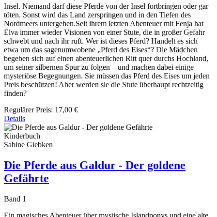
Insel. Niemand darf diese Pferde von der Insel fortbringen oder gar
töten. Sonst wird das Land zerspringen und in den Tiefen des
Nordmeers untergehen.Seit ihrem letzten Abenteuer mit Fenja hat
Elva immer wieder Visionen von einer Stute, die in großer Gefahr
schwebt und nach ihr ruft. Wer ist dieses Pferd? Handelt es sich
etwa um das sagenumwobene „Pferd des Eises“? Die Mädchen
begeben sich auf einen abenteuerlichen Ritt quer durchs Hochland,
um seiner silbernen Spur zu folgen – und machen dabei einige
mysteriöse Begegnungen. Sie müssen das Pferd des Eises um jeden
Preis beschützen! Aber werden sie die Stute überhaupt rechtzeitig
finden?
Regulärer Preis:
17,00 €
Details
Kinderbuch
Sabine Giebken
Die Pferde aus Galdur - Der goldene
Gefährte
Band 1
Ein magisches Abenteuer über mystische Islandponys und eine alte