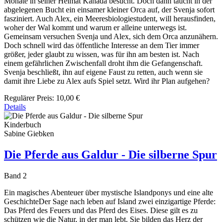
Monate in seiner Heimat Kanada besucht. Doch dann taucht in der
abgelegenen Bucht ein einsamer kleiner Orca auf, der Svenja sofort
fasziniert. Auch Alex, ein Meeresbiologiestudent, will herausfinden,
woher der Wal kommt und warum er alleine unterwegs ist.
Gemeinsam versuchen Svenja und Alex, sich dem Orca anzunähern.
Doch schnell wird das öffentliche Interesse an dem Tier immer
größer, jeder glaubt zu wissen, was für ihn am besten ist. Nach
einem gefährlichen Zwischenfall droht ihm die Gefangenschaft.
Svenja beschließt, ihn auf eigene Faust zu retten, auch wenn sie
damit ihre Liebe zu Alex aufs Spiel setzt. Wird ihr Plan aufgehen?
Regulärer Preis:
10,00 €
Details
Kinderbuch
Sabine Giebken
Die Pferde aus Galdur - Die silberne Spur
Band 2
Ein magisches Abenteuer über mystische Islandponys und eine alte
GeschichteDer Sage nach leben auf Island zwei einzigartige Pferde:
Das Pferd des Feuers und das Pferd des Eises. Diese gilt es zu
schützen wie die Natur, in der man lebt. Sie bilden das Herz der