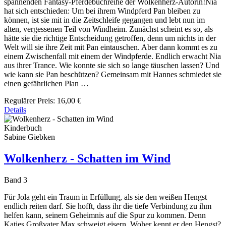
spannenden Fantasy-Pferdebuchreihe der Wolkenherz-Autorin!Nia
hat sich entschieden: Um bei ihrem Windpferd Pan bleiben zu
können, ist sie mit in die Zeitschleife gegangen und lebt nun im
alten, vergessenen Teil von Windheim. Zunächst scheint es so, als
hätte sie die richtige Entscheidung getroffen, denn um nichts in der
Welt will sie ihre Zeit mit Pan eintauschen. Aber dann kommt es zu
einem Zwischenfall mit einem der Windpferde. Endlich erwacht Nia
aus ihrer Trance. Wie konnte sie sich so lange täuschen lassen? Und
wie kann sie Pan beschützen? Gemeinsam mit Hannes schmiedet sie
einen gefährlichen Plan …
Regulärer Preis:
16,00 €
Details
Kinderbuch
Sabine Giebken
Wolkenherz - Schatten im Wind
Band 3
Für Jola geht ein Traum in Erfüllung, als sie den weißen Hengst
endlich reiten darf. Sie hofft, dass ihr die tiefe Verbindung zu ihm
helfen kann, seinem Geheimnis auf die Spur zu kommen. Denn
Katies Großvater Max schweigt eisern. Woher kennt er den Hengst?