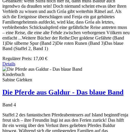
Gedanken: wenn Silfra noch hier ist, dann muss Baldur auch
irgendwo da draußen sein! Doch niemand scheint etwas über ihren
Verbleib zu wissen und auch Gróa gibt weiterhin Rätsel auf. Als
sich die Ereignisse überschlagen und Fenja ein gut gehütetes
Familiengeheimnis aufdeckt, wird klar, dass Gróa als letztes,
verbleibendes Schicksalspferd eine gefährliche Reise antreten muss
– eine Reise, die eine alte Fehde zwischen verborgenen Völkern neu
entfacht ...Weitere Bücher der Reihe:Der goldene Gefährte (Band
1)Die silberne Spur (Band 2)Die roten Runen (Band 3)Das blaue
Band (Staffel 2, Band 1)
Regulärer Preis:
17,00 €
Details
Kinderbuch
Sabine Giebken
Die Pferde aus Galdur - Das blaue Band
Band 4
Staffel 2 des fantastischen Pferdeabenteuers auf Island beginntFenja
freut sich – ihre Freundin Ingi ist aus den Ferien zurück! Das hilft
ihr ein wenig über den Verlust ihres geliebten Pferdes Baldur
hinweg. Während sich die umliegenden Familien auf das