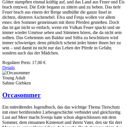
Götter stampften einmal kräftig auf, und das Land aus Feuer und Eis
brach entzwei. Die Erde begann zu zittern und zu beben. Das tiefe
Feuer brach aus einem der Berge undhüllte die ganze Insel in
dichten, düsteren Aschenebel. Elva und Fenja wollen vor allem
eines: den Sommer gemeinsam mit ihren Pferden genießen. Doch
das ist gar nicht so einfach, wenn ein Vulkan Feuer spuckt und sie
immer wieder Umrisse sehen und Stimmen hören, die da nicht sein
sollten. Das Geheimnis um Baldur und Silfra zu beschützen wird
immer schwieriger, denn plötzlich scheint jeder hinter ihnen her zu
sein – und damit ist nicht nur das Leben der Pferde in Gefahr,
sondern auch das der Mädchen.
Regulärer Preis:
17,00 €
Details
Young Adult
Sabine Giebken
Orcasommer
Ein mitreißendes Jugendbuch, das das wichtige Thema Tierschutz
mit einer berührenden Liebesgeschichte verbindet und gleichzeitig
Lust auf Meer macht.Svenja hatte schon abgeschlossen mit dem
Sommer, dem einsamen Küstenort und ihrem Vater, den sie für drei