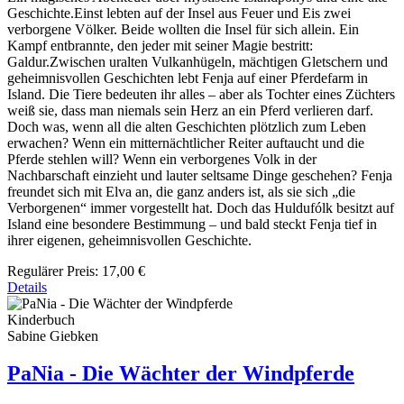
Geschichte.Einst lebten auf der Insel aus Feuer und Eis zwei
verborgene Völker. Beide wollten die Insel für sich allein. Ein
Kampf entbrannte, den jeder mit seiner Magie bestritt:
Galdur.Zwischen uralten Vulkanhügeln, mächtigen Gletschern und
geheimnisvollen Geschichten lebt Fenja auf einer Pferdefarm in
Island. Die Tiere bedeuten ihr alles – aber als Tochter eines Züchters
weiß sie, dass man niemals sein Herz an ein Pferd verlieren darf.
Doch was, wenn all die alten Geschichten plötzlich zum Leben
erwachen? Wenn ein mitternächtlicher Reiter auftaucht und die
Pferde stehlen will? Wenn ein verborgenes Volk in der
Nachbarschaft einzieht und lauter seltsame Dinge geschehen? Fenja
freundet sich mit Elva an, die ganz anders ist, als sie sich „die
Verborgenen“ immer vorgestellt hat. Doch das Huldufólk besitzt auf
Island eine besondere Bestimmung – und bald steckt Fenja tief in
ihrer eigenen, geheimnisvollen Geschichte.
Regulärer Preis:
17,00 €
Details
Kinderbuch
Sabine Giebken
PaNia - Die Wächter der Windpferde