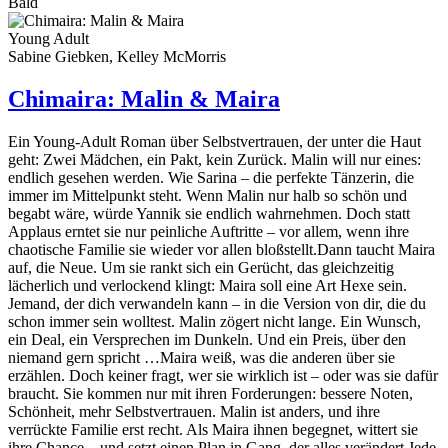
Bald
Young Adult
Sabine Giebken, Kelley McMorris
Chimaira: Malin & Maira
Ein Young-Adult Roman über Selbstvertrauen, der unter die Haut
geht: Zwei Mädchen, ein Pakt, kein Zurück. Malin will nur eines:
endlich gesehen werden. Wie Sarina – die perfekte Tänzerin, die
immer im Mittelpunkt steht. Wenn Malin nur halb so schön und
begabt wäre, würde Yannik sie endlich wahrnehmen. Doch statt
Applaus erntet sie nur peinliche Auftritte – vor allem, wenn ihre
chaotische Familie sie wieder vor allen bloßstellt.Dann taucht Maira
auf, die Neue. Um sie rankt sich ein Gerücht, das gleichzeitig
lächerlich und verlockend klingt: Maira soll eine Art Hexe sein.
Jemand, der dich verwandeln kann – in die Version von dir, die du
schon immer sein wolltest. Malin zögert nicht lange. Ein Wunsch,
ein Deal, ein Versprechen im Dunkeln. Und ein Preis, über den
niemand gern spricht …Maira weiß, was die anderen über sie
erzählen. Doch keiner fragt, wer sie wirklich ist – oder was sie dafür
braucht. Sie kommen nur mit ihren Forderungen: bessere Noten,
Schönheit, mehr Selbstvertrauen. Malin ist anders, und ihre
verrückte Familie erst recht. Als Maira ihnen begegnet, wittert sie
ihre Chance – und setzt einen Plan in Gang, der alles verändert.Jede