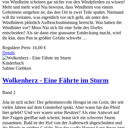
von Windheim scheinen gar nichts von den Windpferden zu wissen!
Mehr und mehr wird Nia bewusst, dass Windheim von einem
Geheimnis umgeben ist, das den Ort in zwei Teile spaltet. Niemand
will ihr verraten, was eigentlich vor sich geht, als unter den
Windhütern plötzlich Aufbruchsstimmung herrscht. Was haben die
Windhüter vor? Muss Nia sich für eine Seite des Dorfes
entscheiden? Als sie dann eine grausame Entdeckung macht, wird
ihr klar, dass Pan in größter Gefahr schwebt …
Regulärer Preis:
16,00 €
Details
Kinderbuch
Sabine Giebken
Wolkenherz - Eine Fährte im Sturm
Band 2
Jola ist sich sicher: Der geheimnisvolle Hengst ist ein Geist, der seit
vielen Jahren auf dem Ginsterhof spukt. Aber wann hat das Pferd
hier gelebt? Und wer waren seine Besitzer? Als eine Antwort auf
ihre Fragen greifbar nah scheint, braut sich ein schwerer Sturm
zusammen. Bald ist der Hof von der Außenwelt abgeschnitten und
die Pferde in größter Gefahr. Nur der weiße Hengst kann ihnen jetzt