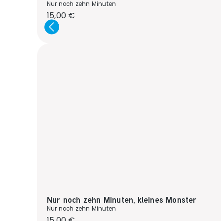
Nur noch zehn Minuten
Regulärer Preis:
15,00 €
Nur noch zehn Minuten, kleines Monster
Nur noch zehn Minuten
Regulärer Preis:
15,00 €