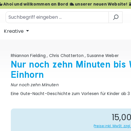
🐳 Ahoi und willkommen an Bord 🛳️ unserer neuen Website! 
Kreative
Rhiannon Fielding
,
Chris Chatterton
,
Susanne Weber
Nur noch zehn Minuten bis 
Einhorn
Nur noch zehn Minuten
Eine Gute-Nacht-Geschichte zum Vorlesen für Kinder ab 3
Re
15,0
Preise inkl. MwSt. zz