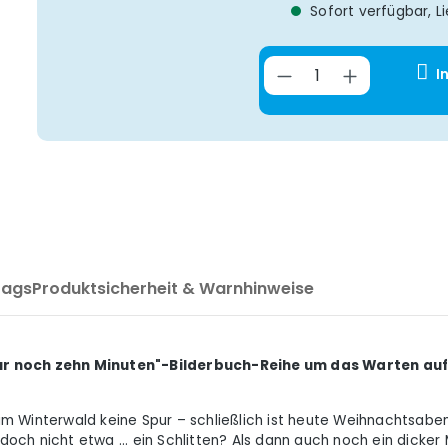
Sofort verfügbar, Li
Produkt Anzahl
I
Tags
Produktsicherheit & Warnhinweise
Nur noch zehn Minuten"-Bilderbuch-Reihe um das Warten au
t im Winterwald keine Spur – schließlich ist heute Weihnachtsab
t doch nicht etwa ... ein Schlitten? Als dann auch noch ein dick