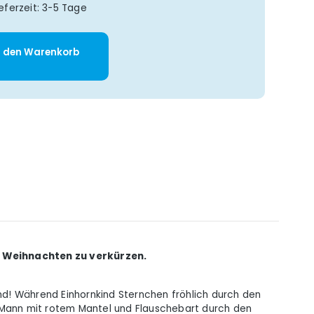
eferzeit: 3-5 Tage
: Gib den gewünschten Wert ein oder 
n den Warenkorb
f Weihnachten zu verkürzen.
end! Während Einhornkind Sternchen fröhlich durch den
er Mann mit rotem Mantel und Flauschebart durch den