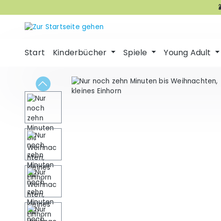
m Hauptinhalt springen
Zur Suche springen
Zur Hauptnavigation springen
Start
Kinderbücher
Spiele
Young Adult
Bildergalerie überspringen