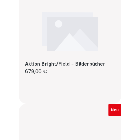
Aktion Bright/Field - Bilderbücher
Regulärer Preis:
679,00 €
Neu