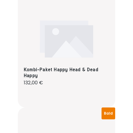
Kombi-Paket Happy Head & Dead
Happy
Regulärer Preis:
132,00 €
Bald