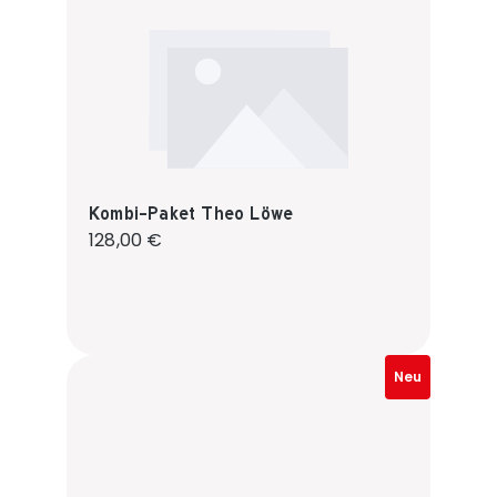
Kombi-Paket Theo Löwe
Regulärer Preis:
128,00 €
Neu