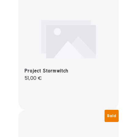
Project Stormwitch
Regulärer Preis:
51,00 €
Bald