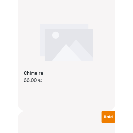
Chimaira
Regulärer Preis:
66,00 €
Bald