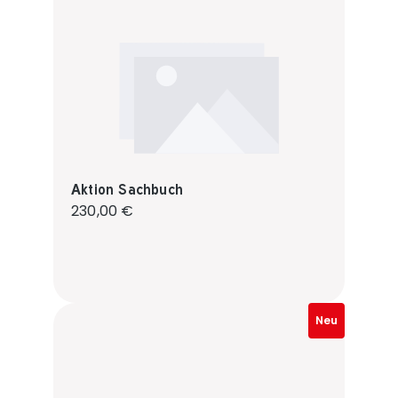
Aktion Sachbuch
Regulärer Preis:
230,00 €
Neu