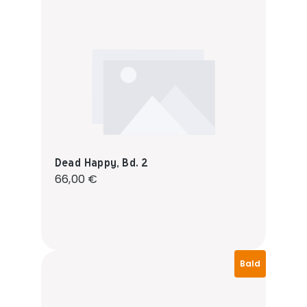
Dead Happy, Bd. 2
Regulärer Preis:
66,00 €
Bald