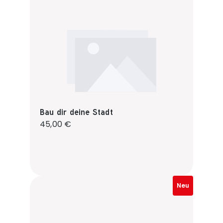
Bau dir deine Stadt
Regulärer Preis:
45,00 €
Neu