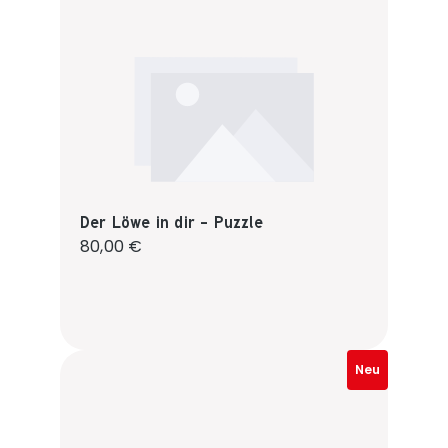
Der Löwe in dir - Puzzle
Regulärer Preis:
80,00 €
Neu