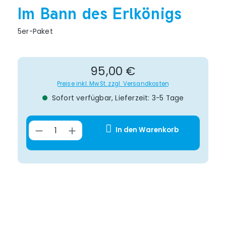
Im Bann des Erlkönigs
5er-Paket
Regulärer Preis:
95,00 €
Preise inkl. MwSt. zzgl. Versandkosten
Sofort verfügbar, Lieferzeit: 3-5 Tage
Produkt Anzahl: Gib den gewünsch
In den Warenkorb