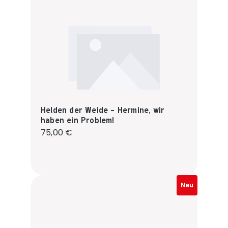
Helden der Weide - Hermine, wir
haben ein Problem!
Regulärer Preis:
75,00 €
Neu