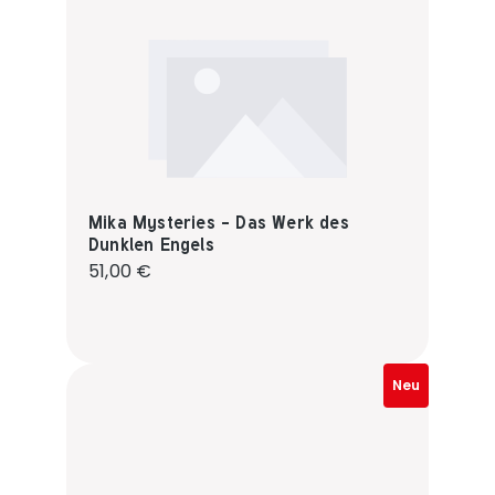
Mika Mysteries - Das Werk des
Dunklen Engels
Regulärer Preis:
51,00 €
Neu