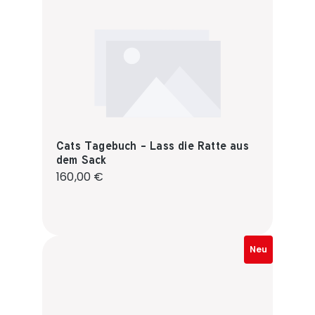
Cats Tagebuch - Lass die Ratte aus
dem Sack
Regulärer Preis:
160,00 €
Neu