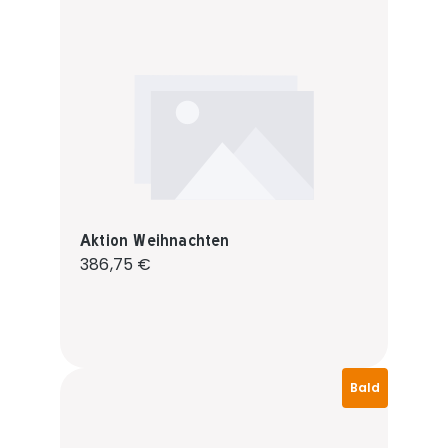
Aktion Weihnachten
Regulärer Preis:
386,75 €
Bald