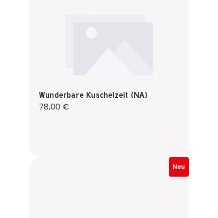
Wunderbare Kuschelzeit (NA)
Regulärer Preis:
78,00 €
Neu