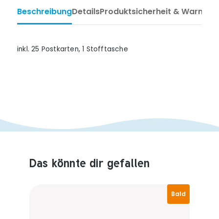
Beschreibung
Details
Produktsicherheit & Warnhin
inkl. 25 Postkarten, 1 Stofftasche
Das könnte dir gefallen
Produktempfehlungen überspringen
Bald