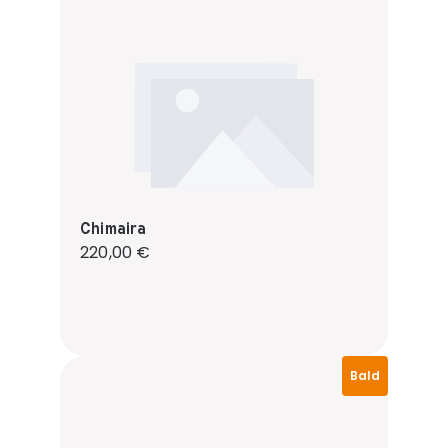
Chimaira
Regulärer Preis:
220,00 €
Bald