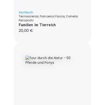
Sachbuch
Tecnoscienza, Francesco Faccia, Cornelia
Panzacchi
Familien im Tierreich
Regulärer Preis:
20,00 €