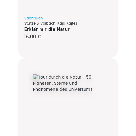
Sachbuch
Stütze & Vorbach, Kaja Kajfež
Erklär mir die Natur
Regulärer Preis:
18,00 €