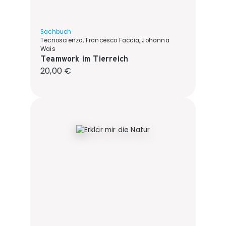
Sachbuch
Tecnoscienza, Francesco Faccia, Johanna
Wais
Teamwork im Tierreich
Regulärer Preis:
20,00 €