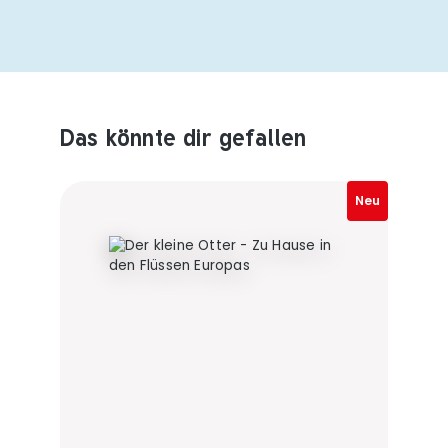
Das könnte dir gefallen
Produktempfehlungen überspringen
Neu