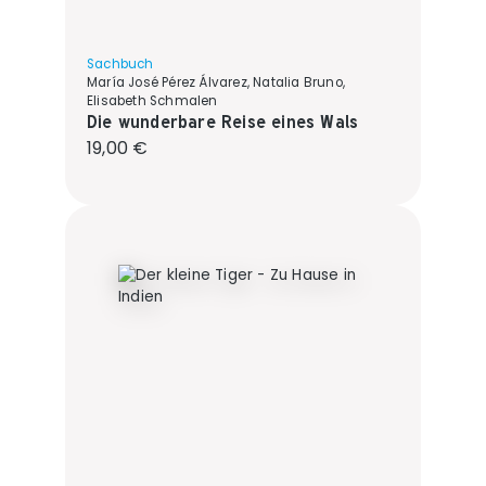
Sachbuch
María José Pérez Álvarez, Natalia Bruno,
Elisabeth Schmalen
Die wunderbare Reise eines Wals
Regulärer Preis:
19,00 €