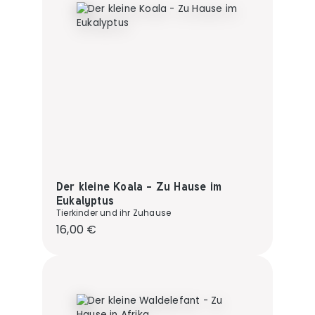
Der kleine Koala - Zu Hause im
Eukalyptus
Tierkinder und ihr Zuhause
Regulärer Preis:
16,00 €