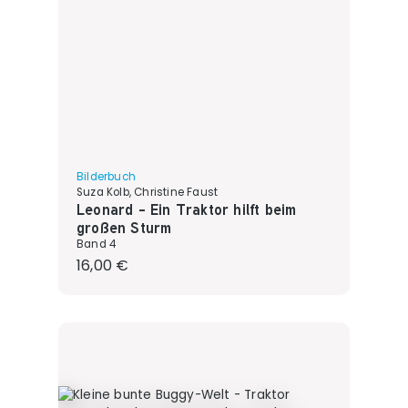
Bilderbuch
Suza Kolb, Christine Faust
Leonard - Ein Traktor hilft beim
großen Sturm
Band 4
Regulärer Preis:
16,00 €