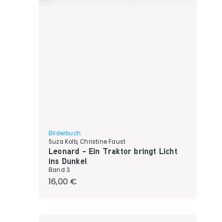
Bilderbuch
Suza Kolb, Christine Faust
Leonard - Ein Traktor bringt Licht
ins Dunkel
Band 3
Regulärer Preis:
16,00 €