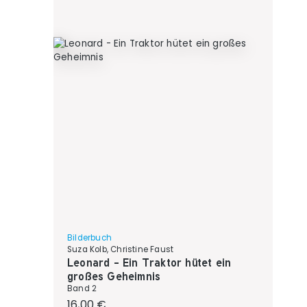
Bilderbuch
Suza Kolb, Christine Faust
Leonard - Ein Traktor hütet ein
großes Geheimnis
Band 2
Regulärer Preis:
16,00 €