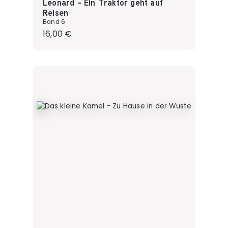
Leonard - Ein Traktor geht auf
Reisen
Band 6
Regulärer Preis:
16,00 €