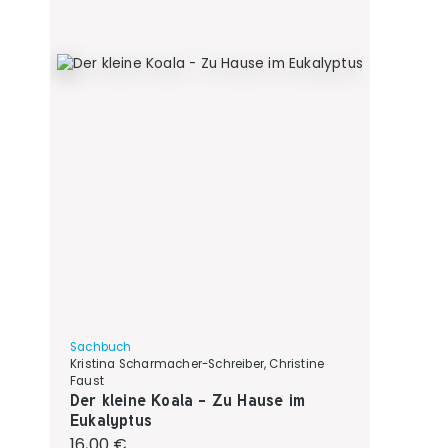
Sachbuch
Kristina Scharmacher-Schreiber, Christine
Faust
Der kleine Koala - Zu Hause im
Eukalyptus
Regulärer Preis:
16,00 €