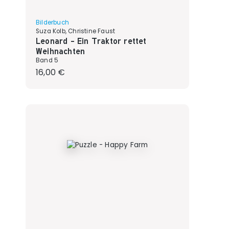
Bilderbuch
Suza Kolb, Christine Faust
Leonard - Ein Traktor rettet
Weihnachten
Band 5
Regulärer Preis:
16,00 €