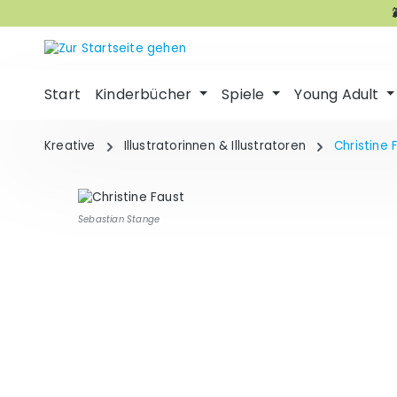
m Hauptinhalt springen
Zur Suche springen
Zur Hauptnavigation springen
Start
Kinderbücher
Spiele
Young Adult
Kreative
Illustratorinnen & Illustratoren
Christine 
Sebastian Stange