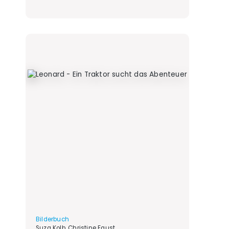
Bilderbuch
Suza Kolb, Christine Faust