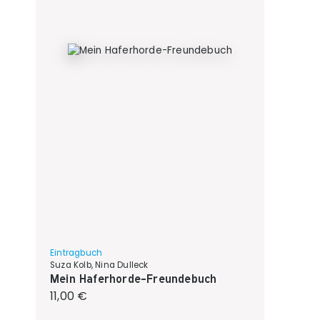
Eintragbuch
Suza Kolb, Nina Dulleck
Mein Haferhorde-Freundebuch
Regulärer Preis:
11,00 €