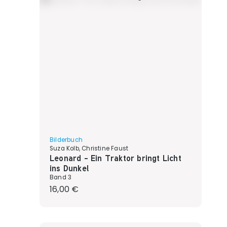
Bilderbuch
Suza Kolb, Christine Faust
Leonard - Ein Traktor bringt Licht
ins Dunkel
Band 3
Regulärer Preis:
16,00 €