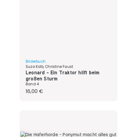
Bilderbuch
Suza Kolb, Christine Faust
Leonard - Ein Traktor hilft beim
großen Sturm
Band 4
Regulärer Preis:
16,00 €