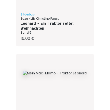
Bilderbuch
Suza Kolb, Christine Faust
Leonard - Ein Traktor rettet
Weihnachten
Band 5
Regulärer Preis:
16,00 €