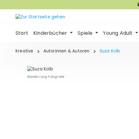
m Hauptinhalt springen
Zur Suche springen
Zur Hauptnavigation springen
Start
Kinderbücher
Spiele
Young Adult
Kreative
Autorinnen & Autoren
Suza Kolb
Monika Lang Fotografie