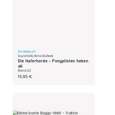
Kinderbuch
Suza Kolb, Nina Dulleck
Die Haferhorde - Ponypiloten heben
ab
Band 22
Regulärer Preis:
15,95 €