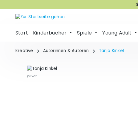
m Hauptinhalt springen
Zur Suche springen
Zur Hauptnavigation springen
Start
Kinderbücher
Spiele
Young Adult
Kreative
Autorinnen & Autoren
Tanja Kinkel
privat