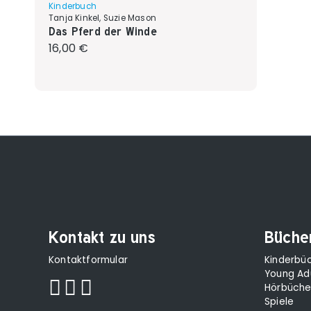
Kinderbuch
Tanja Kinkel, Suzie Mason
Das Pferd der Winde
Regulärer Preis:
16,00 €
Kontakt zu uns
Büche
Kontaktformular
Kinderbü
Young Ad
Hörbüche
Spiele