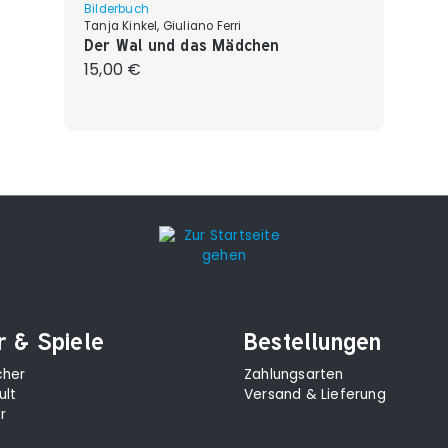
Bilderbuch
Tanja Kinkel, Giuliano Ferri
Der Wal und das Mädchen
Regulärer Preis:
15,00 €
r & Spiele
Bestellungen
cher
Zahlungsarten
ult
Versand & Lieferung
r