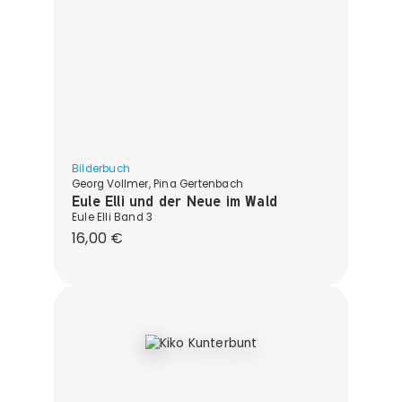
Bilderbuch
Georg Vollmer, Pina Gertenbach
Eule Elli und der Neue im Wald
Eule Elli Band 3
Regulärer Preis:
16,00 €