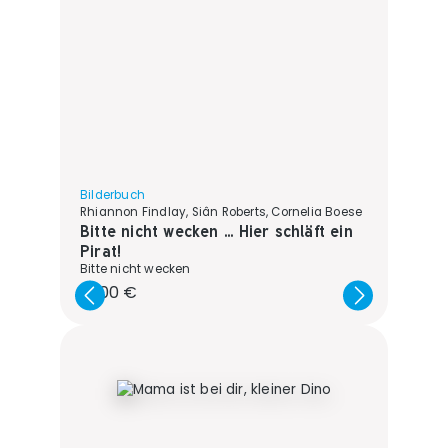
Bilderbuch
Rhiannon Findlay, Siân Roberts, Cornelia Boese
Bitte nicht wecken ... Hier schläft ein
Pirat!
Bitte nicht wecken
Regulärer Preis:
16,00 €