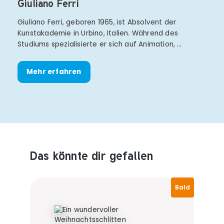
Giuliano Ferri
Giuliano Ferri, geboren 1965, ist Absolvent der
Kunstakademie in Urbino, Italien. Während des
Studiums spezialisierte er sich auf Animation, …
Mehr erfahren
Das könnte dir gefallen
Produktempfehlungen überspringen
Bald