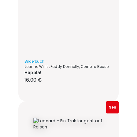
Bilderbuch
Jeanne Willis, Paddy Donnelly, Cornelia Boese
Hoppla!
Regulärer Preis:
16,00 €
Neu