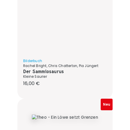
Bilderbuch
Rachel Bright, Chris Chatterton, Pia Jüngert
Der Sammlosaurus
Kleine Saurier
Regulärer Preis:
16,00 €
Neu