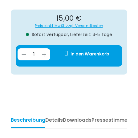
Regulärer Preis:
15,00 €
Preise inkl. MwSt. zzgl. Versandkosten
Sofort verfügbar, Lieferzeit: 3-5 Tage
Produkt Anzahl: Gib den gewünsch
In den Warenkorb
Beschreibung
Details
Downloads
Pressestimmen
Ta