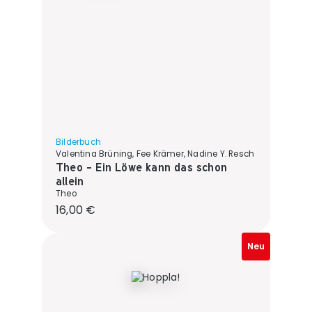
Bilderbuch
Valentina Brüning, Fee Krämer, Nadine Y. Resch
Theo - Ein Löwe kann das schon
allein
Theo
Regulärer Preis:
16,00 €
Neu