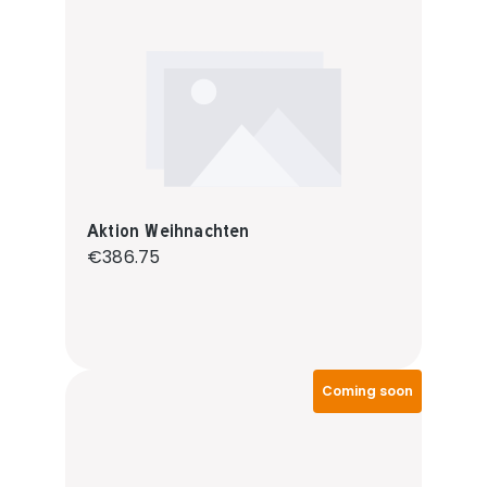
Aktion Weihnachten
Regular price:
€386.75
Coming soon