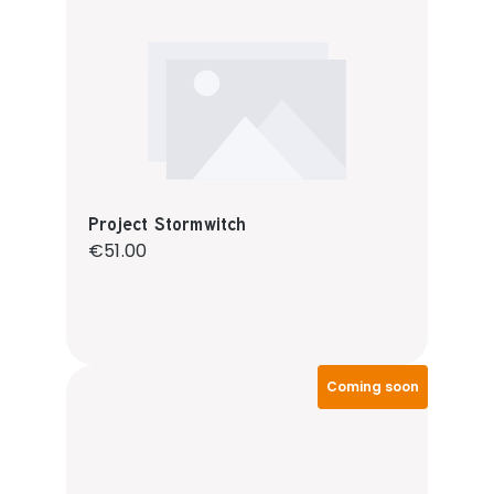
Project Stormwitch
Regular price:
€51.00
Coming soon