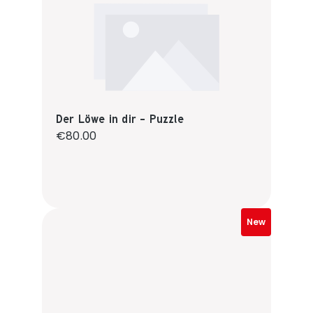
Der Löwe in dir - Puzzle
Regular price:
€80.00
New