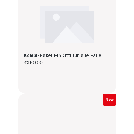
Kombi-Paket Ein Otti für alle Fälle
Regular price:
€150.00
New