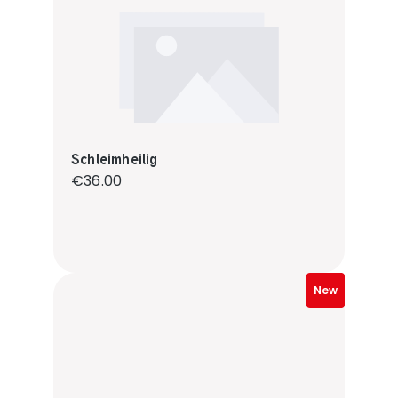
Schleimheilig
Regular price:
€36.00
New