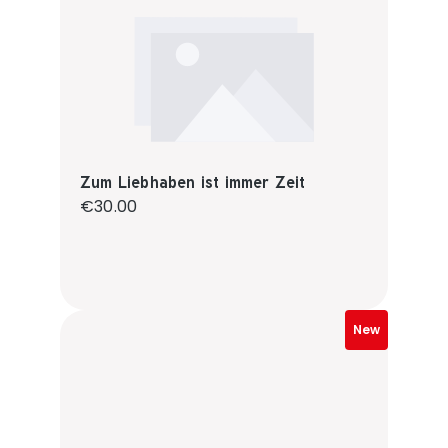
Zum Liebhaben ist immer Zeit
Regular price:
€30.00
New