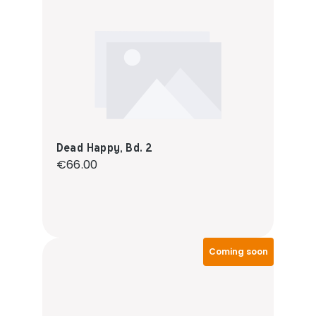
Dead Happy, Bd. 2
Regular price:
€66.00
Coming soon