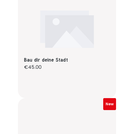
Bau dir deine Stadt
Regular price:
€45.00
New