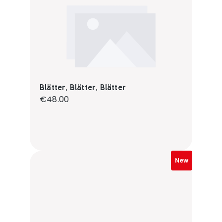
Blätter, Blätter, Blätter
Regular price:
€48.00
New