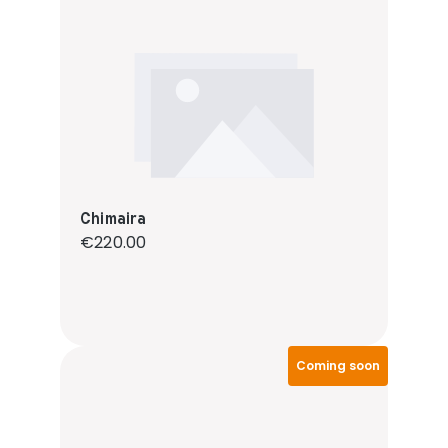
Chimaira
Regular price:
€220.00
Coming soon