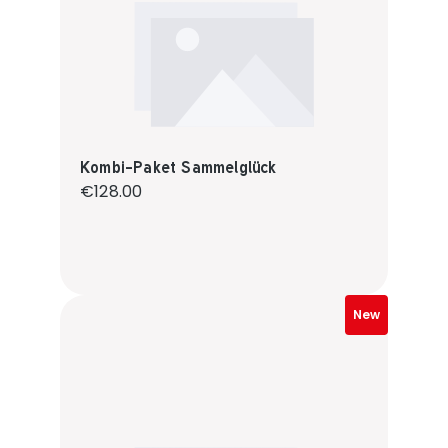
Kombi-Paket Sammelglück
Regular price:
€128.00
New