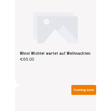
Winni Wichtel wartet auf Weihnachten
Regular price:
€65.00
Coming soon