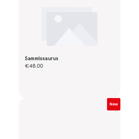
Sammlosaurus
Regular price:
€48.00
New