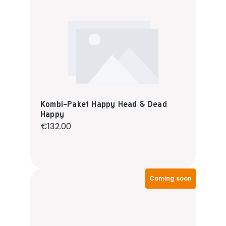
Kombi-Paket Happy Head & Dead
Happy
Regular price:
€132.00
Coming soon