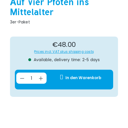
Auf vier Pfoten ins
Mittelalter
3er-Paket
Regular price:
€48.00
Prices incl. VAT plus shipping costs
Available, delivery time: 2-5 days
Product Quantity: Enter the desir
In den Warenkorb