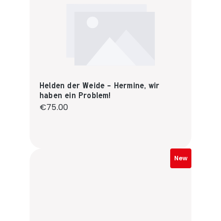
Helden der Weide - Hermine, wir
haben ein Problem!
Regular price:
€75.00
New