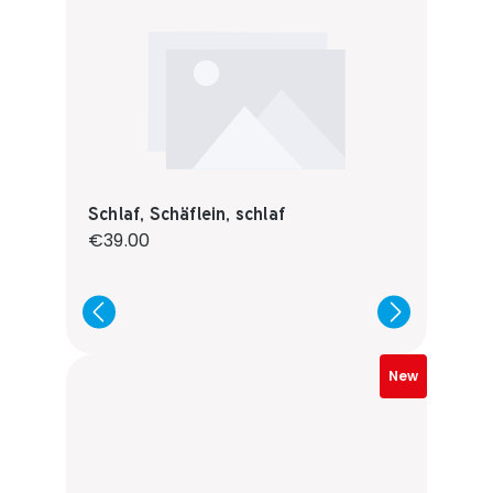
Schlaf, Schäflein, schlaf
Regular price:
€39.00
New