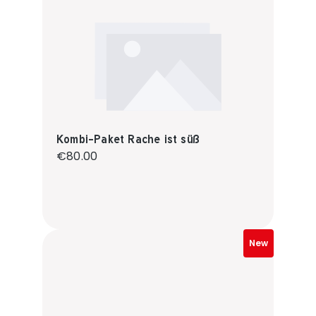
Kombi-Paket Rache ist süß
Regular price:
€80.00
New