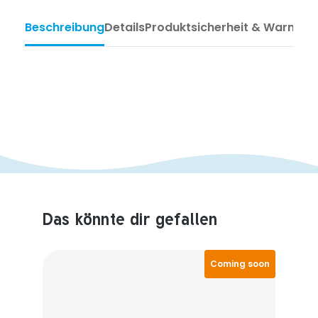
Beschreibung
Details
Produktsicherheit & Warnhin
Das könnte dir gefallen
Produktempfehlungen überspringen
Coming soon