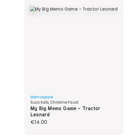
Memospiele
Suza Kolb, Christine Faust
My Big Memo Game - Tractor
Leonard
Regular price:
€14.00