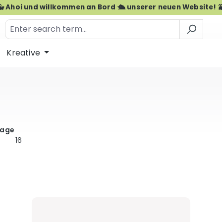
🐳 Ahoi und willkommen an Bord 🛳️ unserer neuen Website! 
Kreative
age
16