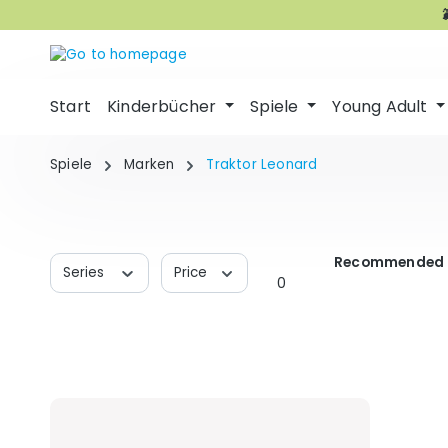
p to main content
Skip to search
Skip to main navigation
Start
Kinderbücher
Spiele
Young Adult
Spiele
Marken
Traktor Leonard
Recommended 
Series
Price
0