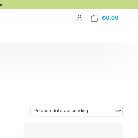

€0.00
Shoppin