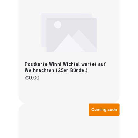
Postkarte Winni Wichtel wartet auf
Weihnachten (25er Bündel)
Regular price:
€0.00
Coming soon