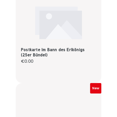
Postkarte Im Bann des Erlkönigs
(25er Bündel)
Regular price:
€0.00
New