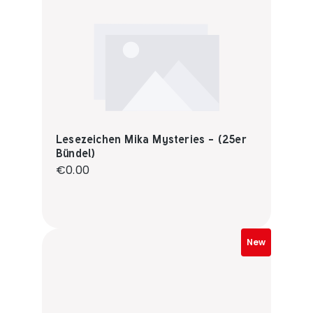
Lesezeichen Mika Mysteries - (25er
Bündel)
Regular price:
€0.00
New