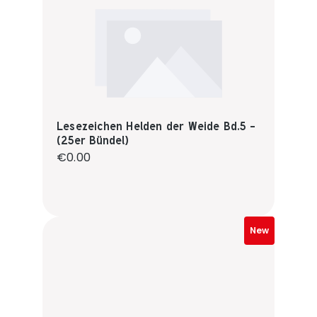
Lesezeichen Helden der Weide Bd.5 -
(25er Bündel)
Regular price:
€0.00
New