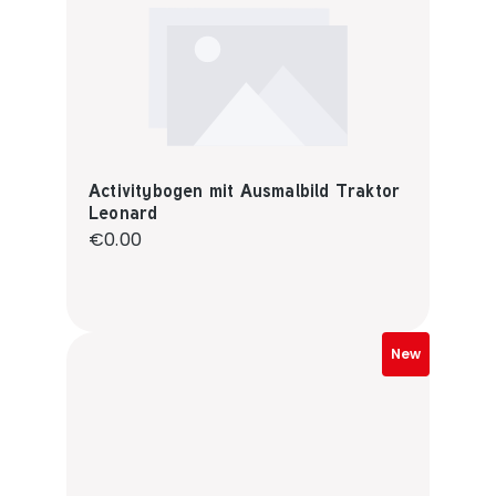
Activitybogen mit Ausmalbild Traktor
Leonard
Regular price:
€0.00
New