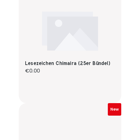
Lesezeichen Chimaira (25er Bündel)
Regular price:
€0.00
New