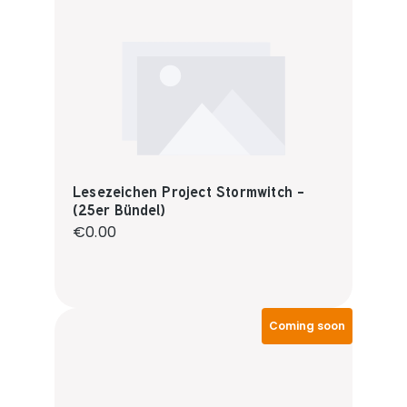
Lesezeichen Project Stormwitch -
(25er Bündel)
Regular price:
€0.00
Coming soon