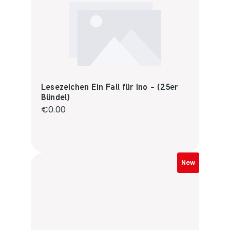
Lesezeichen Ein Fall für Ino - (25er
Bündel)
Regular price:
€0.00
New