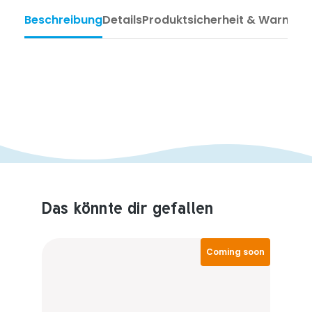
Beschreibung
Details
Produktsicherheit & Warnhin
Das könnte dir gefallen
Produktempfehlungen überspringen
Coming soon