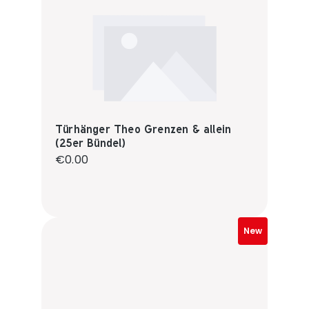
Türhänger Theo Grenzen & allein
(25er Bündel)
Regular price:
€0.00
New