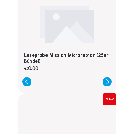
Leseprobe Mission Microraptor (25er
Bündel)
Regular price:
€0.00
New