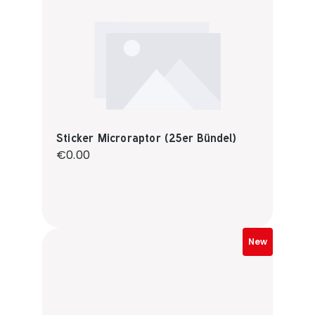
Sticker Microraptor (25er Bündel)
Regular price:
€0.00
New