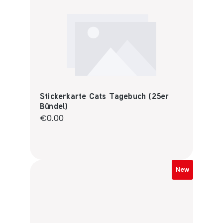
Stickerkarte Cats Tagebuch (25er
Bündel)
Regular price:
€0.00
New