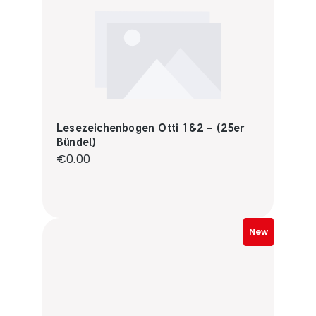
Lesezeichenbogen Otti 1&2 - (25er
Bündel)
Regular price:
€0.00
New