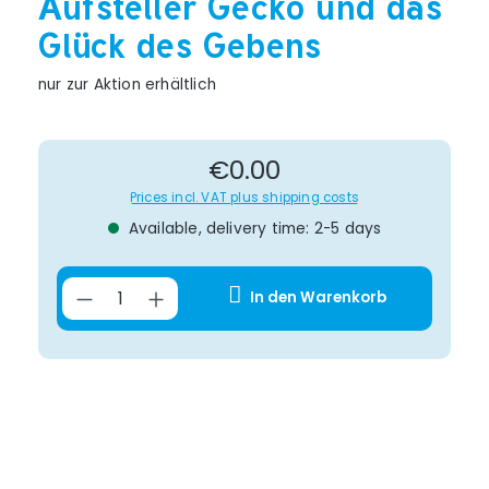
Aufsteller Gecko und das
Glück des Gebens
nur zur Aktion erhältlich
Regular price:
€0.00
Prices incl. VAT plus shipping costs
Available, delivery time: 2-5 days
Product Quantity: Enter the desir
In den Warenkorb