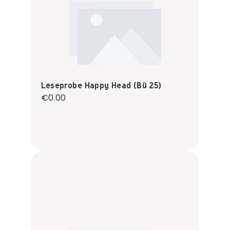
Leseprobe Happy Head (Bü 25)
Regular price:
€0.00