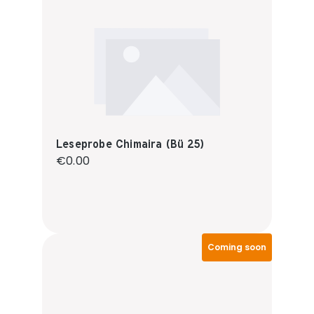
Leseprobe Chimaira (Bü 25)
Regular price:
€0.00
Coming soon