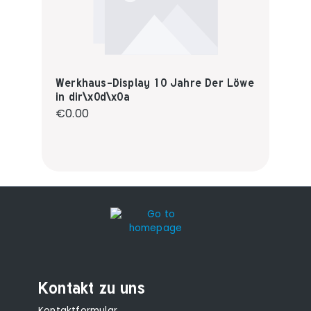
Werkhaus-Display 10 Jahre Der Löwe
in dir\x0d\x0a
Regular price:
€0.00
Kontakt zu uns
Kontaktformular