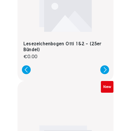
Lesezeichenbogen Otti 1&2 - (25er
Bündel)
Regular price:
€0.00
New