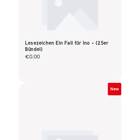
Lesezeichen Ein Fall für Ino - (25er
Bündel)
Regular price:
€0.00
New