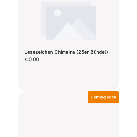
Lesezeichen Chimaira (25er Bündel)
Regular price:
€0.00
Coming soon