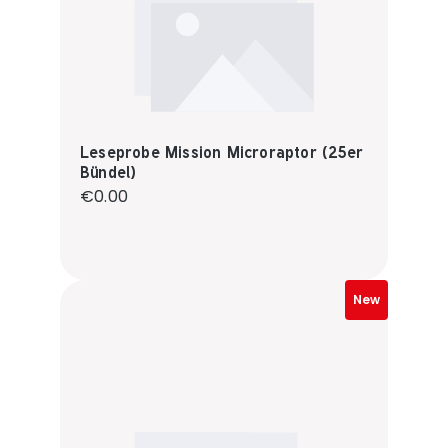
Leseprobe Mission Microraptor (25er
Bündel)
Regular price:
€0.00
New