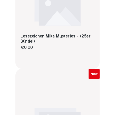
Lesezeichen Mika Mysteries - (25er
Bündel)
Regular price:
€0.00
New