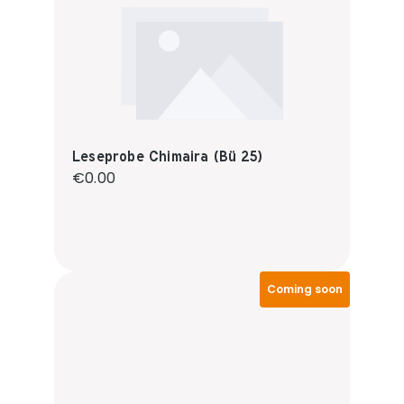
Leseprobe Chimaira (Bü 25)
Regular price:
€0.00
Coming soon