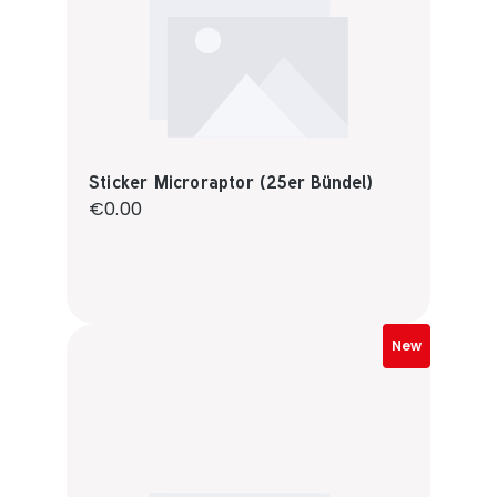
Sticker Microraptor (25er Bündel)
Regular price:
€0.00
New