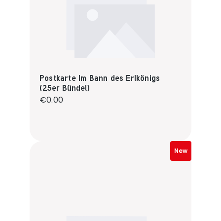
Postkarte Im Bann des Erlkönigs
(25er Bündel)
Regular price:
€0.00
New