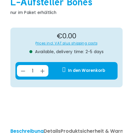
L-Aufsteller Bones
nur im Paket erhältlich
Regular price:
€0.00
Prices incl. VAT plus shipping costs
Available, delivery time: 2-5 days
Product Quantity: Enter the desir
In den Warenkorb
Beschreibung
Details
Produktsicherheit & Warnhin