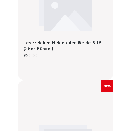
Lesezeichen Helden der Weide Bd.5 -
(25er Bündel)
Regular price:
€0.00
New