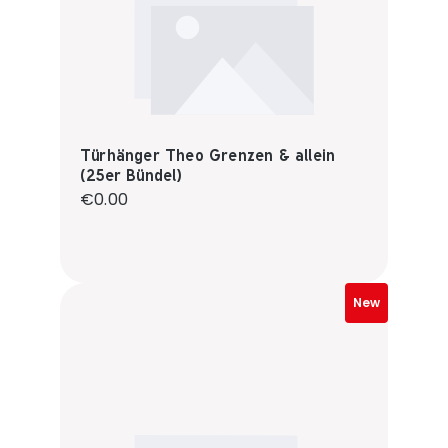
Türhänger Theo Grenzen & allein
(25er Bündel)
Regular price:
€0.00
New