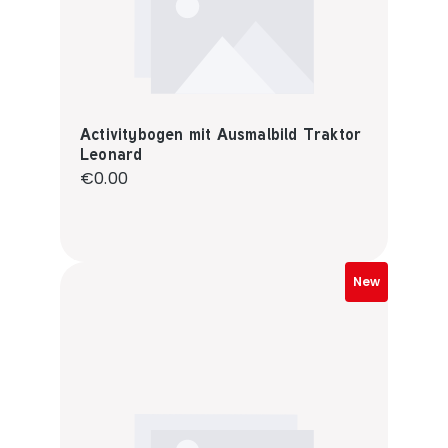
Activitybogen mit Ausmalbild Traktor
Leonard
Regular price:
€0.00
New