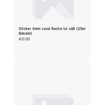
Sticker klein rund Rache ist süß (25er
Bündel)
Regular price:
€0.00