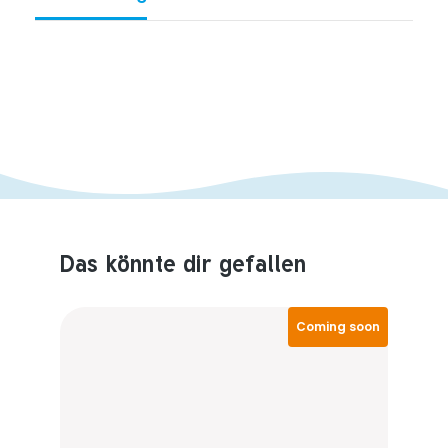
Das könnte dir gefallen
Produktempfehlungen überspringen
Coming soon