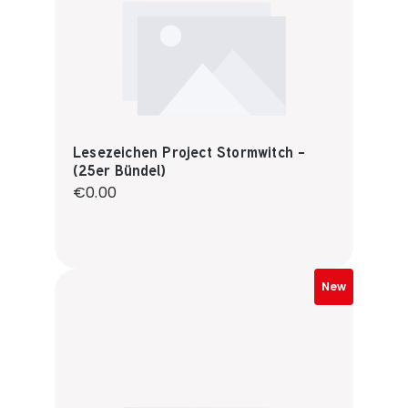
Lesezeichen Project Stormwitch -
(25er Bündel)
Regular price:
€0.00
New