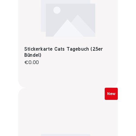
Stickerkarte Cats Tagebuch (25er
Bündel)
Regular price:
€0.00
New