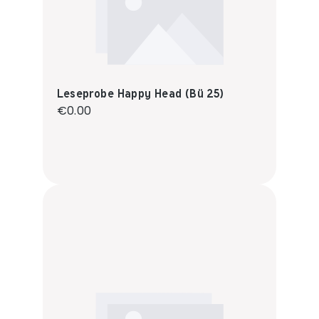
Leseprobe Happy Head (Bü 25)
Regular price:
€0.00