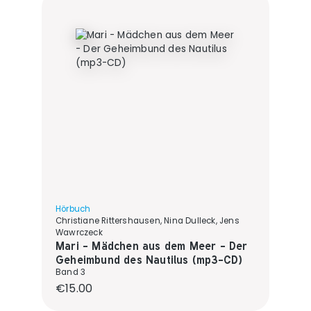
Hörbuch
Christiane Rittershausen, Nina Dulleck, Jens
Wawrczeck
Mari - Mädchen aus dem Meer - Der
Geheimbund des Nautilus (mp3-CD)
Band 3
Regular price:
€15.00