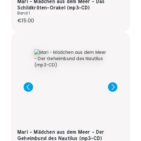
Mari - Mädchen aus dem Meer - Das
Schildkröten-Orakel (mp3-CD)
Band 1
Regular price:
€15.00
Mari - Mädchen aus dem Meer - Der
Geheimbund des Nautilus (mp3-CD)