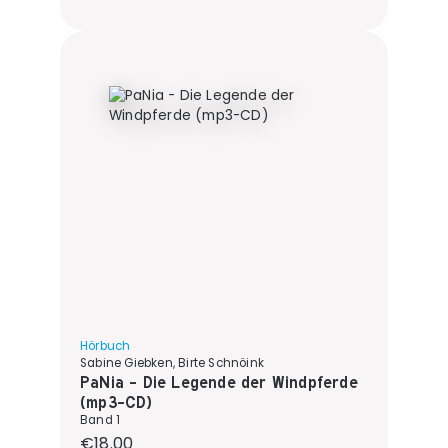
Hörbuch
Sabine Giebken, Birte Schnöink
PaNia - Die Legende der Windpferde
(mp3-CD)
Band 1
Regular price:
€18.00