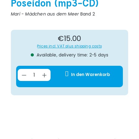
Poseidon (mp3-CD)
Mari - Mädchen aus dem Meer
Band 2
Regular price:
€15.00
Prices incl. VAT plus shipping costs
Available, delivery time: 2-5 days
Product Quantity: Enter the desir
In den Warenkorb