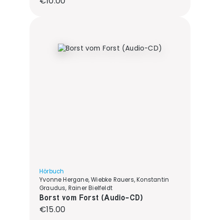
€10.00
Hörbuch
Yvonne Hergane, Wiebke Rauers, Konstantin
Graudus, Rainer Bielfeldt
Borst vom Forst (Audio-CD)
Regular price:
€15.00