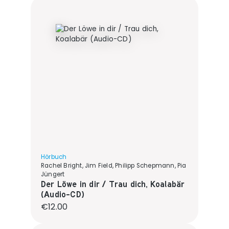
Hörbuch
Rachel Bright, Jim Field, Philipp Schepmann, Pia
Jüngert
Der Löwe in dir / Trau dich, Koalabär
(Audio-CD)
Regular price:
€12.00