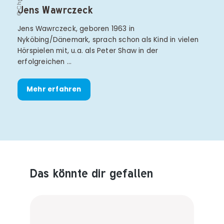
Jens Wawrczeck
Jens Wawrczeck, geboren 1963 in
Nyköbing/Dänemark, sprach schon als Kind in vielen
Hörspielen mit, u.a. als Peter Shaw in der
erfolgreichen …
Mehr erfahren
Das könnte dir gefallen
Produktempfehlungen überspringen