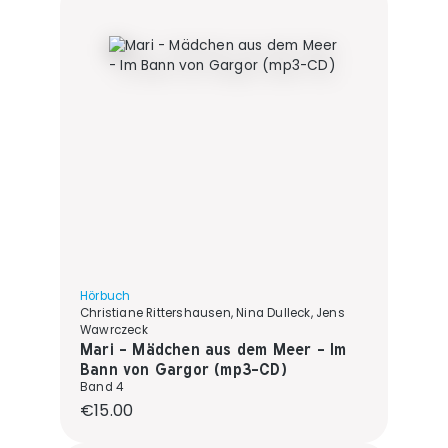
Hörbuch
Christiane Rittershausen, Nina Dulleck, Jens
Wawrczeck
Mari - Mädchen aus dem Meer - Im
Bann von Gargor (mp3-CD)
Band 4
Regular price:
€15.00