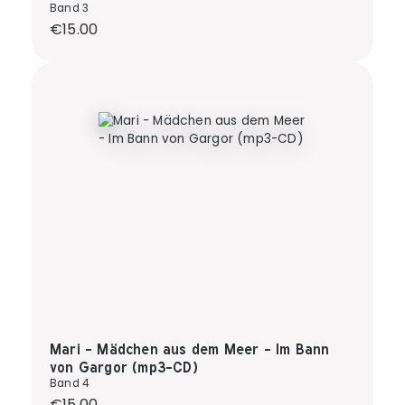
Band 3
Regular price:
€15.00
Mari - Mädchen aus dem Meer - Im Bann
von Gargor (mp3-CD)
Band 4
Regular price:
€15.00