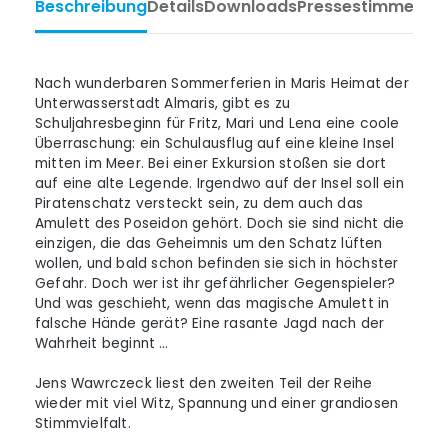
Beschreibung
Details
Downloads
Pressestimmen
Ta
Nach wunderbaren Sommerferien in Maris Heimat der
Unterwasserstadt Almaris, gibt es zu
Schuljahresbeginn für Fritz, Mari und Lena eine coole
Überraschung: ein Schulausflug auf eine kleine Insel
mitten im Meer. Bei einer Exkursion stoßen sie dort
auf eine alte Legende. Irgendwo auf der Insel soll ein
Piratenschatz versteckt sein, zu dem auch das
Amulett des Poseidon gehört. Doch sie sind nicht die
einzigen, die das Geheimnis um den Schatz lüften
wollen, und bald schon befinden sie sich in höchster
Gefahr. Doch wer ist ihr gefährlicher Gegenspieler?
Und was geschieht, wenn das magische Amulett in
falsche Hände gerät? Eine rasante Jagd nach der
Wahrheit beginnt …
Jens Wawrczeck liest den zweiten Teil der Reihe
wieder mit viel Witz, Spannung und einer grandiosen
Stimmvielfalt.