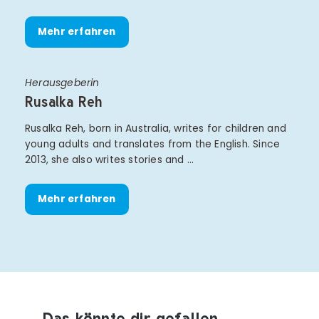
Mehr erfahren
Herausgeberin
Rusalka Reh
Rusalka Reh, born in Australia, writes for children and
young adults and translates from the English. Since
2013, she also writes stories and …
Mehr erfahren
Das könnte dir gefallen
Produktempfehlungen überspringen