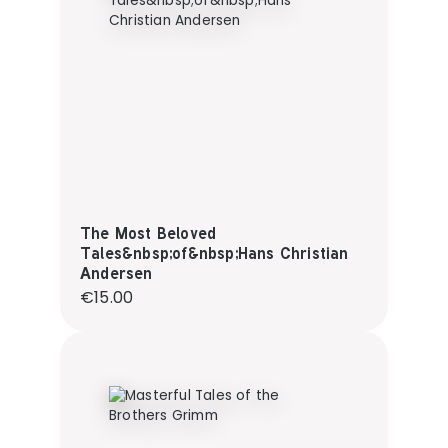
The Most Beloved
Tales&nbsp;of&nbsp;Hans Christian
Andersen
Regular price:
€15.00