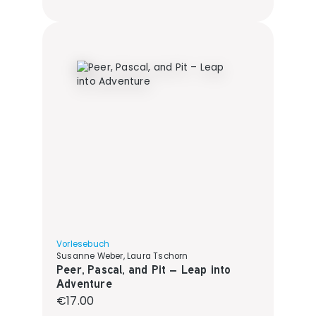
Vorlesebuch
Susanne Weber, Laura Tschorn
Peer, Pascal, and Pit – Leap into
Adventure
Regular price:
€17.00