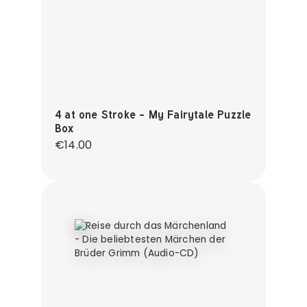
4 at one Stroke - My Fairytale Puzzle
Box
Regular price:
€14.00