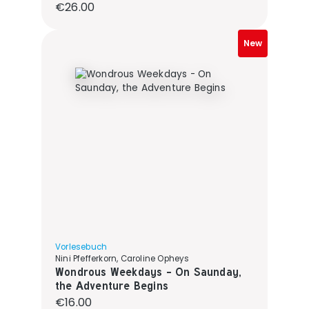
Regular price:
€26.00
New
Vorlesebuch
Nini Pfefferkorn, Caroline Opheys
Wondrous Weekdays - On Saunday,
the Adventure Begins
Regular price:
€16.00