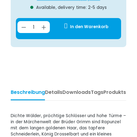
Available, delivery time: 2-5 days
Product Quantity: Enter the desir
In den Warenkorb
Beschreibung
Details
Downloads
Tags
Produktsiche
Dichte Wälder, prächtige Schlösser und hohe Türme –
in der Märchenwelt der Brüder Grimm sind Rapunzel
mit dem langen goldenen Haar, das tapfere
Schneiderlein, König Drosselbart und ein kleines