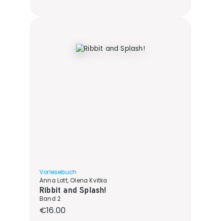
Vorlesebuch
Anna Lott, Olena Kvitka
Ribbit and Splash!
Band 2
Regular price:
€16.00