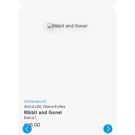
Vorlesebuch
Anna Lott, Olena Kvitka
Ribbit and Gone!
Band 1
Regular price:
€16.00