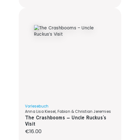
Vorlesebuch
Anna Lisa Kiesel, Fabian & Christian Jeremies
The Crashbooms – Uncle Ruckus’s
Visit
Regular price:
€16.00