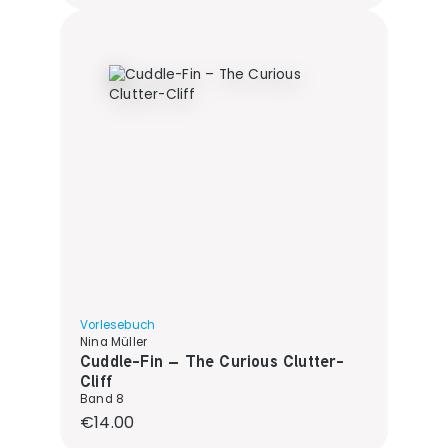
Vorlesebuch
Nina Müller
Cuddle-Fin – The Curious Clutter-
Cliff
Band 8
Regular price:
€14.00