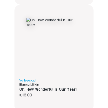
Vorlesebuch
Blanca Millán
Oh, How Wonderful Is Our Year!
Regular price:
€16.00