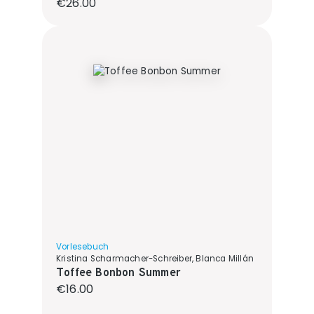
Regular price:
€26.00
Vorlesebuch
Kristina Scharmacher-Schreiber, Blanca Millán
Toffee Bonbon Summer
Regular price:
€16.00