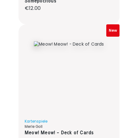
Slimeplicitous
Regular price:
€12.00
New
Kartenspiele
Merle Goll
Meow! Meow! - Deck of Cards