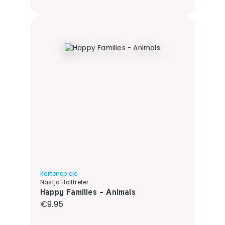
Kartenspiele
Nastja Holtfreter
Happy Families - Animals
Regular price:
€9.95