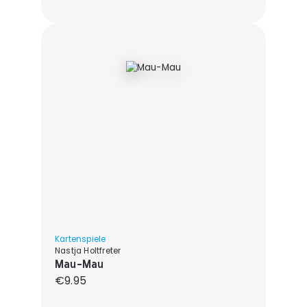
Kartenspiele
Nastja Holtfreter
Mau-Mau
Regular price:
€9.95