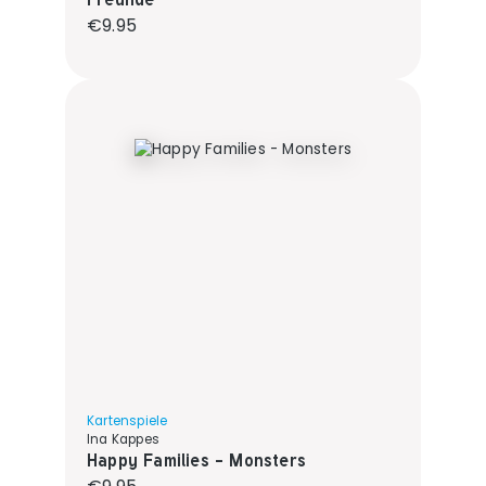
Regular price:
€9.95
Kartenspiele
Ina Kappes
Happy Families - Monsters
Regular price: