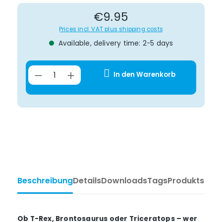
Regular price:
€9.95
Prices incl. VAT plus shipping costs
Available, delivery time: 2-5 days
Product Quantity: Enter the desir
In den Warenkorb
Beschreibung
Details
Downloads
Tags
Produktsiche
Ob T-Rex, Brontosaurus oder Triceratops – wer