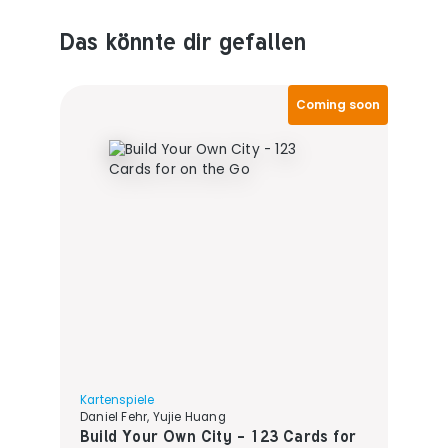
Das könnte dir gefallen
Produktempfehlungen überspringen
Coming soon
Kartenspiele
Daniel Fehr, Yujie Huang
Build Your Own City - 123 Cards for