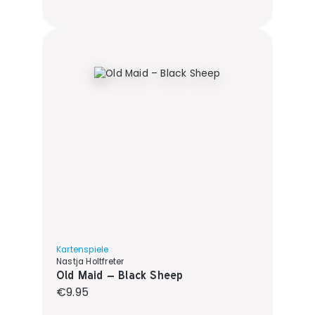
Kartenspiele
Nastja Holtfreter
Old Maid – Black Sheep
Regular price:
€9.95