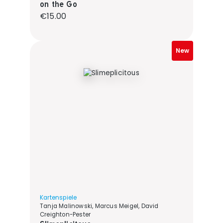
on the Go
Regular price:
€15.00
New
Kartenspiele
Tanja Malinowski, Marcus Meigel, David
Creighton-Pester