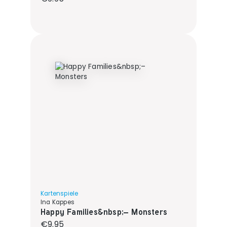
Kartenspiele
Ina Kappes
Happy Families&nbsp;– Monsters
Regular price:
€9.95