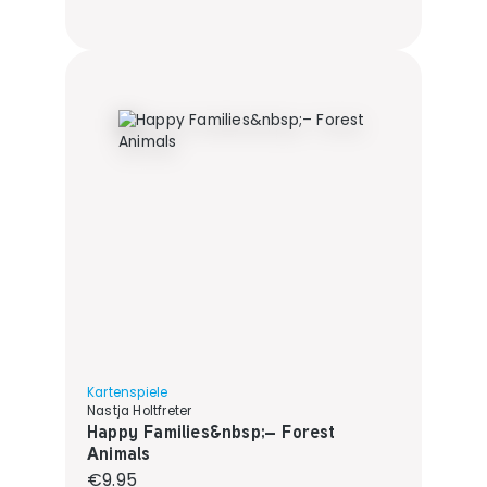
Kartenspiele
Nastja Holtfreter
Happy Families&nbsp;– Forest
Animals
Regular price:
€9.95