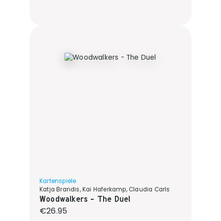
Kartenspiele
Katja Brandis, Kai Haferkamp, Claudia Carls
Woodwalkers - The Duel
Regular price:
€26.95