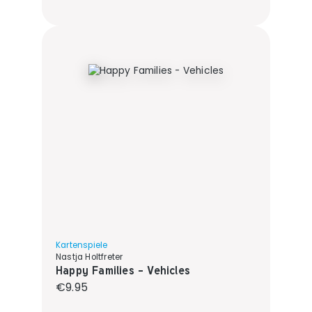
Kartenspiele
Nastja Holtfreter
Happy Families - Vehicles
Regular price:
€9.95