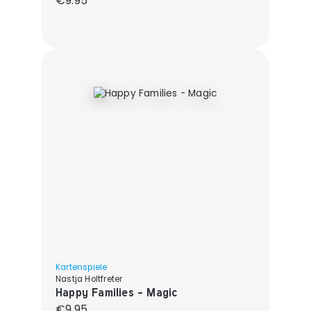
€9.95
Kartenspiele
Nastja Holtfreter
Happy Families - Magic
Regular price:
€9.95