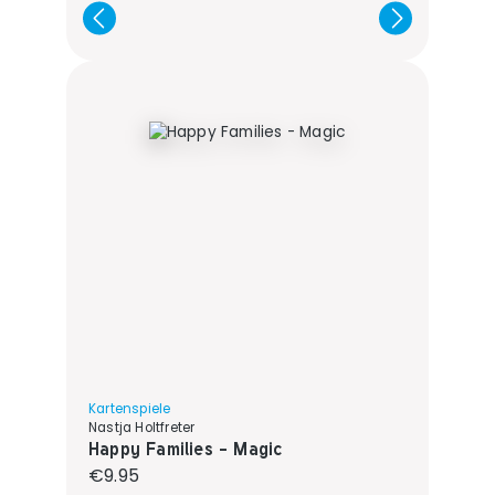
Kartenspiele
Nastja Holtfreter
Happy Families - Magic
Regular price:
€9.95