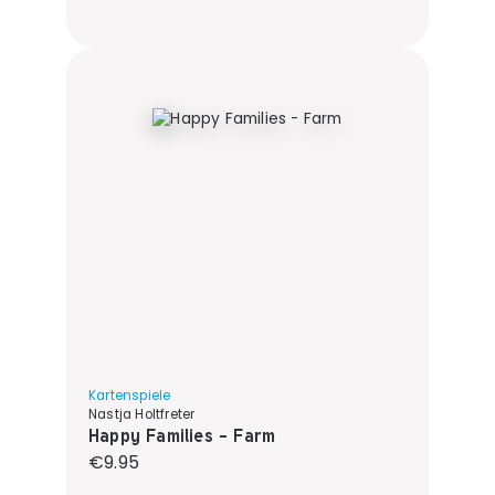
Kartenspiele
Nastja Holtfreter
Happy Families - Farm
Regular price:
€9.95