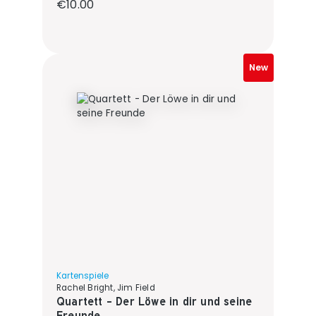
Regular price:
€10.00
New
Kartenspiele
Rachel Bright, Jim Field
Quartett - Der Löwe in dir und seine
Freunde