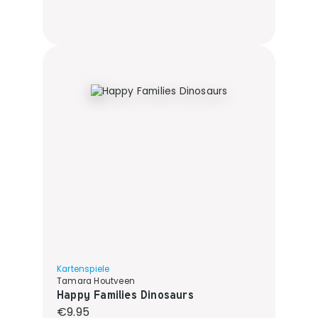
Kartenspiele
Tamara Houtveen
Happy Families Dinosaurs
Regular price:
€9.95