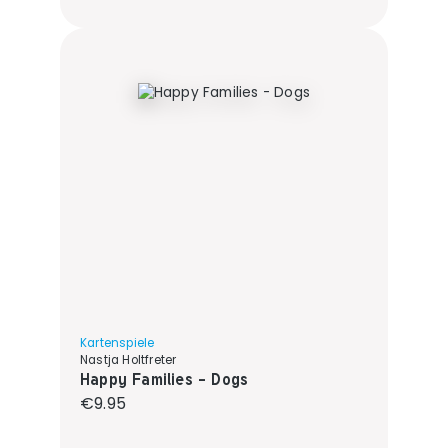
Kartenspiele
Nastja Holtfreter
Happy Families - Dogs
Regular price:
€9.95