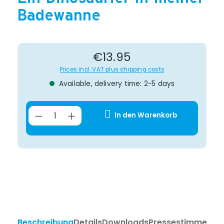
Badewanne
Regular price:
€13.95
Prices incl. VAT plus shipping costs
Available, delivery time: 2-5 days
Product Quantity: Enter the desir
In den Warenkorb
Beschreibung
Details
Downloads
Pressestimmen
Ta