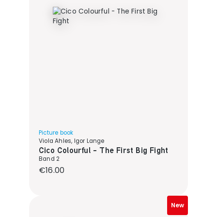
Picture book
Viola Ahles, Igor Lange
Cico Colourful - The First Big Fight
Band 2
Regular price:
€16.00
New