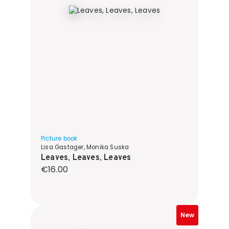
Picture book
Lisa Gastager, Monika Suska
Leaves, Leaves, Leaves
Regular price:
€16.00
New