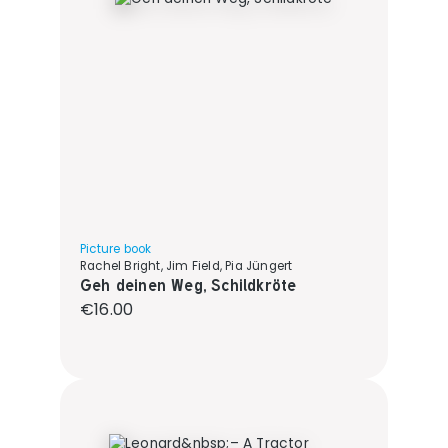
Picture book
Rachel Bright, Jim Field, Pia Jüngert
Geh deinen Weg, Schildkröte
Regular price:
€16.00