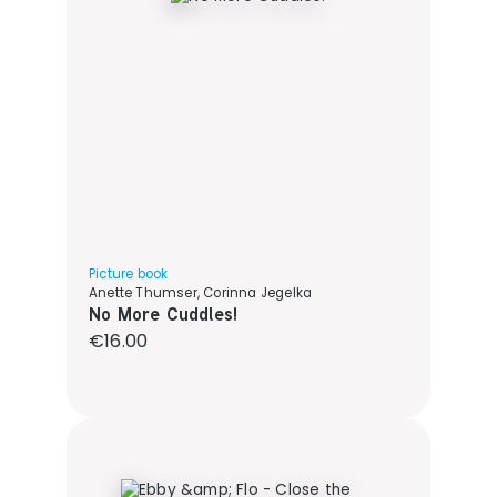
Picture book
Anette Thumser, Corinna Jegelka
No More Cuddles!
Regular price:
€16.00