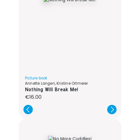
Picture book
Annette Langen, Kristine Ortmeier
Nothing Will Break Me!
Regular price:
€16.00