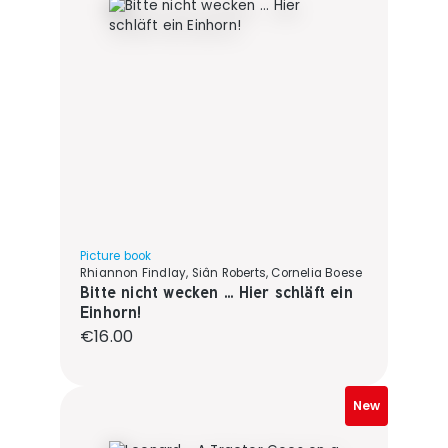
Picture book
Rhiannon Findlay, Siân Roberts, Cornelia Boese
Bitte nicht wecken ... Hier schläft ein
Einhorn!
Regular price:
€16.00
New