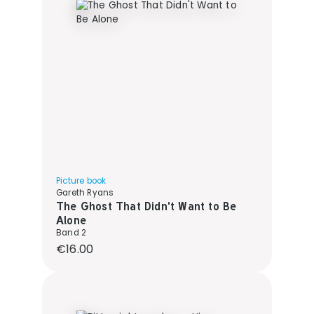
Picture book
Gareth Ryans
The Ghost That Didn't Want to Be
Alone
Band 2
Regular price:
€16.00