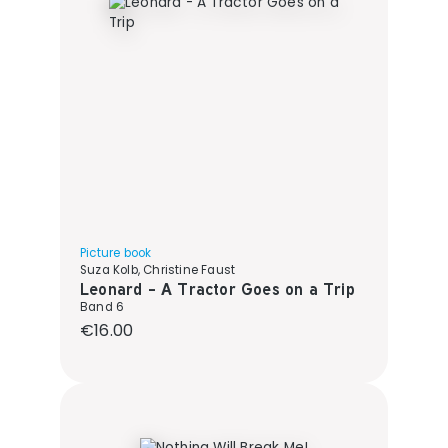
Picture book
Suza Kolb, Christine Faust
Leonard - A Tractor Goes on a Trip
Band 6
Regular price:
€16.00