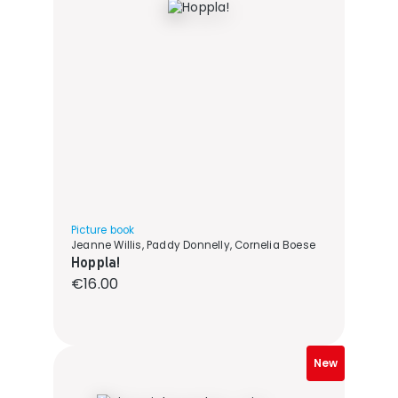
Picture book
Jeanne Willis, Paddy Donnelly, Cornelia Boese
Hoppla!
Regular price:
€16.00
New