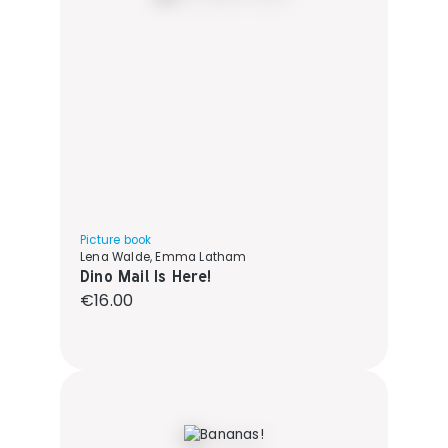
Picture book
Lena Walde, Emma Latham
Dino Mail Is Here!
Regular price:
€16.00