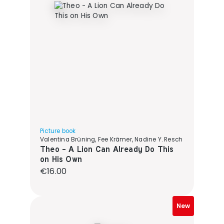
Picture book
Valentina Brüning, Fee Krämer, Nadine Y. Resch
Theo - A Lion Can Already Do This
on His Own
Regular price:
€16.00
New