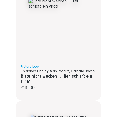
Picture book
Rhiannon Findlay, Siân Roberts, Cornelia Boese
Bitte nicht wecken ... Hier schläft ein
Pirat!
Regular price:
€16.00