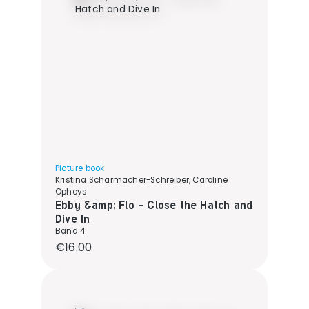
Picture book
Kristina Scharmacher-Schreiber, Caroline
Opheys
Ebby &amp; Flo - Close the Hatch and
Dive In
Band 4
Regular price:
€16.00