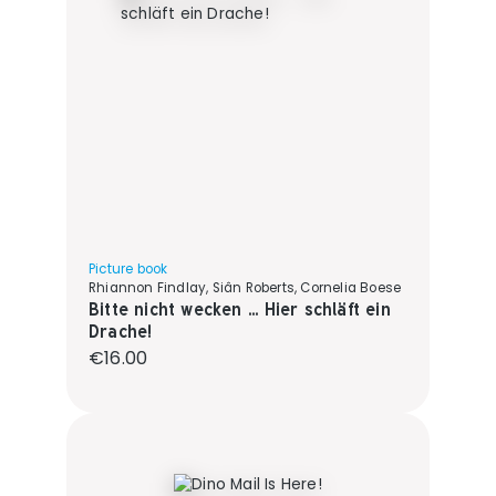
Picture book
Rhiannon Findlay, Siân Roberts, Cornelia Boese
Bitte nicht wecken ... Hier schläft ein
Drache!
Regular price:
€16.00