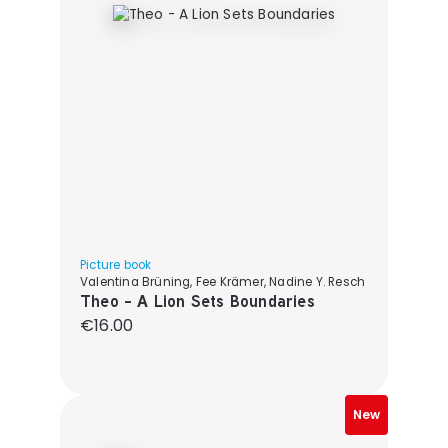
Picture book
Valentina Brüning, Fee Krämer, Nadine Y. Resch
Theo - A Lion Sets Boundaries
Regular price:
€16.00
New