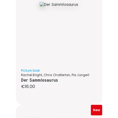
Picture book
Rachel Bright, Chris Chatterton, Pia Jüngert
Der Sammlosaurus
Regular price:
€16.00
New