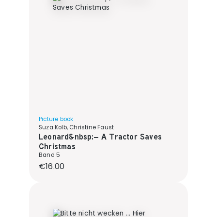
Picture book
Suza Kolb, Christine Faust
Leonard&nbsp;– A Tractor Saves
Christmas
Band 5
Regular price:
€16.00