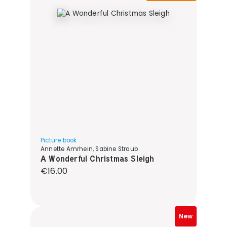
Picture book
Annette Amrhein, Sabine Straub
A Wonderful Christmas Sleigh
Regular price:
€16.00
New