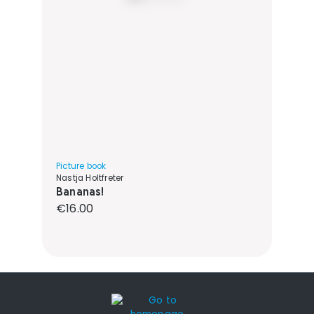
Picture book
Nastja Holtfreter
Bananas!
Regular price:
€16.00