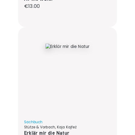
Regular price:
€13.00
Sachbuch
Stütze & Vorbach, Kaja Kajfež
Erklär mir die Natur