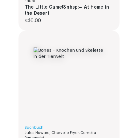
Faust
The Little Camel&nbsp;– At Home in
the Desert
Regular price:
€16.00
Sachbuch
Jules Howard, Chervelle Fryer, Cornelia