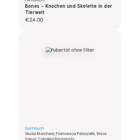
Panzacchi
Bones - Knochen und Skelette in der
Tierwelt
Regular price:
€24.00
Sachbuch
Giulia Marchesi, Francesca Palazzetti, Silvia
Vanni, Cornelia Panzacchi