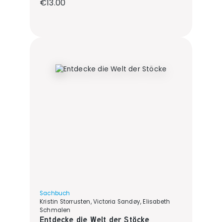
Regular price:
€13.00
Sachbuch
Kristin Storrusten, Victoria Sandøy, Elisabeth
Schmalen
Entdecke die Welt der Stöcke