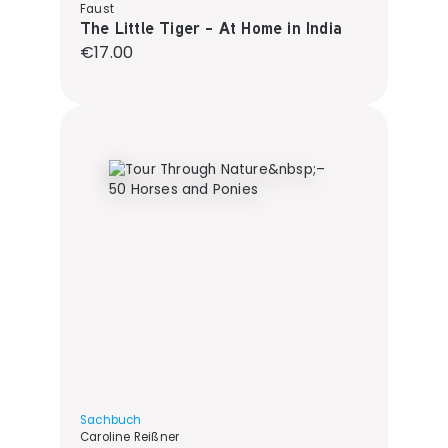
Faust
The Little Tiger - At Home in India
Regular price:
€17.00
Sachbuch
Caroline Reißner