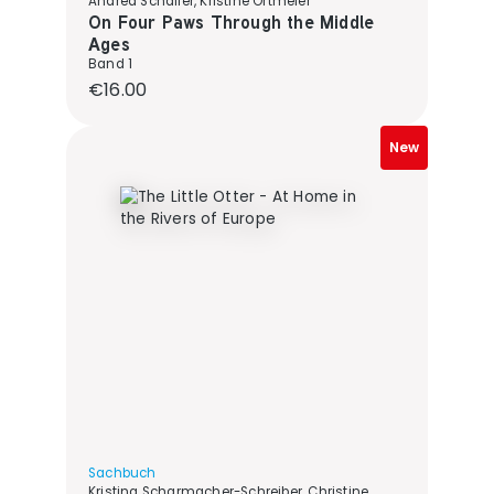
Andrea Schaller, Kristine Ortmeier
On Four Paws Through the Middle
Ages
Band 1
Regular price:
€16.00
New
Sachbuch
Kristina Scharmacher-Schreiber, Christine