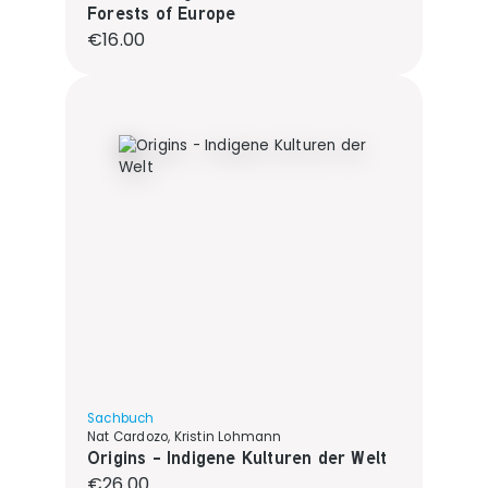
Forests of Europe
Regular price:
€16.00
Sachbuch
Nat Cardozo, Kristin Lohmann
Origins - Indigene Kulturen der Welt
Regular price:
€26.00