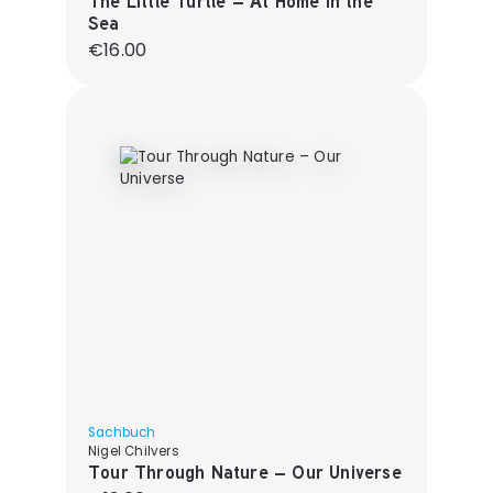
The Little Turtle – At Home in the
Sea
Regular price:
€16.00
Sachbuch
Nigel Chilvers
Tour Through Nature – Our Universe