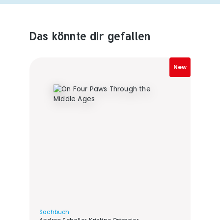
Das könnte dir gefallen
Produktempfehlungen überspringen
New
Sachbuch