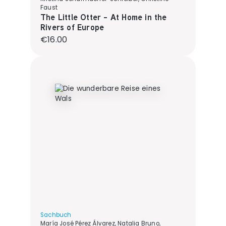
Faust
The Little Otter - At Home in the
Rivers of Europe
Regular price:
€16.00
Sachbuch
María José Pérez Álvarez, Natalia Bruno,