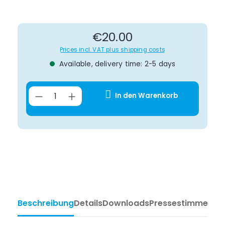
Regular price:
€20.00
Prices incl. VAT plus shipping costs
Available, delivery time: 2-5 days
Product Quantity: Enter the desir
In den Warenkorb
Beschreibung
Details
Downloads
Pressestimmen
Ta