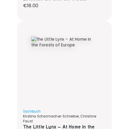
Regular price:
€18.00
Sachbuch
Kristina Scharmacher-Schreiber, Christine
Faust
The Little Lynx – At Home in the