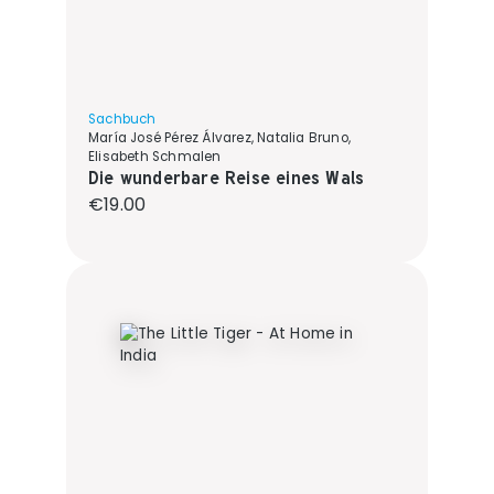
Sachbuch
María José Pérez Álvarez, Natalia Bruno,
Elisabeth Schmalen
Die wunderbare Reise eines Wals
Regular price:
€19.00