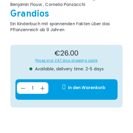
Benjamin Flouw
,
Cornelia Panzacchi
Grandios
Ein Kinderbuch mit spannenden Fakten über das
Pflanzenreich ab 9 Jahren
Regular price:
€26.00
Prices incl. VAT plus shipping costs
Available, delivery time: 2-5 days
Product Quantity: Enter the desir
In den Warenkorb