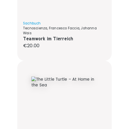
Sachbuch
Tecnoscienza, Francesco Faccia, Johanna
Wais
Teamwork im Tierreich
Regular price:
€20.00