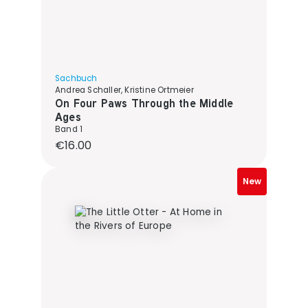
Sachbuch
Andrea Schaller, Kristine Ortmeier
On Four Paws Through the Middle
Ages
Band 1
Regular price:
€16.00
New