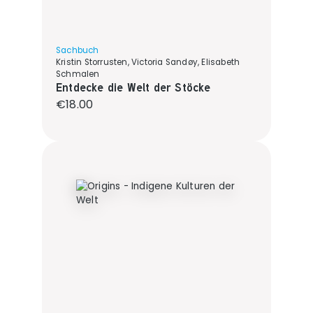
Sachbuch
Kristin Storrusten, Victoria Sandøy, Elisabeth
Schmalen
Entdecke die Welt der Stöcke
Regular price:
€18.00