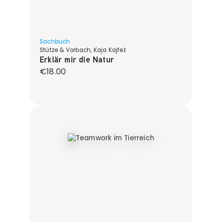
Sachbuch
Stütze & Vorbach, Kaja Kajfež
Erklär mir die Natur
Regular price:
€18.00