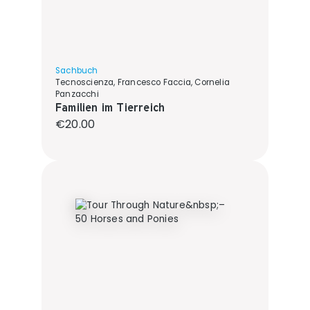
Sachbuch
Tecnoscienza, Francesco Faccia, Cornelia
Panzacchi
Familien im Tierreich
Regular price:
€20.00