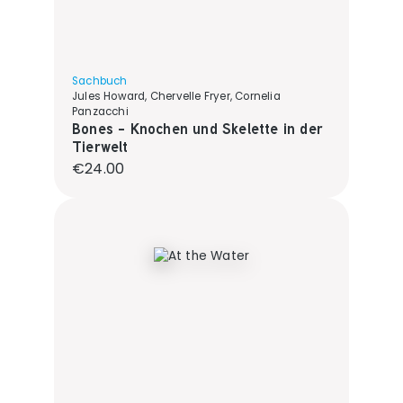
Sachbuch
Jules Howard, Chervelle Fryer, Cornelia
Panzacchi
Bones - Knochen und Skelette in der
Tierwelt
Regular price:
€24.00