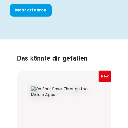
Mehr erfahren
Das könnte dir gefallen
Produktempfehlungen überspringen
New