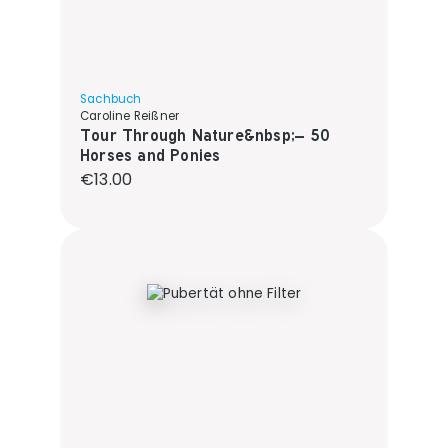
Sachbuch
Caroline Reißner
Tour Through Nature&nbsp;– 50
Horses and Ponies
Regular price:
€13.00