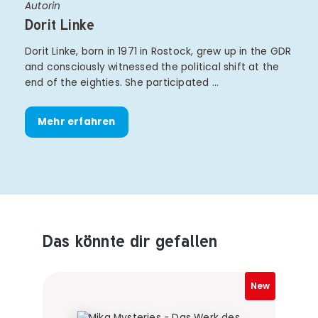
Autorin
Dorit Linke
Dorit Linke, born in 1971 in Rostock, grew up in the GDR
and consciously witnessed the political shift at the
end of the eighties. She participated …
Mehr erfahren
Das könnte dir gefallen
Produktempfehlungen überspringen
New