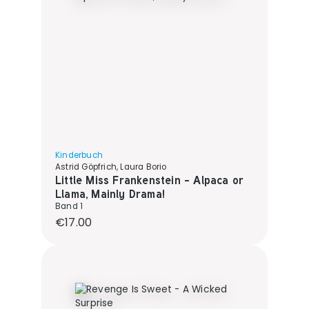
Kinderbuch
Astrid Göpfrich, Laura Borio
Little Miss Frankenstein - Alpaca or
Llama, Mainly Drama!
Band 1
Regular price:
€17.00