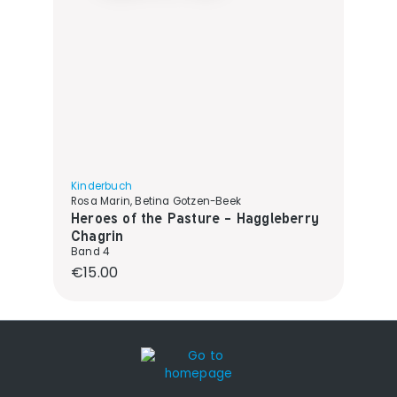
Kinderbuch
Rosa Marin, Betina Gotzen-Beek
Heroes of the Pasture - Haggleberry
Chagrin
Band 4
Regular price:
€15.00