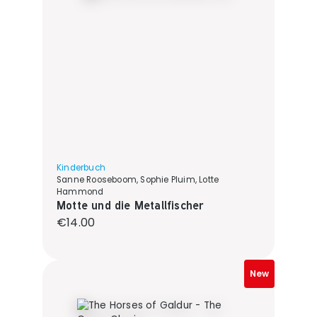
Kinderbuch
Sanne Rooseboom, Sophie Pluim, Lotte
Hammond
Motte und die Metallfischer
Regular price:
€14.00
New