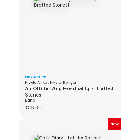
Kinderbuch
Nicola Anker, Nikolai Renger
An Otti for Any Eventuality - Dratted
Stones!
Band 1
Regular price:
€15.00
New