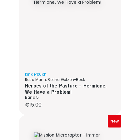
Kinderbuch
Rosa Marin, Betina Gotzen-Beek
Heroes of the Pasture - Hermione,
We Have a Problem!
Band 5
Regular price:
€15.00
New