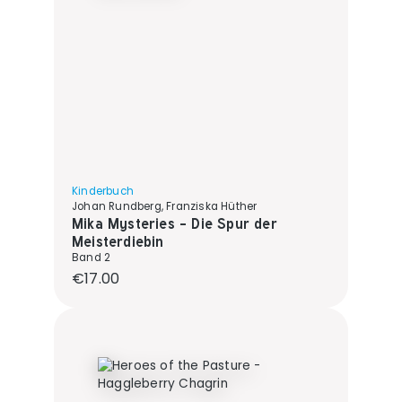
Kinderbuch
Johan Rundberg, Franziska Hüther
Mika Mysteries - Die Spur der
Meisterdiebin
Band 2
Regular price:
€17.00