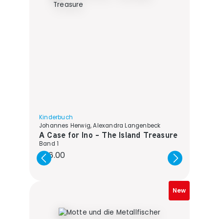
Kinderbuch
Johannes Herwig, Alexandra Langenbeck
A Case for Ino - The Island Treasure
Band 1
Regular price:
€16.00
New