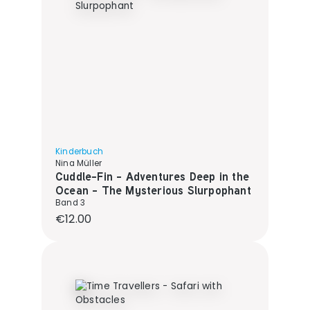
Kinderbuch
Nina Müller
Cuddle-Fin - Adventures Deep in the
Ocean - The Mysterious Slurpophant
Band 3
Regular price:
€12.00