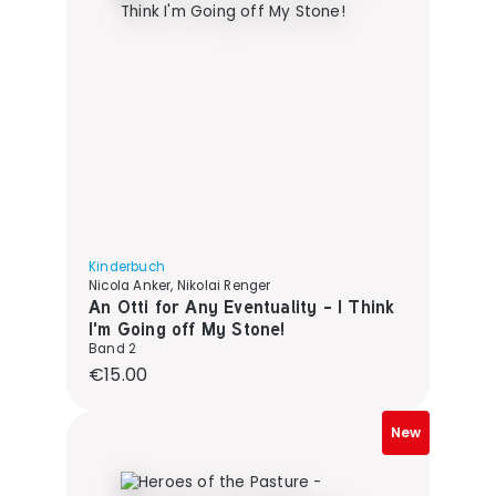
Kinderbuch
Nicola Anker, Nikolai Renger
An Otti for Any Eventuality - I Think
I'm Going off My Stone!
Band 2
Regular price:
€15.00
New