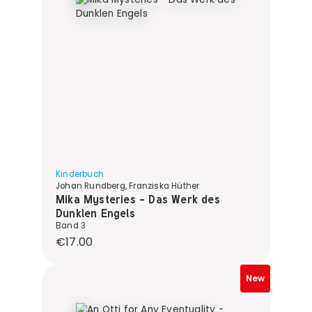
Kinderbuch
Johan Rundberg, Franziska Hüther
Mika Mysteries - Das Werk des
Dunklen Engels
Band 3
Regular price:
€17.00
New