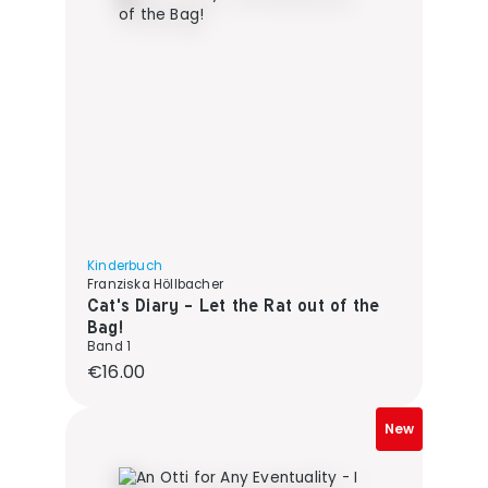
Kinderbuch
Franziska Höllbacher
Cat's Diary - Let the Rat out of the
Bag!
Band 1
Regular price:
€16.00
New