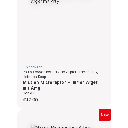
Kinderbuch
Philip Kavvadias, Falk Holzapfel, Franca Fritz,
Heinrich Koop
Mission Microraptor - Immer Ärger
mit Arty
Band 1
Regular price:
€17.00
New