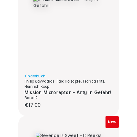
Kinderbuch
Philip Kavvadias, Falk Holzapfel, Franca Fritz,
Heinrich Koop
Mission Microraptor - Arty in Gefahr!
Band 2
Regular price:
€17.00
New