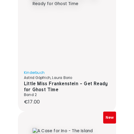
Kinderbuch
Astrid Göpfrich, Laura Borio
Little Miss Frankenstein - Get Ready
for Ghost Time
Band 2
Regular price:
€17.00
New