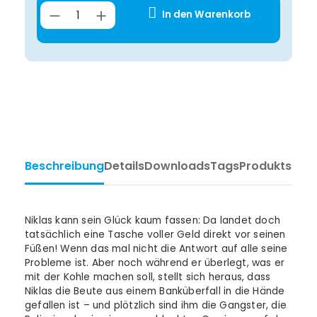
Product Quantity: Enter the desir
In den Warenkorb
Beschreibung
Details
Downloads
Tags
Produktsiche
Niklas kann sein Glück kaum fassen: Da landet doch
tatsächlich eine Tasche voller Geld direkt vor seinen
Füßen! Wenn das mal nicht die Antwort auf alle seine
Probleme ist. Aber noch während er überlegt, was er
mit der Kohle machen soll, stellt sich heraus, dass
Niklas die Beute aus einem Banküberfall in die Hände
gefallen ist – und plötzlich sind ihm die Gangster, die