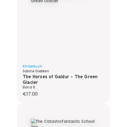
Kinderbuch
Sabine Giebken
The Horses of Galdur - The Green
Glacier
Band 6
Regular price:
€17.00