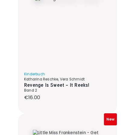
Kinderbuch
Katharina Reschke, Vera Schmidt
Revenge Is Sweet - It Reeks!
Band 2
Regular price:
€16.00
New