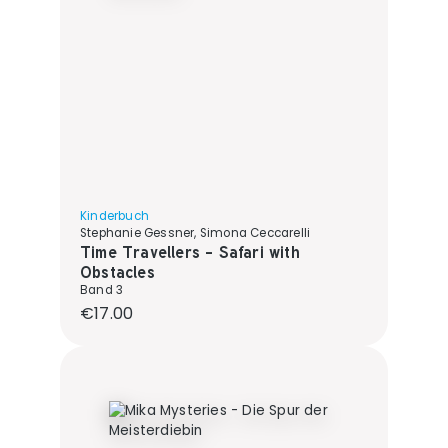
Kinderbuch
Stephanie Gessner, Simona Ceccarelli
Time Travellers - Safari with
Obstacles
Band 3
Regular price:
€17.00