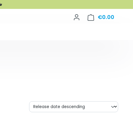

€0.00
Shoppin