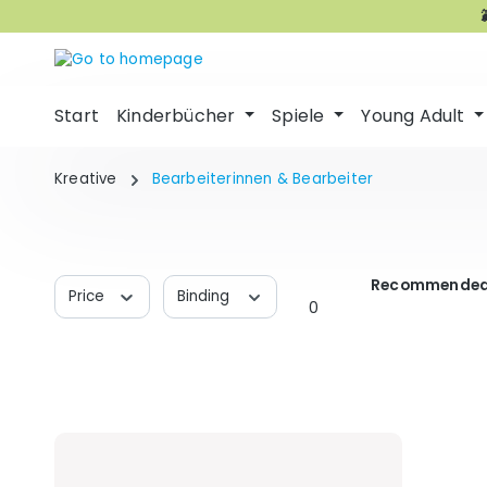
p to main content
Skip to search
Skip to main navigation
Start
Kinderbücher
Spiele
Young Adult
Kreative
Bearbeiterinnen & Bearbeiter
Recommended
Price
Binding
0