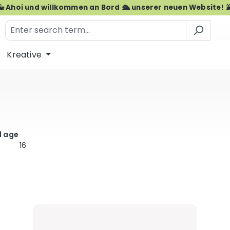
🐳 Ahoi und willkommen an Bord 🛳️ unserer neuen Website! 
Kreative
 age
16