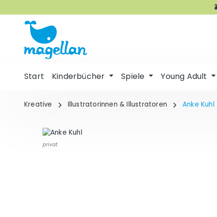
p to main content
Skip to search
Skip to main navigation
Start
Kinderbücher
Spiele
Young Adult
Kreative
Illustratorinnen & Illustratoren
Anke Kuhl
privat