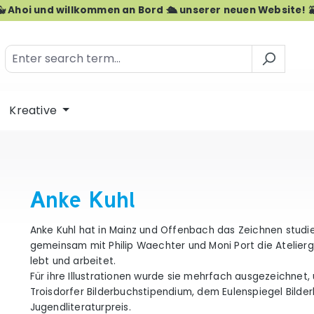
🐳 Ahoi und willkommen an Bord 🛳️ unserer neuen Website! 
Kreative
Anke Kuhl
Anke Kuhl hat in Mainz und Offenbach das Zeichnen studie
gemeinsam mit Philip Waechter und Moni Port die Atelie
lebt und arbeitet.
Für ihre Illustrationen wurde sie mehrfach ausgezeichnet,
Troisdorfer Bilderbuchstipendium, dem Eulenspiegel Bild
Jugendliteraturpreis.