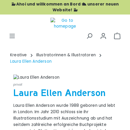
🐳 Ahoi und willkommen an Bord 🛳️ unserer neuen
Skip to main content
Website! 🐳
Shop
Kreative
Illustratorinnen & Illustratoren
Laura Ellen Anderson
privat
Laura Ellen Anderson
Laura Ellen Anderson wurde 1988 geboren und lebt
in London. Im Jahr 2010 schloss sie ihr
Illustrationsstudium mit Auszeichnung ab und hat
seitdem zahlreiche erfolgreiche Buchprojekte