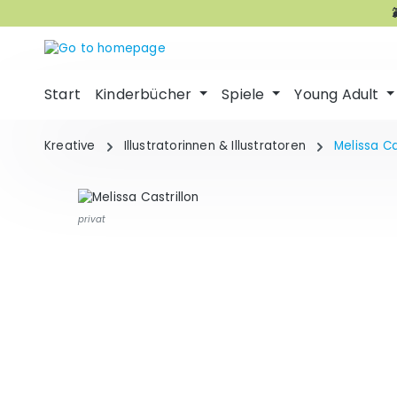
p to main content
Skip to search
Skip to main navigation
Start
Kinderbücher
Spiele
Young Adult
Kreative
Illustratorinnen & Illustratoren
Melissa Ca
privat