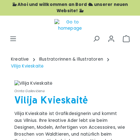
🐳 Ahoi und willkommen an Bord 🛳️ unserer neuen
Skip to main content
Website! 🐳
Shop
Kreative
Illustratorinnen & Illustratoren
Vilija Kvieskaitė
Orinta Gailevičienė
Vilija Kvieskaitė
Vilija Kvieskaitė ist Grafikdesignerin und kommt
aus Vilnius. Ihre kreative Ader lebt sie beim
Designen, Modeln, Anfertigen von Accessoires, wie
Broschen von Waldtieren, und natürlich beim