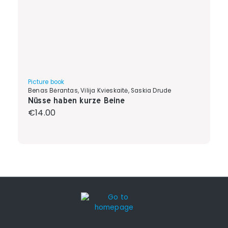
Picture book
Benas Bėrantas, Vilija Kvieskaitė, Saskia Drude
Nüsse haben kurze Beine
Regular price:
€14.00