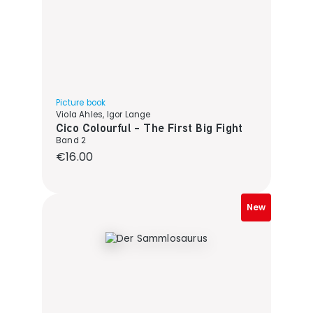
Picture book
Viola Ahles, Igor Lange
Cico Colourful - The First Big Fight
Band 2
Regular price:
€16.00
New