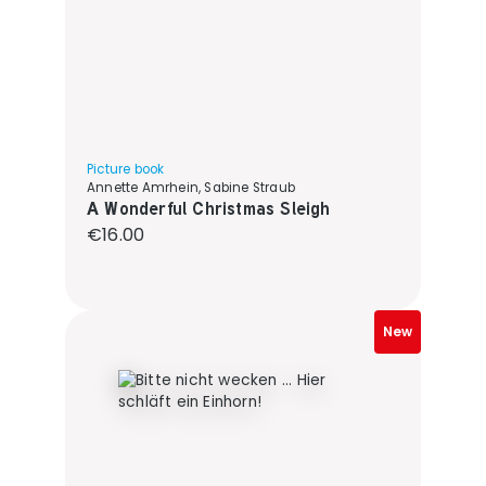
Picture book
Annette Amrhein, Sabine Straub
A Wonderful Christmas Sleigh
Regular price:
€16.00
New