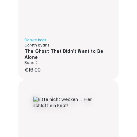
Picture book
Gareth Ryans
The Ghost That Didn't Want to Be
Alone
Band 2
Regular price:
€16.00