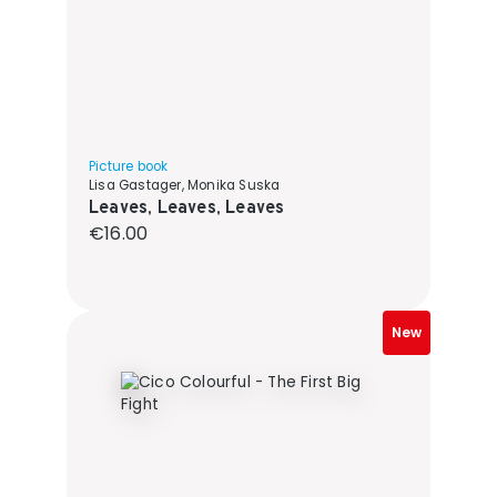
Picture book
Lisa Gastager, Monika Suska
Leaves, Leaves, Leaves
Regular price:
€16.00
New