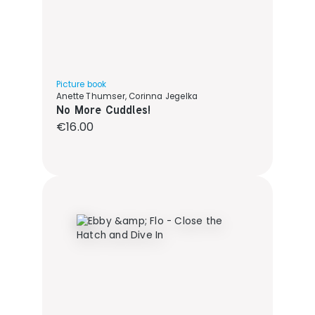
Picture book
Anette Thumser, Corinna Jegelka
No More Cuddles!
Regular price:
€16.00