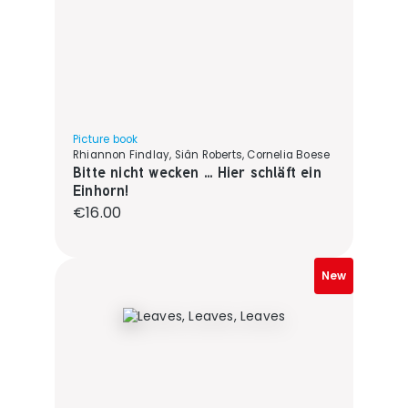
Picture book
Rhiannon Findlay, Siân Roberts, Cornelia Boese
Bitte nicht wecken ... Hier schläft ein
Einhorn!
Regular price:
€16.00
New