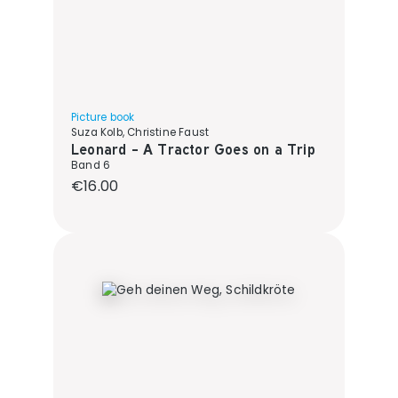
Picture book
Suza Kolb, Christine Faust
Leonard - A Tractor Goes on a Trip
Band 6
Regular price:
€16.00