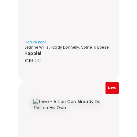
Picture book
Jeanne Willis, Paddy Donnelly, Cornelia Boese
Hoppla!
Regular price:
€16.00
New