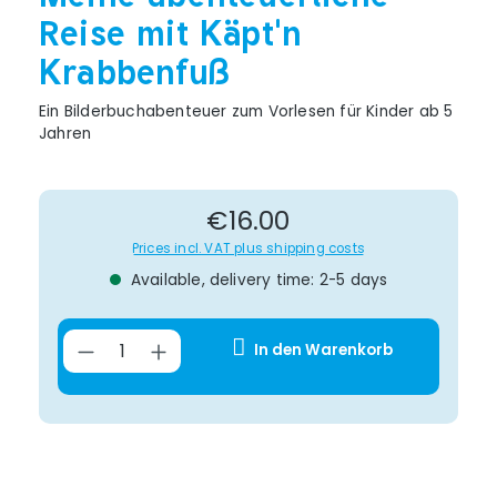
Reise mit Käpt'n
Krabbenfuß
Ein Bilderbuchabenteuer zum Vorlesen für Kinder ab 5
Jahren
Regular price:
€16.00
Prices incl. VAT plus shipping costs
Available, delivery time: 2-5 days
Product Quantity: Enter the desir
In den Warenkorb