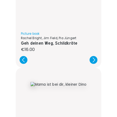
Picture book
Rachel Bright, Jim Field, Pia Jüngert
Geh deinen Weg, Schildkröte
Regular price:
€16.00