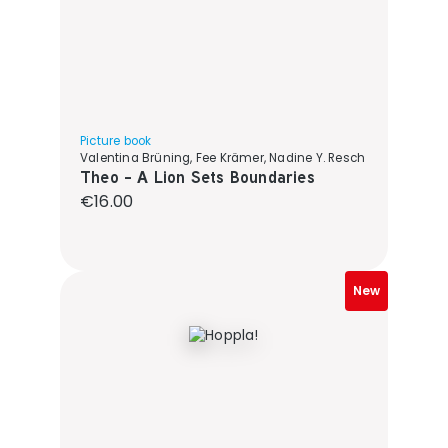
Picture book
Valentina Brüning, Fee Krämer, Nadine Y. Resch
Theo - A Lion Sets Boundaries
Regular price:
€16.00
New