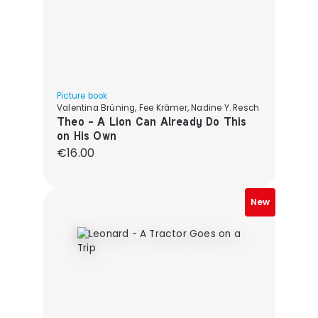
Picture book
Valentina Brüning, Fee Krämer, Nadine Y. Resch
Theo - A Lion Can Already Do This
on His Own
Regular price:
€16.00
New