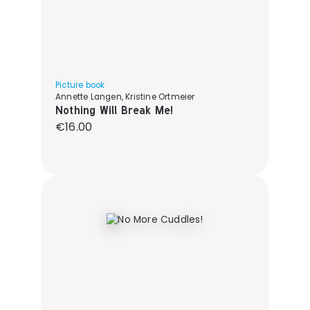
Picture book
Annette Langen, Kristine Ortmeier
Nothing Will Break Me!
Regular price:
€16.00