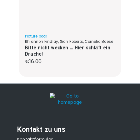
Picture book
Rhiannon Findlay, Siân Roberts, Cornelia Boese
Bitte nicht wecken ... Hier schläft ein
Drache!
Regular price:
€16.00
Kontakt zu uns
Kontaktformular