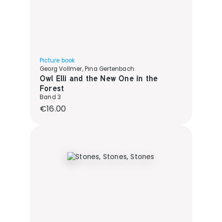
Picture book
Georg Vollmer, Pina Gertenbach
Owl Elli and the New One in the
Forest
Band 3
Regular price:
€16.00