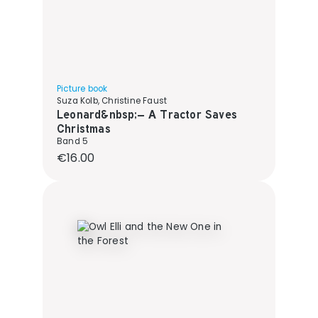
Picture book
Suza Kolb, Christine Faust
Leonard&nbsp;– A Tractor Saves
Christmas
Band 5
Regular price:
€16.00