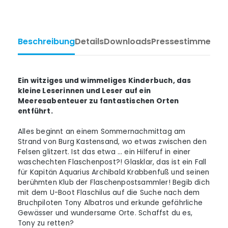
Beschreibung
Details
Downloads
Pressestimmen
Ta
Ein witziges und wimmeliges Kinderbuch, das
kleine Leserinnen und Leser auf ein
Meeresabenteuer zu fantastischen Orten
entführt.
Alles beginnt an einem Sommernachmittag am
Strand von Burg Kastensand, wo etwas zwischen den
Felsen glitzert. Ist das etwa … ein Hilferuf in einer
waschechten Flaschenpost?! Glasklar, das ist ein Fall
für Kapitän Aquarius Archibald Krabbenfuß und seinen
berühmten Klub der Flaschenpostsammler! Begib dich
mit dem U-Boot Flaschilus auf die Suche nach dem
Bruchpiloten Tony Albatros und erkunde gefährliche
Gewässer und wundersame Orte. Schaffst du es,
Tony zu retten?