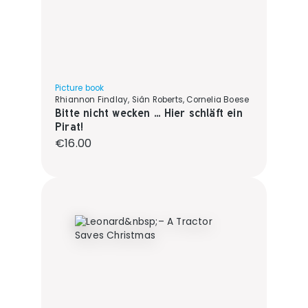
Picture book
Rhiannon Findlay, Siân Roberts, Cornelia Boese
Bitte nicht wecken ... Hier schläft ein
Pirat!
Regular price:
€16.00