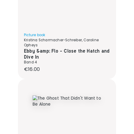
Picture book
Kristina Scharmacher-Schreiber, Caroline
Opheys
Ebby &amp; Flo - Close the Hatch and
Dive In
Band 4
Regular price:
€16.00