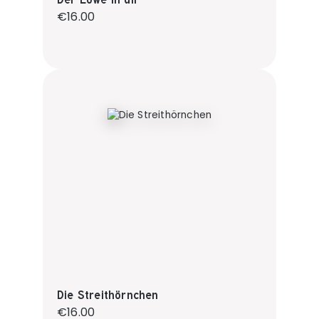
Regular price:
€16.00
Die Streithörnchen
Regular price:
€16.00