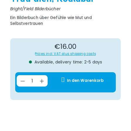
Bright/Field Bilderbücher
Ein Bilderbuch über Gefühle wie Mut und
Selbstvertrauen
Regular price:
€16.00
Prices incl. VAT plus shipping costs
Available, delivery time: 2-5 days
Product Quantity: Enter the desir
In den Warenkorb