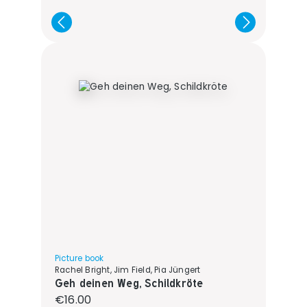
Picture book
Rachel Bright, Jim Field, Pia Jüngert
Geh deinen Weg, Schildkröte
Regular price:
€16.00