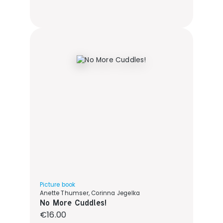
Picture book
Anette Thumser, Corinna Jegelka
No More Cuddles!
Regular price:
€16.00