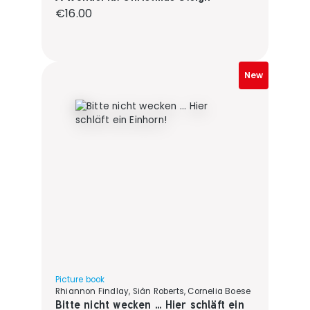
Regular price:
€16.00
New
Picture book
Rhiannon Findlay, Siân Roberts, Cornelia Boese
Bitte nicht wecken ... Hier schläft ein