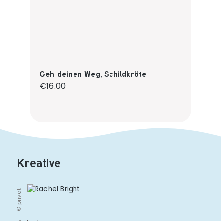
Geh deinen Weg, Schildkröte
Regular price:
€16.00
Kreative
© privat