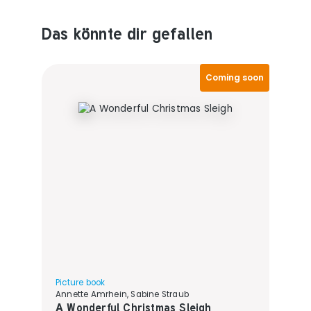
Das könnte dir gefallen
Produktempfehlungen überspringen
Coming soon
Picture book
Annette Amrhein, Sabine Straub
A Wonderful Christmas Sleigh