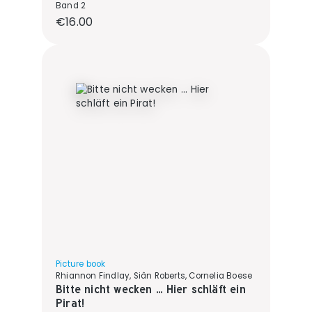
Band 2
Regular price:
€16.00
Picture book
Rhiannon Findlay, Siân Roberts, Cornelia Boese
Bitte nicht wecken ... Hier schläft ein
Pirat!