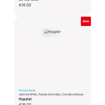
Regular price:
€16.00
New
Picture book
Jeanne Willis, Paddy Donnelly, Cornelia Boese
Hoppla!
Regular price:
€16.00