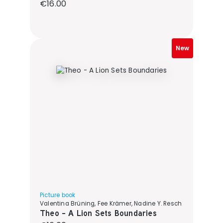
Regular price:
€16.00
New
Picture book
Valentina Brüning, Fee Krämer, Nadine Y. Resch
Theo - A Lion Sets Boundaries