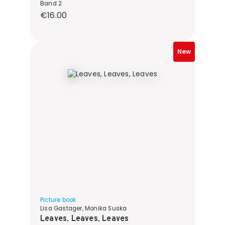
Band 2
Regular price:
€16.00
New
Picture book
Lisa Gastager, Monika Suska
Leaves, Leaves, Leaves