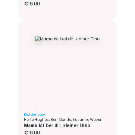
Regular price:
€16.00
Picture book
Hollie Hughes, Ben Mantle, Susanne Weber
Mama ist bei dir, kleiner Dino
Regular price:
€16.00