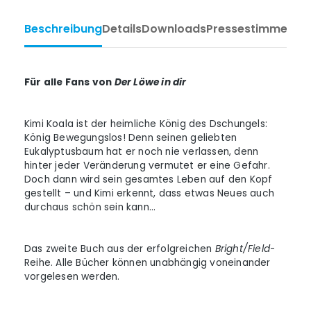
Beschreibung
Details
Downloads
Pressestimmen
Ta
Für alle Fans von
Der Löwe in dir
Kimi Koala ist der heimliche König des Dschungels:
König Bewegungslos! Denn seinen geliebten
Eukalyptusbaum hat er noch nie verlassen, denn
hinter jeder Veränderung vermutet er eine Gefahr.
Doch dann wird sein gesamtes Leben auf den Kopf
gestellt – und Kimi erkennt, dass etwas Neues auch
durchaus schön sein kann…
Das zweite Buch aus der erfolgreichen
Bright/Field
-
Reihe. Alle Bücher können unabhängig voneinander
vorgelesen werden.