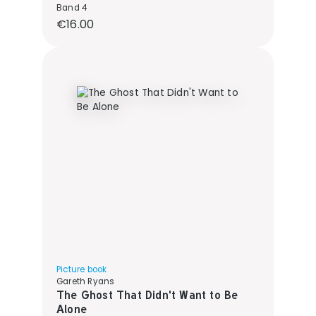
Band 4
Regular price:
€16.00
Picture book
Gareth Ryans
The Ghost That Didn't Want to Be
Alone