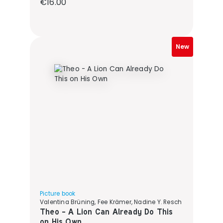
Regular price:
€16.00
New
Picture book
Valentina Brüning, Fee Krämer, Nadine Y. Resch
Theo - A Lion Can Already Do This
on His Own