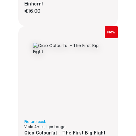
Einhorn!
Regular price:
€16.00
New
Picture book
Viola Ahles, Igor Lange
Cico Colourful - The First Big Fight