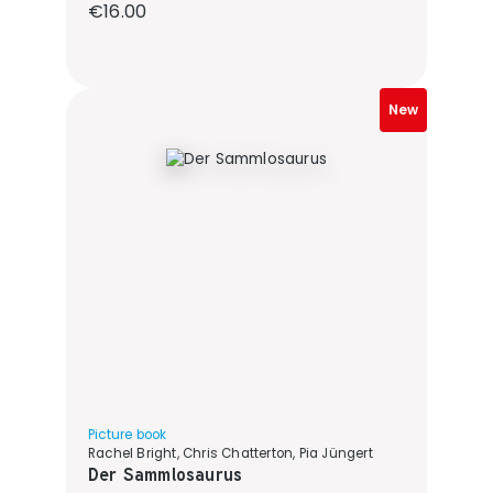
Regular price:
€16.00
New
Picture book
Rachel Bright, Chris Chatterton, Pia Jüngert
Der Sammlosaurus