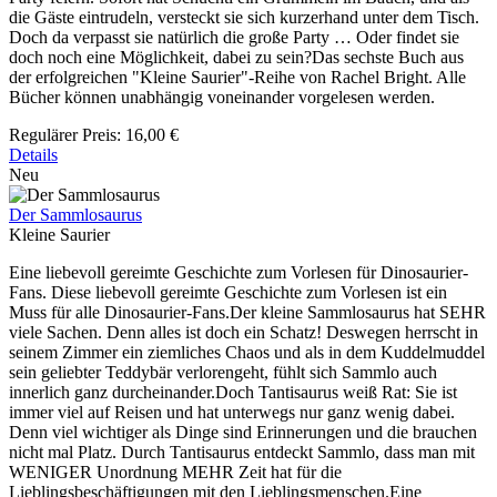
die Gäste eintrudeln, versteckt sie sich kurzerhand unter dem Tisch.
Doch da verpasst sie natürlich die große Party … Oder findet sie
doch noch eine Möglichkeit, dabei zu sein?Das sechste Buch aus
der erfolgreichen "Kleine Saurier"-Reihe von Rachel Bright. Alle
Bücher können unabhängig voneinander vorgelesen werden.
Regulärer Preis:
16,00 €
Details
Neu
Der Sammlosaurus
Kleine Saurier
Eine liebevoll gereimte Geschichte zum Vorlesen für Dinosaurier-
Fans. Diese liebevoll gereimte Geschichte zum Vorlesen ist ein
Muss für alle Dinosaurier-Fans.Der kleine Sammlosaurus hat SEHR
viele Sachen. Denn alles ist doch ein Schatz! Deswegen herrscht in
seinem Zimmer ein ziemliches Chaos und als in dem Kuddelmuddel
sein geliebter Teddybär verlorengeht, fühlt sich Sammlo auch
innerlich ganz durcheinander.Doch Tantisaurus weiß Rat: Sie ist
immer viel auf Reisen und hat unterwegs nur ganz wenig dabei.
Denn viel wichtiger als Dinge sind Erinnerungen und die brauchen
nicht mal Platz. Durch Tantisaurus entdeckt Sammlo, dass man mit
WENIGER Unordnung MEHR Zeit hat für die
Lieblingsbeschäftigungen mit den Lieblingsmenschen.Eine