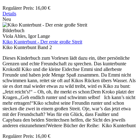
Regulärer Preis:
16,00 €
Details
Neu
Bilderbuch
Viola Ahles, Igor Lange
Kiko Kunterbunt - Der erste große Streit
Kiko Kunterbunt Band 2
Dieses Kinderbuch zum Vorlesen lädt dazu ein, über persönliche
Grenzen und echte Freundschaft zu sprechen. Das kunterbunte
Krokodil Kiko und die kleine Eidechse Emmi sind allerbeste
Freunde und haben jede Menge Spaß zusammen. Da Emmi nicht
schwimmen kann, reitet sie oft auf Kikos Rücken übers Wasser. Als
sie es dort mal wieder etwas zu wild treibt, wird es Kiko zu bunt:
„Jetzt reicht’s!“ – Oh, oh, ihr merkt es schon:Dem Kroko platzt der
Kragen.„Geh endlich runter und schwimm selbst! Ich kann’s nicht
mehr ertragen!“Kiko schubst seine Freundin runter und schon
stecken die zwei in einem großen Streit. Oje, war’s das jetzt etwa
mit der Freundschaft? Was für ein Glück, dass Faultier und
Capybara den beiden Streitechsen helfen, die Sicht des jeweils
anderen einzunehmen!Weitere Bücher der Reihe: Kiko Kunterbunt
Regulärer Preis:
16,00 €