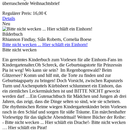
überraschende Weihnachtsbrief
Regulärer Preis:
16,00 €
Details
Neu
Bilderbuch
Rhiannon Findlay, Siân Roberts, Cornelia Boese
Bitte nicht wecken ... Hier schläft ein Einhorn!
Bitte nicht wecken
Ein gereimtes Kinderbuch zum Vorlesen für alle Einhorn-Fans im
Kindergartenalter.Oh Schreck, die Geburtstagstorte für Prinzessin
Pia ist weg! Wo kann sie sein? Im Regenbogenwald? Beim
Glitzersee? Komm und hilf mit, die Torte zu finden und zur
Geburtstagsparty zu bringen! Doch Vorsicht, zwischen Rapunzels
Turm und Aschenputtels Kürbisbeet schlummert ein Einhorn, das
ein ziemliches Leckermäulchen ist und BITTE NICHT geweckt
werden darf …Ein Gutenachtbuch für Mädchen und Jungen ab drei
Jahren, das zeigt, dass die Dinge selten so sind, wie sie scheinen.
Die rhythmischen Reime wiegen Kindergartenkinder beim Vorlesen
rasch in den Schlaf und sorgen für süße Träume. Ein märchenhafter
Vorlesetipp für das tägliche Abendritual! Weitere Bücher der Reihe:
- Bitte nicht wecken ... Hier schläft ein Drache!- Bitte nicht wecken
… Hier schläft ein Pirat!