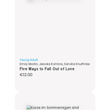
Young Adult
Emily Martin, Jessika Komina, Sandra Knuffinke
Five Ways to Fall Out of Love
Regular price:
€12.00