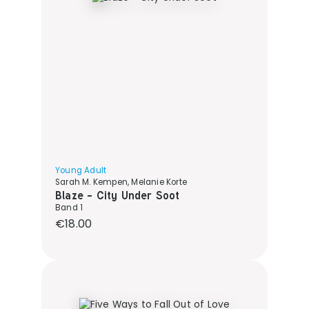
Young Adult
Sarah M. Kempen, Melanie Korte
Blaze - City Under Soot
Band 1
Regular price:
€18.00