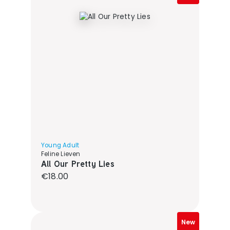
Young Adult
Feline Lieven
All Our Pretty Lies
Regular price:
€18.00
New