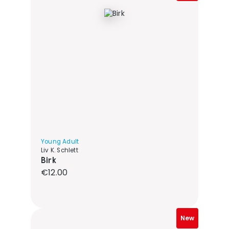
Young Adult
Liv K. Schlett
Birk
Regular price:
€12.00
New