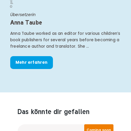
© privat
Übersetzerin
Anna Taube
Anna Taube worked as an editor for various children’s
book publishers for several years before becoming a
freelance author and translator. She …
Mehr erfahren
Das könnte dir gefallen
Produktempfehlungen überspringen
Coming soon