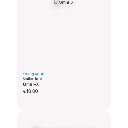
Young Adult
Maike Harel
Omni-X
Regular price:
€18.00