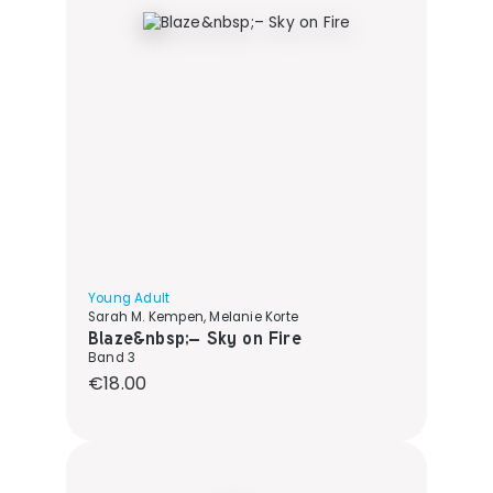
Young Adult
Sarah M. Kempen, Melanie Korte
Blaze&nbsp;– Sky on Fire
Band 3
Regular price:
€18.00