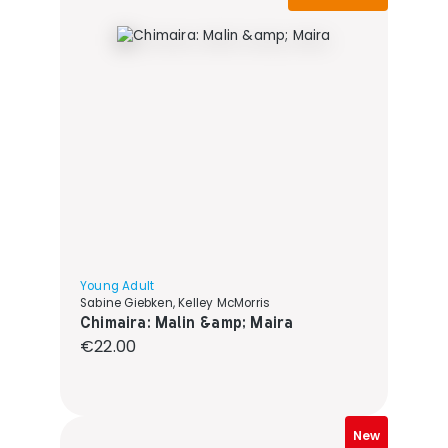
Young Adult
Sabine Giebken, Kelley McMorris
Chimaira: Malin &amp; Maira
Regular price:
€22.00
New