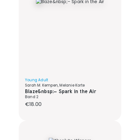
Young Adult
Sarah M. Kempen, Melanie Korte
Blaze&nbsp;– Spark in the Air
Band 2
Regular price:
€18.00