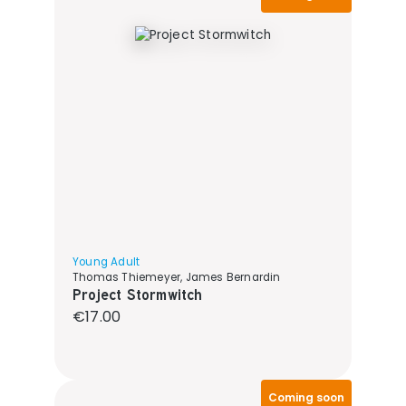
Young Adult
Thomas Thiemeyer, James Bernardin
Project Stormwitch
Regular price:
€17.00
Coming soon