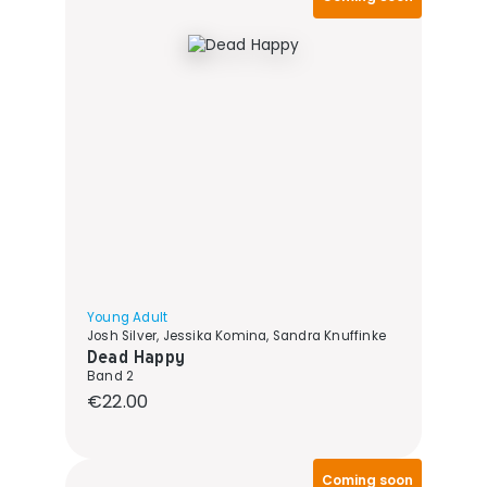
Young Adult
Josh Silver, Jessika Komina, Sandra Knuffinke
Dead Happy
Band 2
Regular price:
€22.00
Coming soon