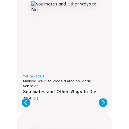
Young Adult
Melissa Welliver, Micaela Alcaino, Maria
Schmidt
Soulmates and Other Ways to Die
Regular price:
€18.00