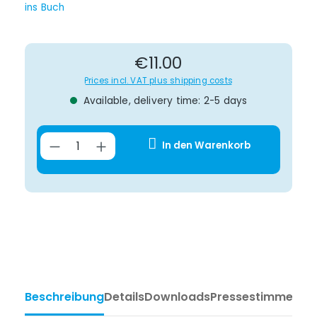
Regular price:
€11.00
Prices incl. VAT plus shipping costs
Available, delivery time: 2-5 days
Product Quantity: Enter the desir
In den Warenkorb
Beschreibung
Details
Downloads
Pressestimmen
Ta