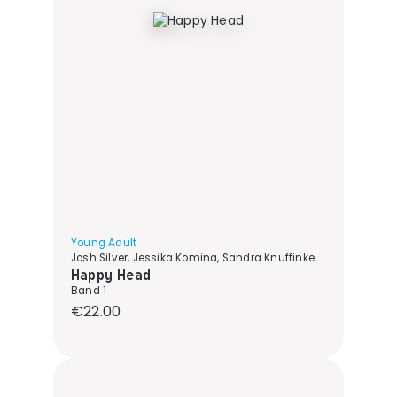
Young Adult
Josh Silver, Jessika Komina, Sandra Knuffinke
Happy Head
Band 1
Regular price:
€22.00