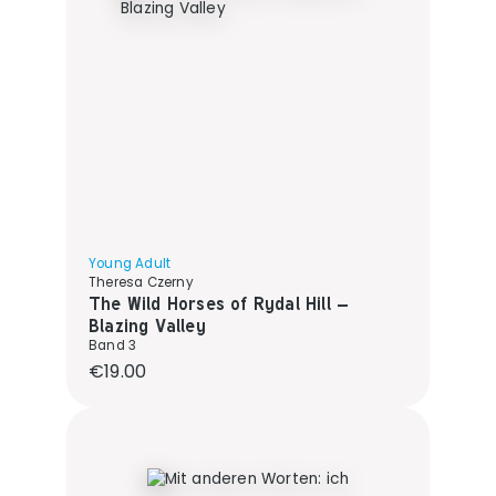
Young Adult
Theresa Czerny
The Wild Horses of Rydal Hill –
Blazing Valley
Band 3
Regular price:
€19.00