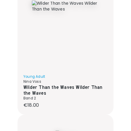
Young Adult
Nina Voss
Wilder Than the Waves Wilder Than
the Waves
Band 2
Regular price:
€18.00