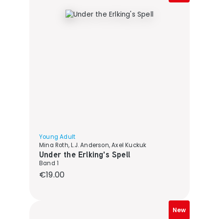
Young Adult
Mina Roth, L.J. Anderson, Axel Kuckuk
Under the Erlking's Spell
Band 1
Regular price:
€19.00
New