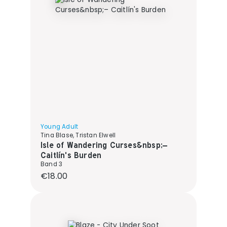
Young Adult
Tina Blase, Tristan Elwell
Isle of Wandering Curses&nbsp;–
Caitlín's Burden
Band 3
Regular price:
€18.00