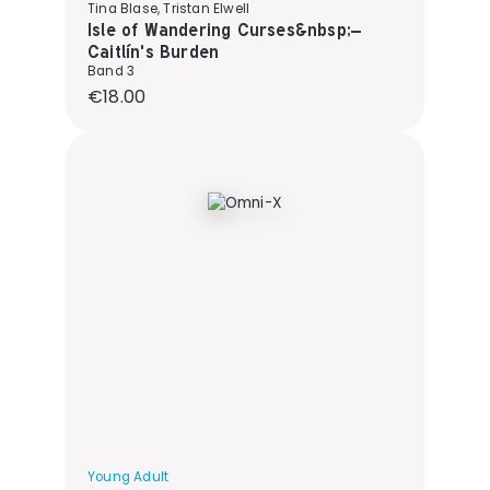
Tina Blase, Tristan Elwell
Isle of Wandering Curses&nbsp;–
Caitlín's Burden
Band 3
Regular price:
€18.00
Young Adult