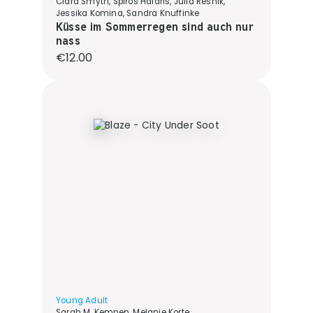
Ciara Smyth, Spiros Halaris, Julia Resnik,
Jessika Komina, Sandra Knuffinke
Küsse im Sommerregen sind auch nur
nass
Regular price:
€12.00
Young Adult
Sarah M. Kempen, Melanie Korte