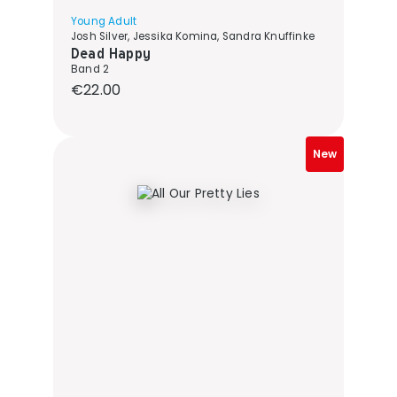
Young Adult
Josh Silver, Jessika Komina, Sandra Knuffinke
Dead Happy
Band 2
Regular price:
€22.00
New