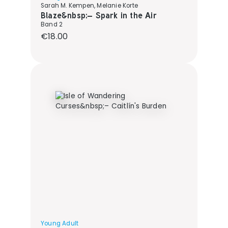
Sarah M. Kempen, Melanie Korte
Blaze&nbsp;– Spark in the Air
Band 2
Regular price:
€18.00
Young Adult