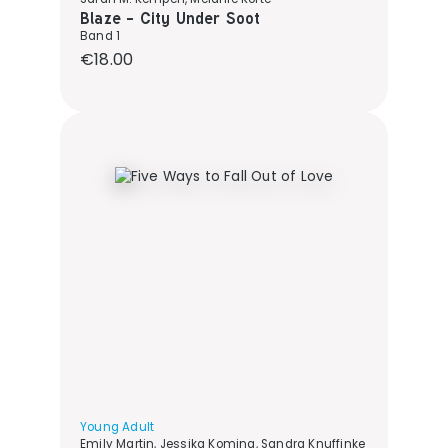
Blaze - City Under Soot
Band 1
Regular price:
€18.00
Young Adult
Emily Martin, Jessika Komina, Sandra Knuffinke