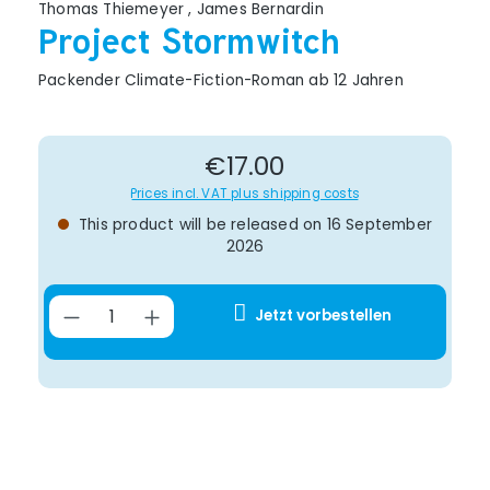
Thomas Thiemeyer
,
James Bernardin
Project Stormwitch
Packender Climate-Fiction-Roman ab 12 Jahren
Regular price:
€17.00
Prices incl. VAT plus shipping costs
This product will be released on 16 September
2026
Product Quantity: Enter the desire
Jetzt vorbestellen