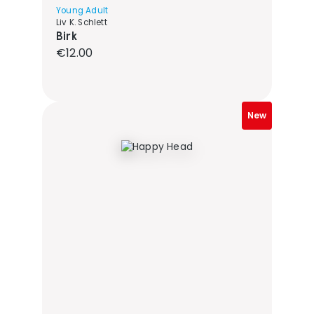
Young Adult
Liv K. Schlett
Birk
Regular price:
€12.00
New