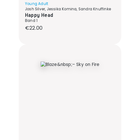
Young Adult
Josh Silver, Jessika Komina, Sandra Knuffinke
Happy Head
Band 1
Regular price:
€22.00