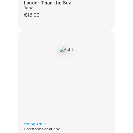
Louder Than the Sea
Band 1
Regular price:
€18.00
Young Adult
Christoph Scheuring