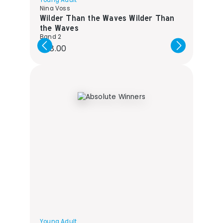
Young Adult
Nina Voss
Wilder Than the Waves Wilder Than
the Waves
Band 2
Regular price:
€18.00
Young Adult