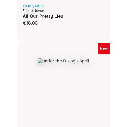
Young Adult
Feline Lieven
All Our Pretty Lies
Regular price:
€18.00
New