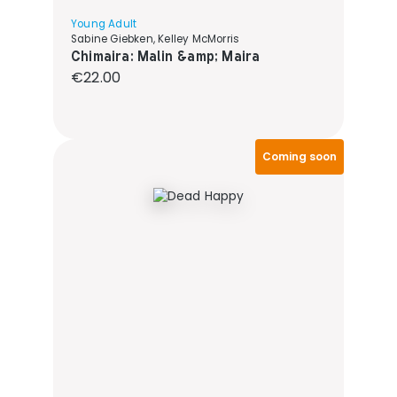
Young Adult
Sabine Giebken, Kelley McMorris
Chimaira: Malin &amp; Maira
Regular price:
€22.00
Coming soon