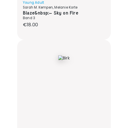
Young Adult
Sarah M. Kempen, Melanie Korte
Blaze&nbsp;– Sky on Fire
Band 3
Regular price:
€18.00