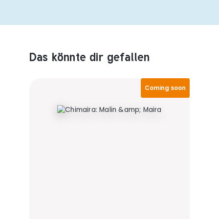
Das könnte dir gefallen
Produktempfehlungen überspringen
Coming soon