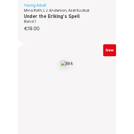
Young Adult
Mina Roth, L.J. Anderson, Axel Kuckuk
Under the Erlking's Spell
Band 1
Regular price:
€19.00
New