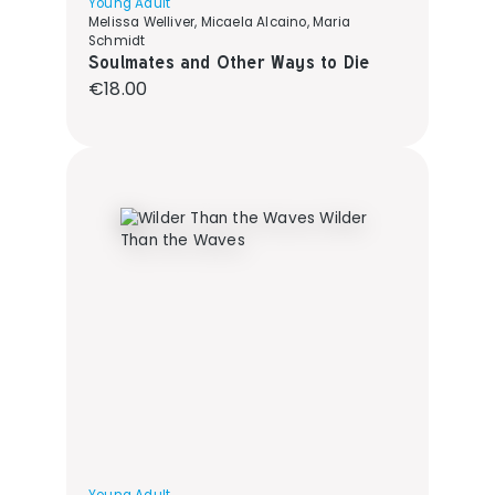
Young Adult
Melissa Welliver, Micaela Alcaino, Maria
Schmidt
Soulmates and Other Ways to Die
Regular price:
€18.00