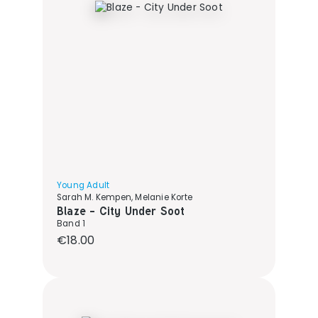
Young Adult
Sarah M. Kempen, Melanie Korte
Blaze - City Under Soot
Band 1
Regular price:
€18.00