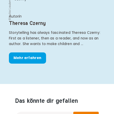
© Julia Laubmann
Autorin
Theresa Czerny
Storytelling has always fascinated Theresa Czerny:
First as a listener, then as a reader, and now as an
author. She wants to make children and …
Mehr erfahren
Das könnte dir gefallen
Produktempfehlungen überspringen