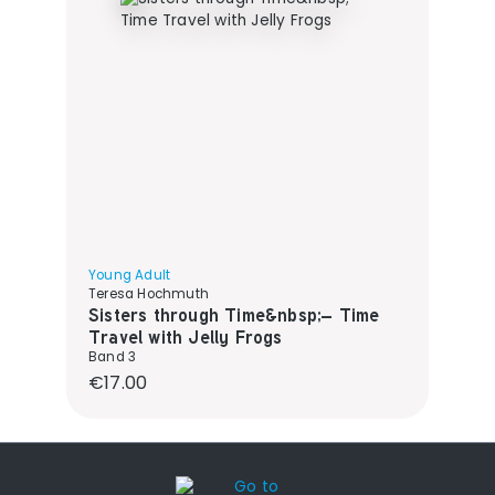
Young Adult
Teresa Hochmuth
Sisters through Time&nbsp;– Time
Travel with Jelly Frogs
Band 3
Regular price:
€17.00