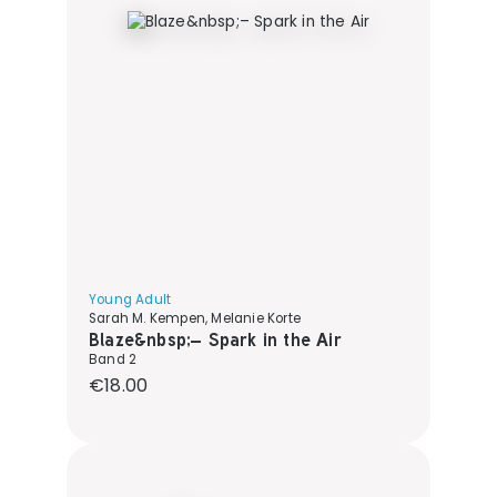
Young Adult
Sarah M. Kempen, Melanie Korte
Blaze&nbsp;– Spark in the Air
Band 2
Regular price:
€18.00