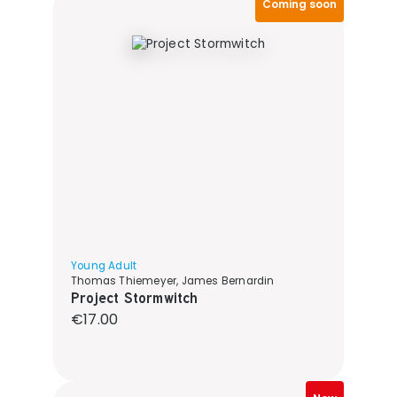
Coming soon
Young Adult
Thomas Thiemeyer, James Bernardin
Project Stormwitch
Regular price:
€17.00