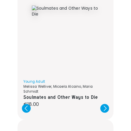
Young Adult
Melissa Welliver, Micaela Alcaino, Maria
Schmidt
Soulmates and Other Ways to Die
Regular price:
€18.00