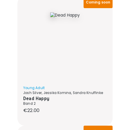
Coming soon
Young Adult
Josh Silver, Jessika Komina, Sandra Knuffinke
Dead Happy
Band 2
Regular price:
€22.00