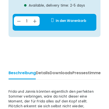
Available, delivery time: 2-5 days
Product Quantity: Enter the desir
In den Warenkorb
Beschreibung
Details
Downloads
Pressestimmen
Ta
Frida und Jannis könnten eigentlich den perfekten
Sommer verbringen, wäre da nicht dieser eine
Moment, der für Frida alles auf den Kopf stellt.
Plötzlich erkennt sie sich selbst nicht wieder,