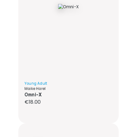
Young Adult
Maike Harel
Omni-X
Regular price:
€18.00