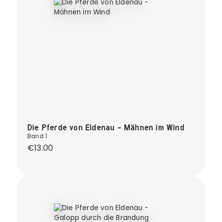
Die Pferde von Eldenau - Mähnen im Wind
Band 1
Regular price:
€13.00