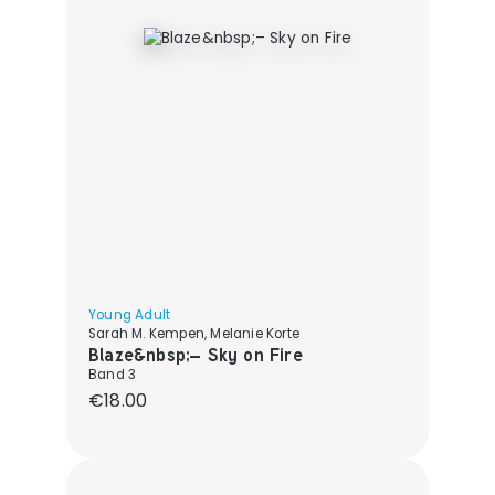
Young Adult
Sarah M. Kempen, Melanie Korte
Blaze&nbsp;– Sky on Fire
Band 3
Regular price:
€18.00