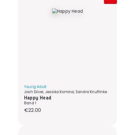
Young Adult
Josh Silver, Jessika Komina, Sandra Knuffinke
Happy Head
Band 1
Regular price:
€22.00