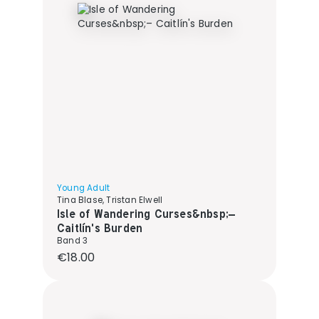
Young Adult
Tina Blase, Tristan Elwell
Isle of Wandering Curses&nbsp;–
Caitlín's Burden
Band 3
Regular price:
€18.00