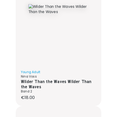
Young Adult
Nina Voss
Wilder Than the Waves Wilder Than
the Waves
Band 2
Regular price:
€18.00