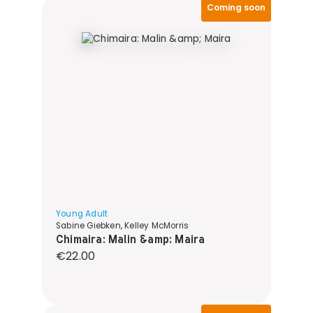
Coming soon
Young Adult
Sabine Giebken, Kelley McMorris
Chimaira: Malin &amp; Maira
Regular price:
€22.00