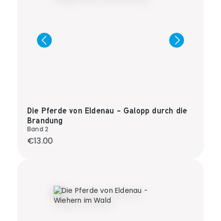
Die Pferde von Eldenau - Galopp durch die
Brandung
Band 2
Regular price:
€13.00