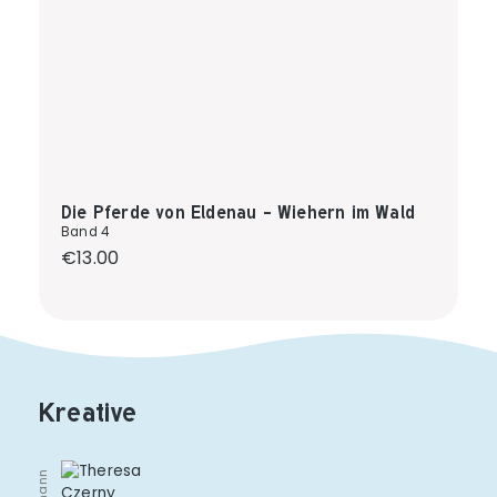
Die Pferde von Eldenau - Wiehern im Wald
Band 4
Regular price:
€13.00
Kreative