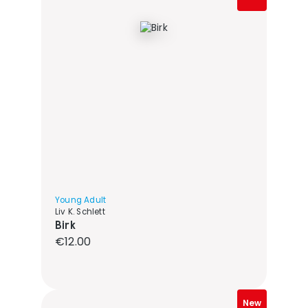
Young Adult
Liv K. Schlett
Birk
Regular price:
€12.00
New