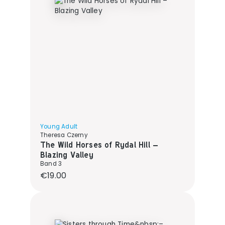
Young Adult
Theresa Czerny
The Wild Horses of Rydal Hill –
Blazing Valley
Band 3
Regular price:
€19.00