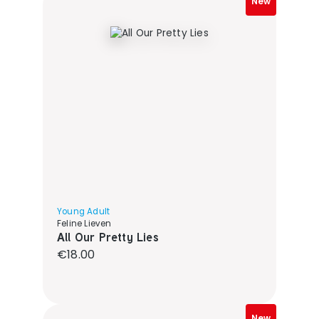
New
Young Adult
Feline Lieven
All Our Pretty Lies
Regular price:
€18.00
New