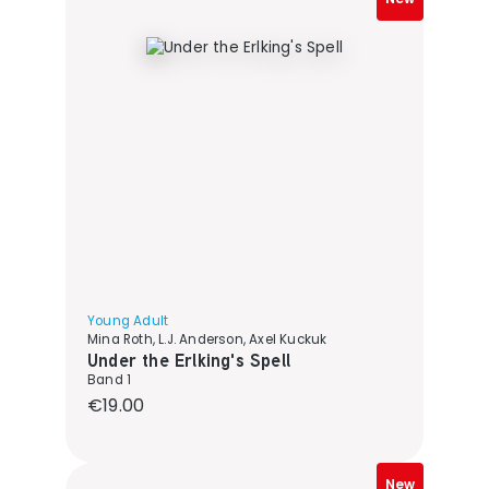
Young Adult
Mina Roth, L.J. Anderson, Axel Kuckuk
Under the Erlking's Spell
Band 1
Regular price:
€19.00
New