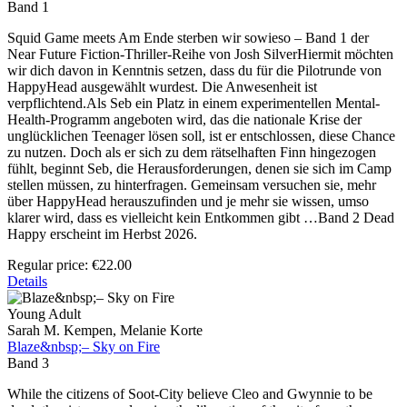
Band 1
Squid Game meets Am Ende sterben wir sowieso – Band 1 der
Near Future Fiction-Thriller-Reihe von Josh SilverHiermit möchten
wir dich davon in Kenntnis setzen, dass du für die Pilotrunde von
HappyHead ausgewählt wurdest. Die Anwesenheit ist
verpflichtend.Als Seb ein Platz in einem experimentellen Mental-
Health-Programm angeboten wird, das die nationale Krise der
unglücklichen Teenager lösen soll, ist er entschlossen, diese Chance
zu nutzen. Doch als er sich zu dem rätselhaften Finn hingezogen
fühlt, beginnt Seb, die Herausforderungen, denen sie sich im Camp
stellen müssen, zu hinterfragen. Gemeinsam versuchen sie, mehr
über HappyHead herauszufinden und je mehr sie wissen, umso
klarer wird, dass es vielleicht kein Entkommen gibt …Band 2 Dead
Happy erscheint im Herbst 2026.
Regular price:
€22.00
Details
Young Adult
Sarah M. Kempen, Melanie Korte
Blaze&nbsp;– Sky on Fire
Band 3
While the citizens of Soot-City believe Cleo and Gwynnie to be