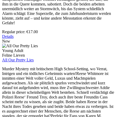
ihm in die Quere kommen, sabotiert. Doch die beiden arbeiten
unermüdlich weiter an Stormwitch, bis das System schließlich
Alarm schlägt: Eine Superzelle, die zum Jahrhundertsturm werden
könnte, zieht auf – und keine andere Messstation erkennt die
Gefahr!
Regular price:
€17.00
Details
New
Young Adult
Feline Lieven
All Our Pretty Lies
Murder Mystery mit britischem High School-Setting, wo Verrat,
Intrigen und ein tödliches Geheimnis warten!Reese Whitmore ist
inmitten einer Welt voller Geld, Luxus und Machtspielen
aufgewachsen. Als sie plötzlich spurlos verschwindet und kurz
darauf tot aufgefunden wird, muss ihre Zwillingsschwester Addie
allein in dieser scheinheiligen Welt bestehen. Schnell verdächtigt die
Polizei Reese‘ Freund Troy, doch auch ihre beste Freundin Cass
scheint mehr zu wissen, als sie zugibt. Beide haben Reese in der
Nacht ihres Todes gesehen und beide haben etwas zu verbergen. Ist
es ausgerechnet einer der Menschen, die Reese am nächsten
standen, der sie ermordet hat?Perfekt für Fans von Karen M.