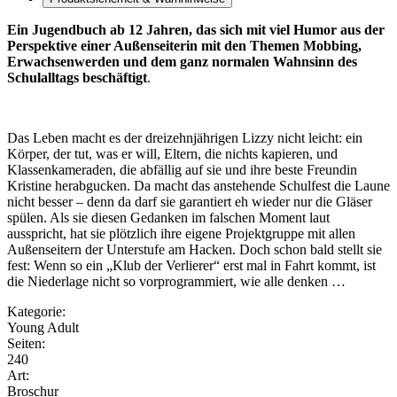
Ein Jugendbuch ab 12 Jahren, das sich mit viel Humor aus der
Perspektive einer Außenseiterin mit den Themen Mobbing,
Erwachsenwerden und dem ganz normalen Wahnsinn des
Schulalltags beschäftigt
.
Das Leben macht es der dreizehnjährigen Lizzy nicht leicht: ein
Körper, der tut, was er will, Eltern, die nichts kapieren, und
Klassenkameraden, die abfällig auf sie und ihre beste Freundin
Kristine herabgucken. Da macht das anstehende Schulfest die Laune
nicht besser – denn da darf sie garantiert eh wieder nur die Gläser
spülen. Als sie diesen Gedanken im falschen Moment laut
ausspricht, hat sie plötzlich ihre eigene Projektgruppe mit allen
Außenseitern der Unterstufe am Hacken. Doch schon bald stellt sie
fest: Wenn so ein „Klub der Verlierer“ erst mal in Fahrt kommt, ist
die Niederlage nicht so vorprogrammiert, wie alle denken …
Kategorie:
Young Adult
Seiten:
240
Art:
Broschur