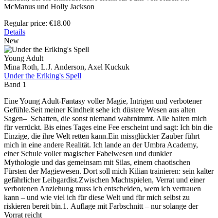
McManus und Holly Jackson
Regular price:
€18.00
Details
New
Young Adult
Mina Roth, L.J. Anderson, Axel Kuckuk
Under the Erlking's Spell
Band 1
Eine Young Adult-Fantasy voller Magie, Intrigen und verbotener
Gefühle.Seit meiner Kindheit sehe ich düstere Wesen aus alten
Sagen– Schatten, die sonst niemand wahrnimmt. Alle halten mich
für verrückt. Bis eines Tages eine Fee erscheint und sagt: Ich bin die
Einzige, die ihre Welt retten kann.Ein missglückter Zauber führt
mich in eine andere Realität. Ich lande an der Umbra Academy,
einer Schule voller magischer Fabelwesen und dunkler
Mythologie und das gemeinsam mit Silas, einem chaotischen
Fürsten der Magiewesen. Dort soll mich Kilian trainieren: sein kalter
gefährlicher Leibgardist.Zwischen Machtspielen, Verrat und einer
verbotenen Anziehung muss ich entscheiden, wem ich vertrauen
kann – und wie viel ich für diese Welt und für mich selbst zu
riskieren bereit bin.1. Auflage mit Farbschnitt – nur solange der
Vorrat reicht