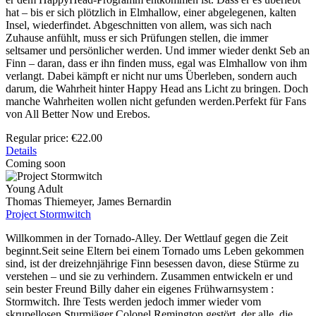
hat – bis er sich plötzlich in Elmhallow, einer abgelegenen, kalten
Insel, wiederfindet. Abgeschnitten von allem, was sich nach
Zuhause anfühlt, muss er sich Prüfungen stellen, die immer
seltsamer und persönlicher werden. Und immer wieder denkt Seb an
Finn – daran, dass er ihn finden muss, egal was Elmhallow von ihm
verlangt. Dabei kämpft er nicht nur ums Überleben, sondern auch
darum, die Wahrheit hinter Happy Head ans Licht zu bringen. Doch
manche Wahrheiten wollen nicht gefunden werden.Perfekt für Fans
von All Better Now und Erebos.
Regular price:
€22.00
Details
Coming soon
Young Adult
Thomas Thiemeyer, James Bernardin
Project Stormwitch
Willkommen in der Tornado-Alley. Der Wettlauf gegen die Zeit
beginnt.Seit seine Eltern bei einem Tornado ums Leben gekommen
sind, ist der dreizehnjährige Finn besessen davon, diese Stürme zu
verstehen – und sie zu verhindern. Zusammen entwickeln er und
sein bester Freund Billy daher ein eigenes Frühwarnsystem :
Stormwitch. Ihre Tests werden jedoch immer wieder vom
skrupellosen Sturmjäger Colonel Remington gestört, der alle, die