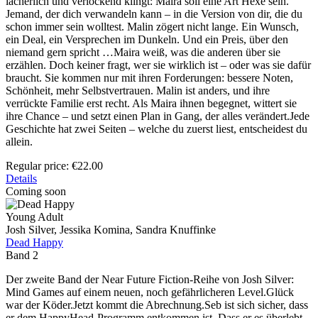
lächerlich und verlockend klingt: Maira soll eine Art Hexe sein.
Jemand, der dich verwandeln kann – in die Version von dir, die du
schon immer sein wolltest. Malin zögert nicht lange. Ein Wunsch,
ein Deal, ein Versprechen im Dunkeln. Und ein Preis, über den
niemand gern spricht …Maira weiß, was die anderen über sie
erzählen. Doch keiner fragt, wer sie wirklich ist – oder was sie dafür
braucht. Sie kommen nur mit ihren Forderungen: bessere Noten,
Schönheit, mehr Selbstvertrauen. Malin ist anders, und ihre
verrückte Familie erst recht. Als Maira ihnen begegnet, wittert sie
ihre Chance – und setzt einen Plan in Gang, der alles verändert.Jede
Geschichte hat zwei Seiten – welche du zuerst liest, entscheidest du
allein.
Regular price:
€22.00
Details
Coming soon
Young Adult
Josh Silver, Jessika Komina, Sandra Knuffinke
Dead Happy
Band 2
Der zweite Band der Near Future Fiction-Reihe von Josh Silver:
Mind Games auf einem neuen, noch gefährlicheren Level.Glück
war der Köder.Jetzt kommt die Abrechnung.Seb ist sich sicher, dass
er dem HappyHead-Programm entkommen ist. Dass er es überlebt