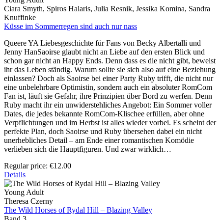
Ciara Smyth, Spiros Halaris, Julia Resnik, Jessika Komina, Sandra
Knuffinke
Küsse im Sommerregen sind auch nur nass
Queere YA Liebesgeschichte für Fans von Becky Albertalli und
Jenny HanSaoirse glaubt nicht an Liebe auf den ersten Blick und
schon gar nicht an Happy Ends. Denn dass es die nicht gibt, beweist
ihr das Leben ständig. Warum sollte sie sich also auf eine Beziehung
einlassen? Doch als Saoirse bei einer Party Ruby trifft, die nicht nur
eine unbelehrbare Optimistin, sondern auch ein absoluter RomCom
Fan ist, läuft sie Gefahr, ihre Prinzipien über Bord zu werfen. Denn
Ruby macht ihr ein unwiderstehliches Angebot: Ein Sommer voller
Dates, die jedes bekannte RomCom-Klischee erfüllen, aber ohne
Verpflichtungen und im Herbst ist alles wieder vorbei. Es scheint der
perfekte Plan, doch Saoirse und Ruby übersehen dabei ein nicht
unerhebliches Detail – am Ende einer romantischen Komödie
verlieben sich die Hauptfiguren. Und zwar wirklich…
Regular price:
€12.00
Details
Young Adult
Theresa Czerny
The Wild Horses of Rydal Hill – Blazing Valley
Band 3