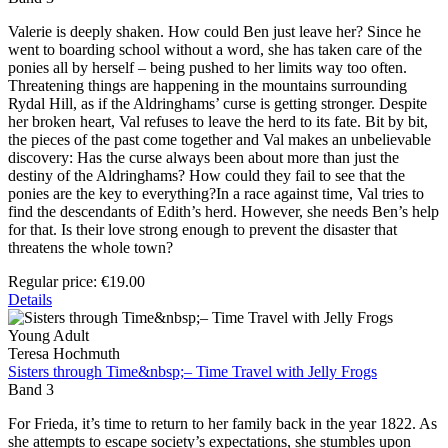
Valerie is deeply shaken. How could Ben just leave her? Since he
went to boarding school without a word, she has taken care of the
ponies all by herself – being pushed to her limits way too often.
Threatening things are happening in the mountains surrounding
Rydal Hill, as if the Aldringhams’ curse is getting stronger. Despite
her broken heart, Val refuses to leave the herd to its fate. Bit by bit,
the pieces of the past come together and Val makes an unbelievable
discovery: Has the curse always been about more than just the
destiny of the Aldringhams? How could they fail to see that the
ponies are the key to everything?In a race against time, Val tries to
find the descendants of Edith’s herd. However, she needs Ben’s help
for that. Is their love strong enough to prevent the disaster that
threatens the whole town?
Regular price:
€19.00
Details
Young Adult
Teresa Hochmuth
Sisters through Time&nbsp;– Time Travel with Jelly Frogs
Band 3
For Frieda, it’s time to return to her family back in the year 1822. As
she attempts to escape society’s expectations, she stumbles upon