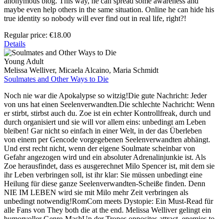
anonymous blog. This way, he can spread some awareness and
maybe even help others in the same situation. Online he can hide his
true identity so nobody will ever find out in real life, right?!
Regular price:
€18.00
Details
Young Adult
Melissa Welliver, Micaela Alcaino, Maria Schmidt
Soulmates and Other Ways to Die
Noch nie war die Apokalypse so witzig!Die gute Nachricht: Jeder
von uns hat einen Seelenverwandten.Die schlechte Nachricht: Wenn
er stirbt, stirbst auch du. Zoe ist ein echter Kontrollfreak, durch und
durch organisiert und sie will vor allem eins: unbedingt am Leben
bleiben! Gar nicht so einfach in einer Welt, in der das Überleben
von einem per Gencode vorgegebenen Seelenverwandten abhängt.
Und erst recht nicht, wenn der eigene Soulmate scheinbar von
Gefahr angezogen wird und ein absoluter Adrenalinjunkie ist. Als
Zoe herausfindet, dass es ausgerechnet Milo Spencer ist, mit dem sie
ihr Leben verbringen soll, ist ihr klar: Sie müssen unbedingt eine
Heilung für diese ganze Seelenverwandten-Scheiße finden. Denn
NIE IM LEBEN wird sie mit Milo mehr Zeit verbringen als
unbedingt notwendig!RomCom meets Dystopie: Ein Must-Read für
alle Fans von They both die at the end. Melissa Welliver gelingt ein
humorvoller Genre-MashUp der Tropes opposites attract, enemies to