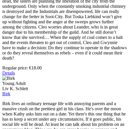
dead, the sisters are planning the liberation of the city from the
underground. Only when the constantly smoking industrial chimney
is destroyed and the Industrials are disempowered, life can really
change for the better in Soot-City. But Toska Liebkind won’t give
up without fighting and the anger at the sweeps grows further
among the citizens. Cleo worries about Leander, who is in great
danger due to his membership of the guild. And he still doesn’t
know that she survived… When the supply of coal comes to a halt
and the events threaten to get out of control, Cleo and Gwynnie
have to make a decision: Do they continue to operate in the shadows
or do they reveal themselves as rebels – even if it could mean their
death?
Regular price:
€18.00
Details
Young Adult
Liv K. Schlett
Birk
Birk lives an ordinary teenage life with annoying parents and a
massive crush on the prettiest girl in his class. He's over the moon
when Kathy asks him out on a date. Yet there's this one thing that he
has to keep a secret under any circumstances. If it goes public, his
social life will be dead. At least he can talk about his problem on an