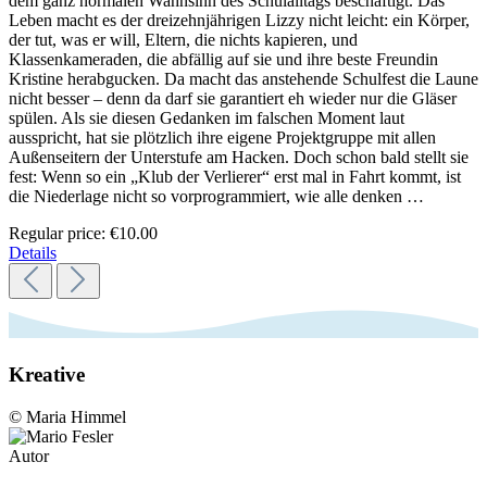
dem ganz normalen Wahnsinn des Schulalltags beschäftigt. Das
Leben macht es der dreizehnjährigen Lizzy nicht leicht: ein Körper,
der tut, was er will, Eltern, die nichts kapieren, und
Klassenkameraden, die abfällig auf sie und ihre beste Freundin
Kristine herabgucken. Da macht das anstehende Schulfest die Laune
nicht besser – denn da darf sie garantiert eh wieder nur die Gläser
spülen. Als sie diesen Gedanken im falschen Moment laut
ausspricht, hat sie plötzlich ihre eigene Projektgruppe mit allen
Außenseitern der Unterstufe am Hacken. Doch schon bald stellt sie
fest: Wenn so ein „Klub der Verlierer“ erst mal in Fahrt kommt, ist
die Niederlage nicht so vorprogrammiert, wie alle denken …
Regular price:
€10.00
Details
Kreative
© Maria Himmel
Autor