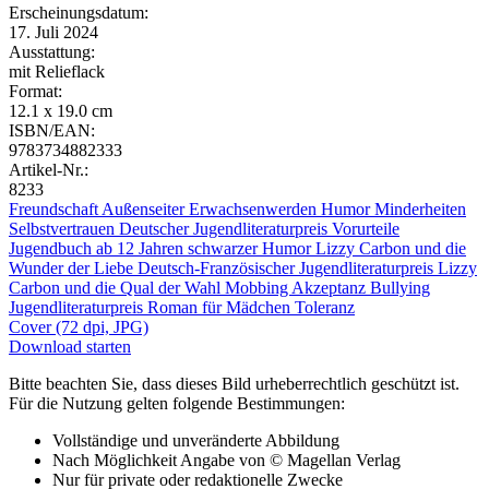
Erscheinungsdatum:
17. Juli 2024
Ausstattung:
mit Relieflack
Format:
12.1 x 19.0 cm
ISBN/EAN:
9783734882333
Artikel-Nr.:
8233
Freundschaft
Außenseiter
Erwachsenwerden
Humor
Minderheiten
Selbstvertrauen
Deutscher Jugendliteraturpreis
Vorurteile
Jugendbuch ab 12 Jahren
schwarzer Humor
Lizzy Carbon und die
Wunder der Liebe
Deutsch-Französischer Jugendliteraturpreis
Lizzy
Carbon und die Qual der Wahl
Mobbing
Akzeptanz
Bullying
Jugendliteraturpreis
Roman für Mädchen
Toleranz
Cover (72 dpi, JPG)
Download starten
Bitte beachten Sie, dass dieses Bild urheberrechtlich geschützt ist.
Für die Nutzung gelten folgende Bestimmungen:
Vollständige und unveränderte Abbildung
Nach Möglichkeit Angabe von © Magellan Verlag
Nur für private oder redaktionelle Zwecke