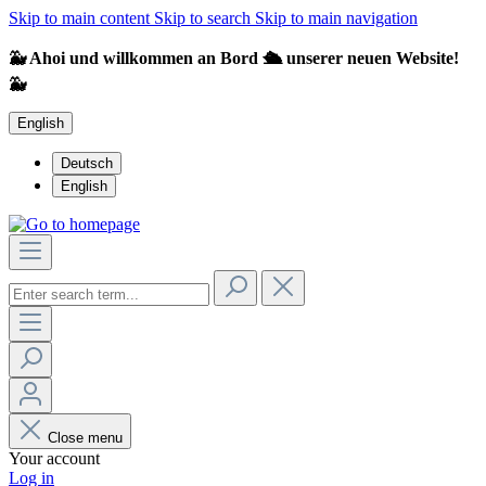
Skip to main content
Skip to search
Skip to main navigation
🐳 Ahoi und willkommen an Bord 🛳️ unserer neuen Website!
🐳
English
Deutsch
English
Close menu
Your account
Log in