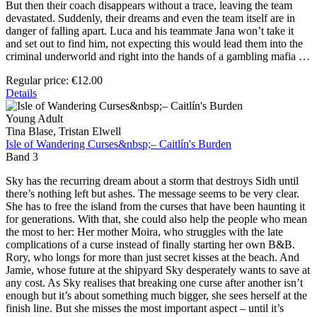
But then their coach disappears without a trace, leaving the team
devastated. Suddenly, their dreams and even the team itself are in
danger of falling apart. Luca and his teammate Jana won’t take it
and set out to find him, not expecting this would lead them into the
criminal underworld and right into the hands of a gambling mafia …
Regular price:
€12.00
Details
Young Adult
Tina Blase, Tristan Elwell
Isle of Wandering Curses&nbsp;– Caitlín's Burden
Band 3
Sky has the recurring dream about a storm that destroys Sidh until
there’s nothing left but ashes. The message seems to be very clear.
She has to free the island from the curses that have been haunting it
for generations. With that, she could also help the people who mean
the most to her: Her mother Moira, who struggles with the late
complications of a curse instead of finally starting her own B&B.
Rory, who longs for more than just secret kisses at the beach. And
Jamie, whose future at the shipyard Sky desperately wants to save at
any cost. As Sky realises that breaking one curse after another isn’t
enough but it’s about something much bigger, she sees herself at the
finish line. But she misses the most important aspect – until it’s