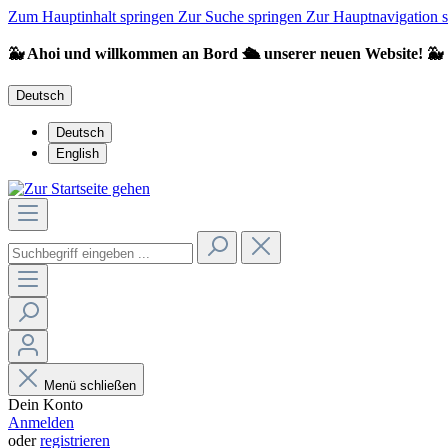
Zum Hauptinhalt springen
Zur Suche springen
Zur Hauptnavigation 
🐳 Ahoi und willkommen an Bord 🛳️ unserer neuen Website! 🐳
Deutsch
Deutsch
English
Menü schließen
Dein Konto
Anmelden
oder
registrieren