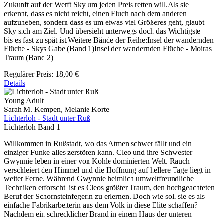
Zukunft auf der Werft Sky um jeden Preis retten will.Als sie
erkennt, dass es nicht reicht, einen Fluch nach dem anderen
aufzuheben, sondern dass es um etwas viel Größeres geht, glaubt
Sky sich am Ziel. Und übersieht unterwegs doch das Wichtigste –
bis es fast zu spät ist.Weitere Bände der Reihe:Insel der wandernden
Flüche - Skys Gabe (Band 1)Insel der wandernden Flüche - Moiras
Traum (Band 2)
Regulärer Preis:
18,00 €
Details
Young Adult
Sarah M. Kempen, Melanie Korte
Lichterloh - Stadt unter Ruß
Lichterloh Band 1
Willkommen in Rußstadt, wo das Atmen schwer fällt und ein
einziger Funke alles zerstören kann. Cleo und ihre Schwester
Gwynnie leben in einer von Kohle dominierten Welt. Rauch
verschleiert den Himmel und die Hoffnung auf hellere Tage liegt in
weiter Ferne. Während Gwynnie heimlich umweltfreundliche
Techniken erforscht, ist es Cleos größter Traum, den hochgeachteten
Beruf der Schornsteinfegerin zu erlernen. Doch wie soll sie es als
einfache Fabrikarbeiterin aus dem Volk in diese Elite schaffen?
Nachdem ein schrecklicher Brand in einem Haus der unteren