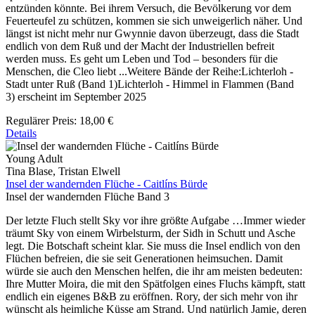
entzünden könnte. Bei ihrem Versuch, die Bevölkerung vor dem
Feuerteufel zu schützen, kommen sie sich unweigerlich näher. Und
längst ist nicht mehr nur Gwynnie davon überzeugt, dass die Stadt
endlich von dem Ruß und der Macht der Industriellen befreit
werden muss. Es geht um Leben und Tod – besonders für die
Menschen, die Cleo liebt ...Weitere Bände der Reihe:Lichterloh -
Stadt unter Ruß (Band 1)Lichterloh - Himmel in Flammen (Band
3) erscheint im September 2025
Regulärer Preis:
18,00 €
Details
Young Adult
Tina Blase, Tristan Elwell
Insel der wandernden Flüche - Caitlíns Bürde
Insel der wandernden Flüche Band 3
Der letzte Fluch stellt Sky vor ihre größte Aufgabe …Immer wieder
träumt Sky von einem Wirbelsturm, der Sidh in Schutt und Asche
legt. Die Botschaft scheint klar. Sie muss die Insel endlich von den
Flüchen befreien, die sie seit Generationen heimsuchen. Damit
würde sie auch den Menschen helfen, die ihr am meisten bedeuten:
Ihre Mutter Moira, die mit den Spätfolgen eines Fluchs kämpft, statt
endlich ein eigenes B&B zu eröffnen. Rory, der sich mehr von ihr
wünscht als heimliche Küsse am Strand. Und natürlich Jamie, deren