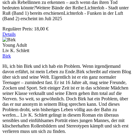
sich als Rebellinnen zu erkennen – auch wenn das ihren Tod
bedeuten könnte?Weitere Bände der Reihe:Lichterloh - Stadt unter
Ruß (Band 1) bereits erschienenLichterloh - Funken in der Luft
(Band 2) erscheint im Juli 2025
Regulärer Preis:
18,00 €
Details
Young Adult
Liv K. Schlett
Birk
Hi, ich bin Birk und ich hab ein Problem. Wenn irgendjemand
davon erfährt, ist mein Leben zu Ende.Birk schreibt auf einem Blog
über sich und seine Welt. Eigentlich ist er ein ganz normaler
Teenager – zumindest fast. Er ist 16 Jahre alt, mag seine Freunde,
Zocken und Sport. Seit einiger Zeit ist er in das schönste Mädchen
seiner Klasse verknallt und seine Eltern gehen ihm total auf die
Nerven. So weit, so gewöhnlich. Doch Birk hat ein Problem, über
das er nur anonym in seinem Blog sprechen kann. Und dieses
Problem droht, sein bisheriges Leben völlig aus der Bahn zu
werfen... Liv K. Schlett gelingt in diesem Roman ein überaus
sensibles und einfühlsames Porträt eines jungen Mannes, der mit
klischeehaften Rollenbildern und Stereotypen kämpft und sich erst
verlieren muss um sich zu finden.