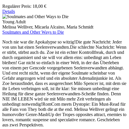
Regulärer Preis:
18,00 €
Details
Young Adult
Melissa Welliver, Micaela Alcaino, Maria Schmidt
Soulmates and Other Ways to Die
Noch nie war die Apokalypse so witzig!Die gute Nachricht: Jeder
von uns hat einen Seelenverwandten.Die schlechte Nachricht: Wenn
er stirbt, stirbst auch du. Zoe ist ein echter Kontrollfreak, durch und
durch organisiert und sie will vor allem eins: unbedingt am Leben
bleiben! Gar nicht so einfach in einer Welt, in der das Überleben
von einem per Gencode vorgegebenen Seelenverwandten abhängt.
Und erst recht nicht, wenn der eigene Soulmate scheinbar von
Gefahr angezogen wird und ein absoluter Adrenalinjunkie ist. Als
Zoe herausfindet, dass es ausgerechnet Milo Spencer ist, mit dem sie
ihr Leben verbringen soll, ist ihr klar: Sie müssen unbedingt eine
Heilung für diese ganze Seelenverwandten-Scheiße finden. Denn
NIE IM LEBEN wird sie mit Milo mehr Zeit verbringen als
unbedingt notwendig!RomCom meets Dystopie: Ein Must-Read für
alle Fans von They both die at the end. Melissa Welliver gelingt ein
humorvoller Genre-MashUp der Tropes opposites attract, enemies to
lovers, romantic suspense und speculative romance. Geschrieben
aus zwei Perspektiven.