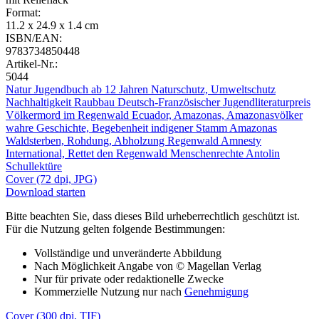
Format:
11.2 x 24.9 x 1.4 cm
ISBN/EAN:
9783734850448
Artikel-Nr.:
5044
Natur
Jugendbuch ab 12 Jahren
Naturschutz, Umweltschutz
Nachhaltigkeit
Raubbau
Deutsch-Französischer Jugendliteraturpreis
Völkermord im Regenwald
Ecuador, Amazonas, Amazonasvölker
wahre Geschichte, Begebenheit
indigener Stamm Amazonas
Waldsterben, Rohdung, Abholzung Regenwald
Amnesty
International, Rettet den Regenwald
Menschenrechte
Antolin
Schullektüre
Cover (72 dpi, JPG)
Download starten
Bitte beachten Sie, dass dieses Bild urheberrechtlich geschützt ist.
Für die Nutzung gelten folgende Bestimmungen:
Vollständige und unveränderte Abbildung
Nach Möglichkeit Angabe von © Magellan Verlag
Nur für private oder redaktionelle Zwecke
Kommerzielle Nutzung nur nach
Genehmigung
Cover (300 dpi, TIF)