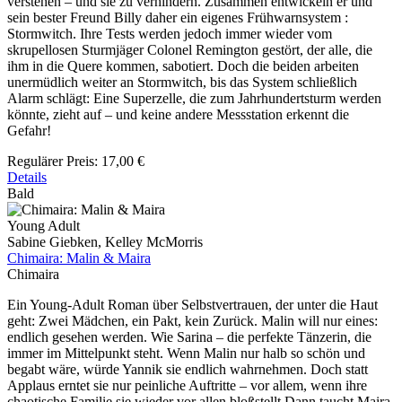
verstehen – und sie zu verhindern. Zusammen entwickeln er und
sein bester Freund Billy daher ein eigenes Frühwarnsystem :
Stormwitch. Ihre Tests werden jedoch immer wieder vom
skrupellosen Sturmjäger Colonel Remington gestört, der alle, die
ihm in die Quere kommen, sabotiert. Doch die beiden arbeiten
unermüdlich weiter an Stormwitch, bis das System schließlich
Alarm schlägt: Eine Superzelle, die zum Jahrhundertsturm werden
könnte, zieht auf – und keine andere Messstation erkennt die
Gefahr!
Regulärer Preis:
17,00 €
Details
Bald
Young Adult
Sabine Giebken, Kelley McMorris
Chimaira: Malin & Maira
Chimaira
Ein Young-Adult Roman über Selbstvertrauen, der unter die Haut
geht: Zwei Mädchen, ein Pakt, kein Zurück. Malin will nur eines:
endlich gesehen werden. Wie Sarina – die perfekte Tänzerin, die
immer im Mittelpunkt steht. Wenn Malin nur halb so schön und
begabt wäre, würde Yannik sie endlich wahrnehmen. Doch statt
Applaus erntet sie nur peinliche Auftritte – vor allem, wenn ihre
chaotische Familie sie wieder vor allen bloßstellt.Dann taucht Maira