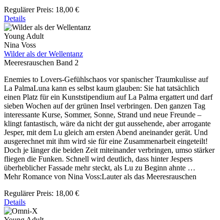
Regulärer Preis:
18,00 €
Details
Young Adult
Nina Voss
Wilder als der Wellentanz
Meeresrauschen Band 2
Enemies to Lovers-Gefühlschaos vor spanischer Traumkulisse auf
La PalmaLuna kann es selbst kaum glauben: Sie hat tatsächlich
einen Platz für ein Kunststipendium auf La Palma ergattert und darf
sieben Wochen auf der grünen Insel verbringen. Den ganzen Tag
interessante Kurse, Sommer, Sonne, Strand und neue Freunde –
klingt fantastisch, wäre da nicht der gut aussehende, aber arrogante
Jesper, mit dem Lu gleich am ersten Abend aneinander gerät. Und
ausgerechnet mit ihm wird sie für eine Zusammenarbeit eingeteilt!
Doch je länger die beiden Zeit miteinander verbringen, umso stärker
fliegen die Funken. Schnell wird deutlich, dass hinter Jespers
überheblicher Fassade mehr steckt, als Lu zu Beginn ahnte …
Mehr Romance von Nina Voss:Lauter als das Meeresrauschen
Regulärer Preis:
18,00 €
Details
Young Adult