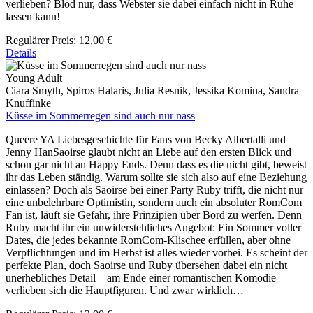
verlieben? Blöd nur, dass Webster sie dabei einfach nicht in Ruhe
lassen kann!
Regulärer Preis:
12,00 €
Details
Young Adult
Ciara Smyth, Spiros Halaris, Julia Resnik, Jessika Komina, Sandra
Knuffinke
Küsse im Sommerregen sind auch nur nass
Queere YA Liebesgeschichte für Fans von Becky Albertalli und
Jenny HanSaoirse glaubt nicht an Liebe auf den ersten Blick und
schon gar nicht an Happy Ends. Denn dass es die nicht gibt, beweist
ihr das Leben ständig. Warum sollte sie sich also auf eine Beziehung
einlassen? Doch als Saoirse bei einer Party Ruby trifft, die nicht nur
eine unbelehrbare Optimistin, sondern auch ein absoluter RomCom
Fan ist, läuft sie Gefahr, ihre Prinzipien über Bord zu werfen. Denn
Ruby macht ihr ein unwiderstehliches Angebot: Ein Sommer voller
Dates, die jedes bekannte RomCom-Klischee erfüllen, aber ohne
Verpflichtungen und im Herbst ist alles wieder vorbei. Es scheint der
perfekte Plan, doch Saoirse und Ruby übersehen dabei ein nicht
unerhebliches Detail – am Ende einer romantischen Komödie
verlieben sich die Hauptfiguren. Und zwar wirklich…