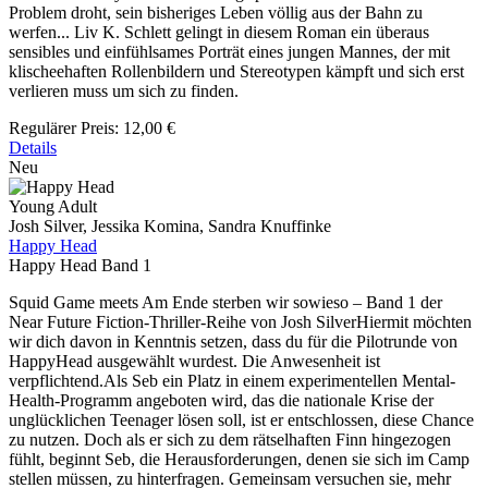
Problem droht, sein bisheriges Leben völlig aus der Bahn zu
werfen... Liv K. Schlett gelingt in diesem Roman ein überaus
sensibles und einfühlsames Porträt eines jungen Mannes, der mit
klischeehaften Rollenbildern und Stereotypen kämpft und sich erst
verlieren muss um sich zu finden.
Regulärer Preis:
12,00 €
Details
Neu
Young Adult
Josh Silver, Jessika Komina, Sandra Knuffinke
Happy Head
Happy Head Band 1
Squid Game meets Am Ende sterben wir sowieso – Band 1 der
Near Future Fiction-Thriller-Reihe von Josh SilverHiermit möchten
wir dich davon in Kenntnis setzen, dass du für die Pilotrunde von
HappyHead ausgewählt wurdest. Die Anwesenheit ist
verpflichtend.Als Seb ein Platz in einem experimentellen Mental-
Health-Programm angeboten wird, das die nationale Krise der
unglücklichen Teenager lösen soll, ist er entschlossen, diese Chance
zu nutzen. Doch als er sich zu dem rätselhaften Finn hingezogen
fühlt, beginnt Seb, die Herausforderungen, denen sie sich im Camp
stellen müssen, zu hinterfragen. Gemeinsam versuchen sie, mehr