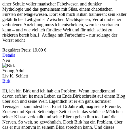
einer Schule voller magischer Fabelwesen und dunkler
Mythologie und das gemeinsam mit Silas, einem chaotischen
Fürsten der Magiewesen. Dort soll mich Kilian trainieren: sein kalter
gefährlicher Leibgardist.Zwischen Machtspielen, Verrat und einer
verbotenen Anziehung muss ich entscheiden, wem ich vertrauen
kann – und wie viel ich für diese Welt und für mich selbst zu
riskieren bereit bin.1. Auflage mit Farbschnitt – nur solange der
Vorrat reicht
Regulärer Preis:
19,00 €
Details
Neu
Young Adult
Liv K. Schlett
Birk
Hi, ich bin Birk und ich hab ein Problem. Wenn irgendjemand
davon erfährt, ist mein Leben zu Ende.Birk schreibt auf einem Blog
über sich und seine Welt. Eigentlich ist er ein ganz normaler
Teenager – zumindest fast. Er ist 16 Jahre alt, mag seine Freunde,
Zocken und Sport. Seit einiger Zeit ist er in das schönste Mädchen
seiner Klasse verknallt und seine Eltern gehen ihm total auf die
Nerven. So weit, so gewöhnlich. Doch Birk hat ein Problem, über
das er nur anonym in seinem Blog sprechen kann. Und dieses