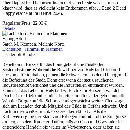
über HappyHead herauszufinden und je mehr sie wissen, umso
klarer wird, dass es vielleicht kein Entkommen gibt …Band 2 Dead
Happy erscheint im Herbst 2026.
Regulärer Preis:
22,00 €
Details
Young Adult
Sarah M. Kempen, Melanie Korte
Lichterloh - Himmel in Flammen
Lichterloh Band 3
Rebellion in Rußstadt - das brandgefährliche Finale der
Systemdystopie!Während die Bewohner von Rußstadt Cleo und
Gwynnie für tot halten, planen die Schwestern aus dem Untergrund
die Befreiung der Stadt. Denn erst wenn der stetig rauchende
Industrieschlot vernichtet und die Industriellen entmachtet wurden,
kann sich das Leben in Rußstadt wirklich zum Besseren wandeln.
Doch Toska Liebkind ist nicht bereit, kampflos aufzugeben und die
Wut der Bürger auf die Schornsteinfeger wächst weiter. Cleo sorgt
sich um Leander, der als Mitglied der Gilde in Gefahr schwebt. Und
noch immer weiß er nicht, dass sie überlebt hat ... Als die
Kohleversorgung der Stadt zum Erliegen kommt und die Ereignisse
drohen, aus dem Ruder zu laufen, müssen Cleo und Gwynnie sich
entscheiden: Handeln sie weiter im Verborgenen, oder geben sie