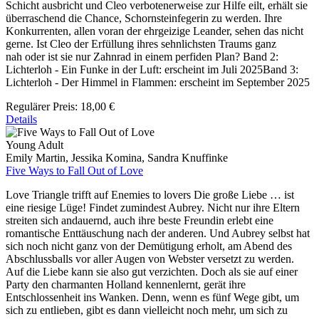
Schicht ausbricht und Cleo verbotenerweise zur Hilfe eilt, erhält sie
überraschend die Chance, Schornsteinfegerin zu werden. Ihre
Konkurrenten, allen voran der ehrgeizige Leander, sehen das nicht
gerne. Ist Cleo der Erfüllung ihres sehnlichsten Traums ganz
nah oder ist sie nur Zahnrad in einem perfiden Plan? Band 2:
Lichterloh - Ein Funke in der Luft: erscheint im Juli 2025Band 3:
Lichterloh - Der Himmel in Flammen: erscheint im September 2025
Regulärer Preis:
18,00 €
Details
Young Adult
Emily Martin, Jessika Komina, Sandra Knuffinke
Five Ways to Fall Out of Love
Love Triangle trifft auf Enemies to lovers Die große Liebe … ist
eine riesige Lüge! Findet zumindest Aubrey. Nicht nur ihre Eltern
streiten sich andauernd, auch ihre beste Freundin erlebt eine
romantische Enttäuschung nach der anderen. Und Aubrey selbst hat
sich noch nicht ganz von der Demütigung erholt, am Abend des
Abschlussballs vor aller Augen von Webster versetzt zu werden.
Auf die Liebe kann sie also gut verzichten. Doch als sie auf einer
Party den charmanten Holland kennenlernt, gerät ihre
Entschlossenheit ins Wanken. Denn, wenn es fünf Wege gibt, um
sich zu entlieben, gibt es dann vielleicht noch mehr, um sich zu