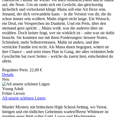
auf, die Neue. Um sie rankt sich ein Gerücht, das gleichzeitig
lächerlich und verlockend klingt: Maira soll eine Art Hexe sein.
Jemand, der dich verwandeln kann – in die Version von dir, die du
schon immer sein wolltest. Malin zögert nicht lange. Ein Wunsch,
ein Deal, ein Versprechen im Dunkeln. Und ein Preis, über den
niemand gern spricht …Maira weiß, was die anderen über sie
erzählen. Doch keiner fragt, wer sie wirklich ist – oder was sie dafür
braucht. Sie kommen nur mit ihren Forderungen: bessere Noten,
Schönheit, mehr Selbstvertrauen. Malin ist anders, und ihre
verrückte Familie erst recht. Als Maira ihnen begegnet, wittert sie
ihre Chance – und setzt einen Plan in Gang, der alles verändert.Jede
Geschichte hat zwei Seiten – welche du zuerst liest, entscheidest du
allein.
Regulärer Preis:
22,00 €
Details
Neu
Young Adult
Feline Lieven
All unsere schönen Lügen
Murder Mystery mit britischem High School-Setting, wo Verrat,
Intrigen und ein tödliches Geheimnis warten!Reese Whitmore ist
inmitten einer Welt voller Geld, Luxus und Machtspielen