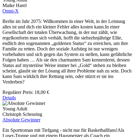
Maike Harel
Omni-X
Berlin im Jahr 2075: Willkommen in einer Welt, in der Leistung
alles ist und dich ein kleiner Fehler alles kosten kann.In einer
Gesellschaft der totalen Überwachung, in der nur zählt, wie
regelkonform man sich verhält, hofft die siebzehnjährige Ellie,
endlich den sogenannten „goldenen Status“ zu erreichen, um ihre
Familie zu retten. Doch der soziale Aufstieg ist nur wenigen
vorbehalten und sich gegen das System zu stellen, kann gefährliche
Folgen haben … Als sie den charmanten Sam kennenlernt, dessen
Status auf mysteriöse Weise immer bei „Gold“ stehen zu bleiben
scheint, glaubt sie der Lösung all ihrer Probleme nah zu sein. Doch
kann Sam wirklich ihre Rettung sein, oder stürzt er sie ins
Verderben?
Regulärer Preis:
18,00 €
Details
Young Adult
Christoph Scheuring
Absolute Gewinner
Ein Sportroman mit Tiefgang - nicht nur für Basketballfans!Als
Loser-Truppe und mit einem Hausmeister als Coach ein