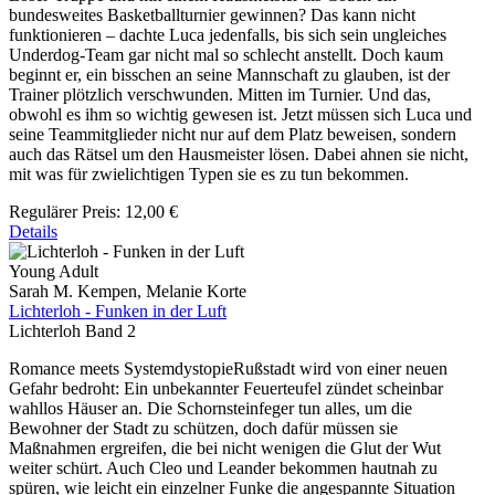
bundesweites Basketballturnier gewinnen? Das kann nicht
funktionieren – dachte Luca jedenfalls, bis sich sein ungleiches
Underdog-Team gar nicht mal so schlecht anstellt. Doch kaum
beginnt er, ein bisschen an seine Mannschaft zu glauben, ist der
Trainer plötzlich verschwunden. Mitten im Turnier. Und das,
obwohl es ihm so wichtig gewesen ist. Jetzt müssen sich Luca und
seine Teammitglieder nicht nur auf dem Platz beweisen, sondern
auch das Rätsel um den Hausmeister lösen. Dabei ahnen sie nicht,
mit was für zwielichtigen Typen sie es zu tun bekommen.
Regulärer Preis:
12,00 €
Details
Young Adult
Sarah M. Kempen, Melanie Korte
Lichterloh - Funken in der Luft
Lichterloh Band 2
Romance meets SystemdystopieRußstadt wird von einer neuen
Gefahr bedroht: Ein unbekannter Feuerteufel zündet scheinbar
wahllos Häuser an. Die Schornsteinfeger tun alles, um die
Bewohner der Stadt zu schützen, doch dafür müssen sie
Maßnahmen ergreifen, die bei nicht wenigen die Glut der Wut
weiter schürt. Auch Cleo und Leander bekommen hautnah zu
spüren, wie leicht ein einzelner Funke die angespannte Situation