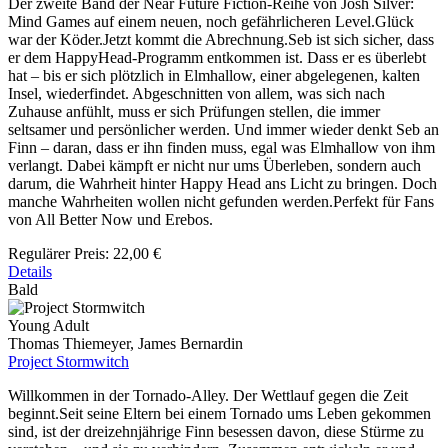
Der zweite Band der Near Future Fiction-Reihe von Josh Silver:
Mind Games auf einem neuen, noch gefährlicheren Level.Glück
war der Köder.Jetzt kommt die Abrechnung.Seb ist sich sicher, dass
er dem HappyHead-Programm entkommen ist. Dass er es überlebt
hat – bis er sich plötzlich in Elmhallow, einer abgelegenen, kalten
Insel, wiederfindet. Abgeschnitten von allem, was sich nach
Zuhause anfühlt, muss er sich Prüfungen stellen, die immer
seltsamer und persönlicher werden. Und immer wieder denkt Seb an
Finn – daran, dass er ihn finden muss, egal was Elmhallow von ihm
verlangt. Dabei kämpft er nicht nur ums Überleben, sondern auch
darum, die Wahrheit hinter Happy Head ans Licht zu bringen. Doch
manche Wahrheiten wollen nicht gefunden werden.Perfekt für Fans
von All Better Now und Erebos.
Regulärer Preis:
22,00 €
Details
Bald
Young Adult
Thomas Thiemeyer, James Bernardin
Project Stormwitch
Willkommen in der Tornado-Alley. Der Wettlauf gegen die Zeit
beginnt.Seit seine Eltern bei einem Tornado ums Leben gekommen
sind, ist der dreizehnjährige Finn besessen davon, diese Stürme zu