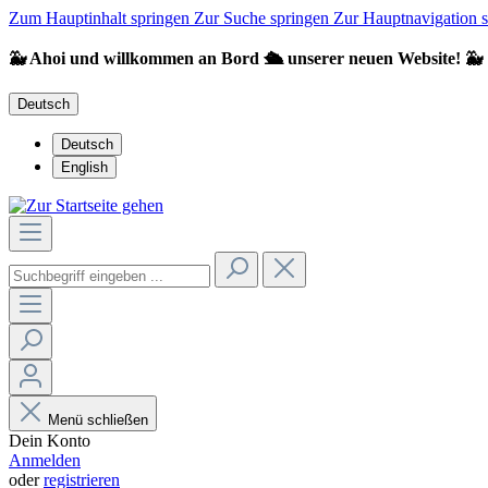
Zum Hauptinhalt springen
Zur Suche springen
Zur Hauptnavigation 
🐳 Ahoi und willkommen an Bord 🛳️ unserer neuen Website! 🐳
Deutsch
Deutsch
English
Menü schließen
Dein Konto
Anmelden
oder
registrieren